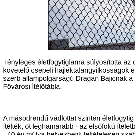
Tényleges életfogytiglanra súlyosította az 
követelő csepeli hajléktalangyilkosságok e
szerb állampolgárságú Dragan Bajicnak a 
Fővárosi Ítélőtábla.
A másodrendű vádlottat szintén életfogytig
ítélték, őt leghamarabb - az elsőfokú ítéle
- 40 év múlva helyezhetik feltételesen szab