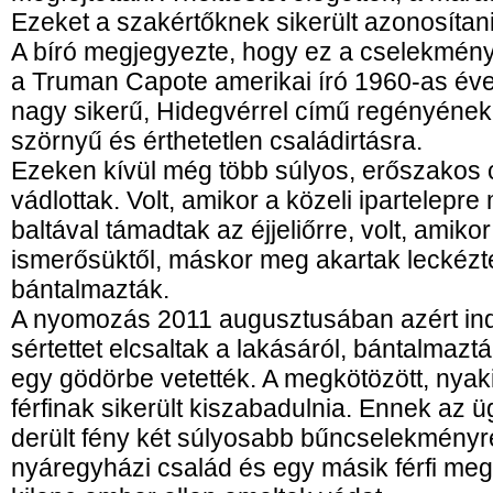
Ezeket a szakértőknek sikerült azonosítan
A bíró megjegyezte, hogy ez a cselekmény
a Truman Capote amerikai író 1960-as év
nagy sikerű, Hidegvérrel című regényének
szörnyű és érthetetlen családirtásra.
Ezeken kívül még több súlyos, erőszakos 
vádlottak. Volt, amikor a közeli ipartelepre
baltával támadtak az éjjeliőrre, volt, amiko
ismerősüktől, máskor meg akartak leckéztet
bántalmazták.
A nyomozás 2011 augusztusában azért indu
sértettet elcsaltak a lakásáról, bántalmazták
egy gödörbe vetették. A megkötözött, nyaki
férfinak sikerült kiszabadulnia. Ennek az 
derült fény két súlyosabb bűncselekményr
nyáregyházi család és egy másik férfi me