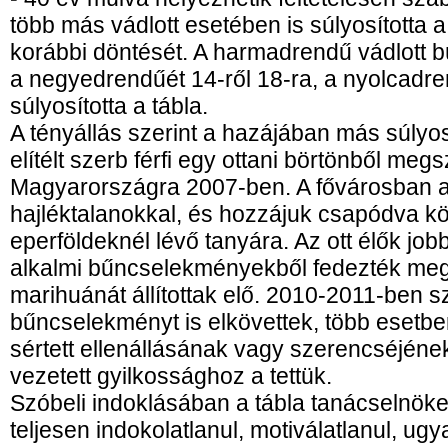
több más vádlott esetében is súlyosította
korábbi döntését. A harmadrendű vádlott bü
a negyedrendűét 14-ről 18-ra, a nyolcadre
súlyosította a tábla.
A tényállás szerint a hazájában más súly
elítélt szerb férfi egy ottani börtönből megs
Magyarországra 2007-ben. A fővárosban a 
hajléktalanokkal, és hozzájuk csapódva köl
eperföldeknél lévő tanyára. Az ott élők job
alkalmi bűncselekményekből fedezték meg
marihuánát állítottak elő. 2010-2011-ben
bűncselekményt is elkövettek, több esetbe
sértett ellenállásának vagy szerencséjén
vezetett gyilkossághoz a tettük.
Szóbeli indoklásában a tábla tanácselnöke
teljesen indokolatlanul, motiválatlanul, u