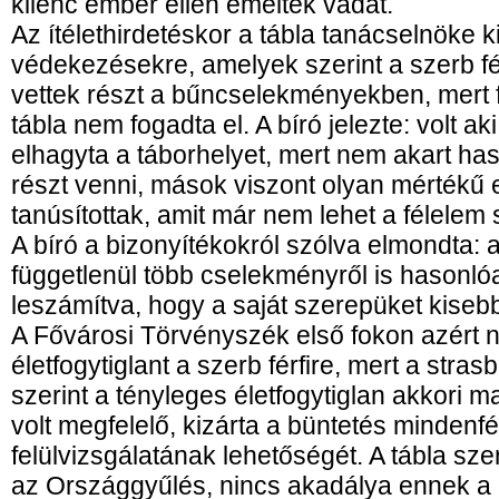
kilenc ember ellen emeltek vádat.
Az ítélethirdetéskor a tábla tanácselnöke ki
védekezésekre, amelyek szerint a szerb fér
vettek részt a bűncselekményekben, mert f
tábla nem fogadta el. A bíró jelezte: volt a
elhagyta a táborhelyet, mert nem akart h
részt venni, mások viszont olyan mértékű
tanúsítottak, amit már nem lehet a félelem 
A bíró a bizonyítékokról szólva elmondta: 
függetlenül több cselekményről is hasonló
leszámítva, hogy a saját szerepüket kisebb
A Fővárosi Törvényszék első fokon azért n
életfogytiglant a szerb férfire, mert a stra
szerint a tényleges életfogytiglan akkori
volt megfelelő, kizárta a büntetés mindenfé
felülvizsgálatának lehetőségét. A tábla sze
az Országgyűlés, nincs akadálya ennek a