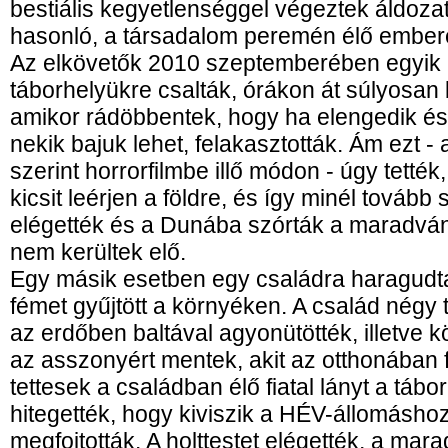
bestiális kegyetlenséggel végeztek áldozat
hasonló, a társadalom peremén élő embere
Az elkövetők 2010 szeptemberében egyik 
táborhelyükre csalták, órákon át súlyosan
amikor rádöbbentek, hogy ha elengedik és 
nekik bajuk lehet, felakasztották. Ám ezt 
szerint horrorfilmbe illő módon - úgy tették
kicsit leérjen a földre, és így minél tovább 
elégették és a Dunába szórták a maradvá
nem kerültek elő.
Egy másik esetben egy családra haragudt
fémet gyűjtött a környéken. A család négy tag
az erdőben baltával agyonütötték, illetve kö
az asszonyért mentek, akit az otthonában f
tettesek a családban élő fiatal lányt a tábo
hitegették, hogy kiviszik a HÉV-állomáshoz
megfojtották. A holttestet elégették, a mar