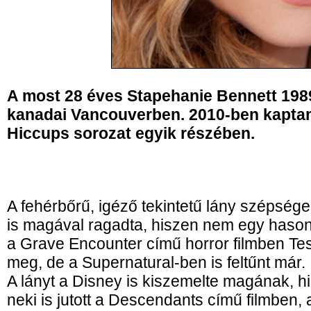
A most 28 éves Stapehanie Bennett 1989
kanadai Vancouverben. 2010-ben kapta
Hiccups sorozat egyik részében.
A fehérbőrű, igéző tekintetű lány szépsége 
is magával ragadta, hiszen nem egy hasonl
a Grave Encounter című horror filmben Te
meg, de a Supernatural-ben is feltűnt már.
A lányt a Disney is kiszemelte magának, h
neki is jutott a Descendants című filmben,