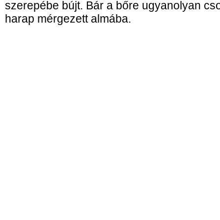
szerepébe bújt. Bár a bőre ugyanolyan cs
harap mérgezett almába.