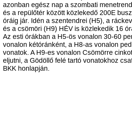
azonban egész nap a szombati menetrend 
és a repülőtér között közlekedő 200E busz
óráig jár. Idén a szentendrei (H5), a ráckev
és a csömöri (H9) HÉV is közlekedik 16 ór
Az esti órákban a H5-ös vonalon 30-60 pe
vonalon kétóránként, a H8-as vonalon ped
vonatok. A H9-es vonalon Csömörre cinkota
eljutni, a Gödöllő felé tartó vonatokhoz cs
BKK honlapján.