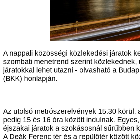
A nappali közösségi közlekedési járatok k
szombati menetrend szerint közlekednek, 
járatokkal lehet utazni - olvasható a Buda
(BKK) honlapján.
Az utolsó metrószerelvények 15.30 körül, az
pedig 15 és 16 óra között indulnak. Egyes
éjszakai járatok a szokásosnál sűrűbben 
A Deák Ferenc tér és a repülőtér között 