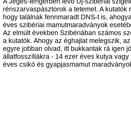
A Jeges-tengerben lévő Új-szibériai sziget
rénszarvaspásztorok a tetemet. A kutató
hogy találnak fennmaradt DNS-t is, ahogy
éves szibériai mamutmaradványok esetéb
Az elmúlt években Szibériában számos szen
a kutatók. Ahogy az éghajlat melegszik, az
egyre jobban olvad, itt bukkantak rá igen 
állatfosszíliákra - 14 ezer éves kutya vagy
éves csikó és gyapjasmamut maradványokr