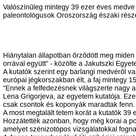
Valószínűleg mintegy 39 ezer éves medve
paleontológusok Oroszország északi rész
Hiánytalan állapotban őrződött meg miden 
orrával együtt" - közölte a Jakutszki Egyet
A kutatók szerint egy barlangi medvéről va
európai jégkorszakban élt, a faj mintegy 15
"Ennek a felfedezésnek világszerte nagy a
Lena Grigorjeva, az egyetem kutatója. Eze
csak csontok és koponyák maradtak fenn.
A most megtalált tetem korát a kutatók 39 
Hozzátették azonban, hogy még korai a pon
amelyet szénizotópos vizsgálatokkal fogna