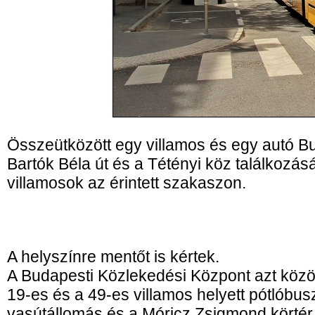
Összeütközött egy villamos és egy autó Bu
Bartók Béla út és a Tétényi köz találkozás
villamosok az érintett szakaszon.
A helyszínre mentőt is kértek.
A Budapesti Közlekedési Központ azt közö
19-es és a 49-es villamos helyett pótlóbus
vasútállomás és a Móricz Zsigmond körtér 