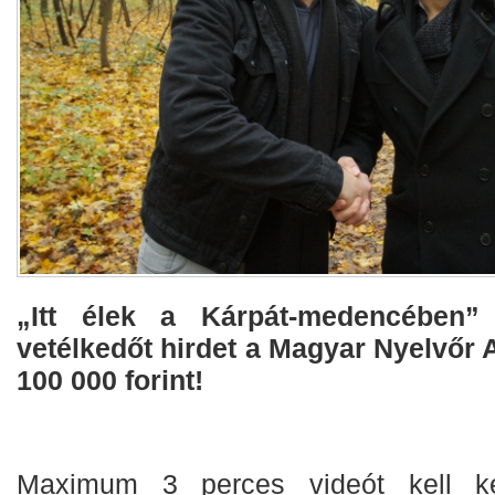
​„Itt élek a Kárpát-medencében” 
vetélkedőt hirdet a Magyar Nyelvőr A
100 000 forint!
Maximum 3 perces videót kell ké