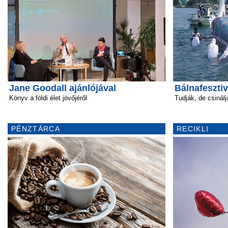
Jane Goodall ajánlójával
Bálnafeszti
Könyv a földi élet jövőjéről
Tudják, de csinálj
PÉNZTÁRCA
RECIKLI