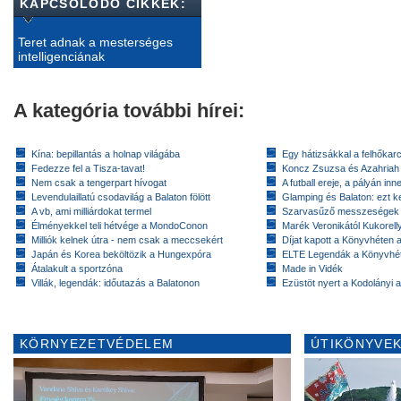
KAPCSOLÓDÓ CIKKEK:
Teret adnak a mesterséges
intelligenciának
A kategória további hírei:
Kína: bepillantás a holnap világába
Egy hátizsákkal a felhőkarc
Fedezze fel a Tisza-tavat!
Koncz Zsuzsa és Azahriah
Nem csak a tengerpart hívogat
A futball ereje, a pályán inn
Levendulaillatú csodavilág a Balaton fölött
Glamping és Balaton: ezt ke
A vb, ami milliárdokat termel
Szarvasűző messzeségek
Élményekkel teli hétvége a MondoConon
Marék Veronikától Kukorell
Milliók kelnek útra - nem csak a meccsekért
Díjat kapott a Könyvhéten
Japán és Korea beköltözik a Hungexpóra
ELTE Legendák a Könyvhé
Átalakult a sportzóna
Made in Vidék
Villák, legendák: időutazás a Balatonon
Ezüstöt nyert a Kodolányi
KÖRNYEZETVÉDELEM
ÚTIKÖNYVEK