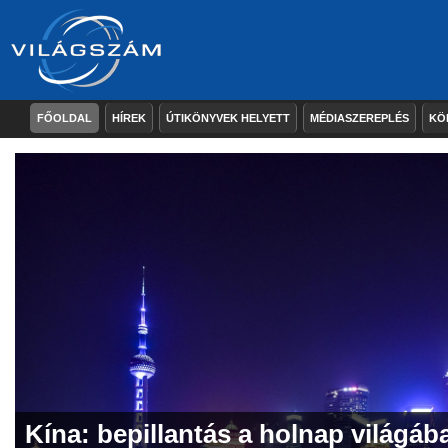
FŐOLDAL
HÍREK
ÚTIKÖNYVEK HELYETT
MÉDIASZEREPLÉS
KÖ
Kína: bepillantás a holnap világáb