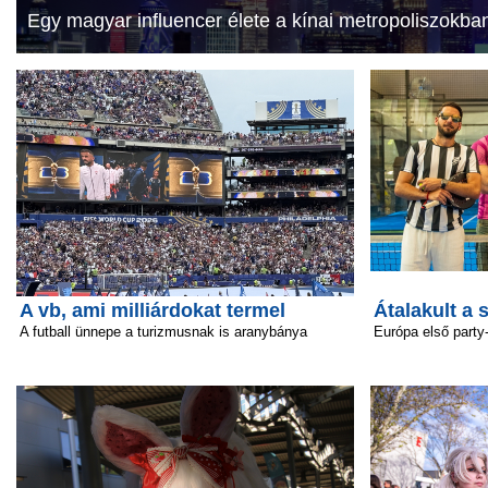
Egy magyar influencer élete a kínai metropoliszokba
A vb, ami milliárdokat termel
Átalakult a 
A futball ünnepe a turizmusnak is aranybánya
Európa első party-