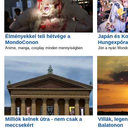
Élményekkel teli hétvége a
Japán és Ko
MondoConon
Hungexpóra
Anime, manga, cosplay minden mennyiségben
Jön a nyári Mond
Milliók kelnek útra - nem csak a
Villák, lege
meccsekért
Balatonon