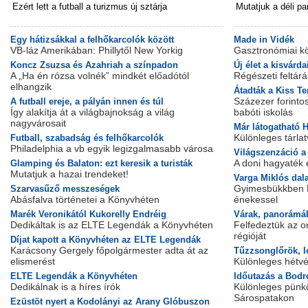
Ezért lett a futball a turizmus új sztárja
Mutatjuk a déli par
Egy hátizsákkal a felhőkarcolók között
Made in Vidék
VB-láz Amerikában: Phillytől New Yorkig
Gasztronómiai kö
Koncz Zsuzsa és Azahriah a színpadon
Új élet a kisvárda
A „Ha én rózsa volnék” mindkét előadótól
Régészeti feltár
elhangzik
​Átadták a Kiss Te
Százezer forinto
A futball ereje, a pályán innen és túl
Így alakítja át a világbajnokság a világ
babóti iskolás
nagyvárosait
Már látogatható H
Különleges tárla
Futball, szabadság és felhőkarcolók
Philadelphia a vb egyik legizgalmasabb városa
​Világszenzáció 
A doni hagyaték e
Glamping és Balaton: ezt keresik a turisták
Mutatjuk a hazai trendeket!
Varga Miklós dal
Gyimesbükkben Lu
Szarvasűző messzeségek
Abásfalva történetei a Könyvhéten
énekessel
Marék Veronikától Kukorelly Endréig
Várak, panorámá
Dedikáltak is az ELTE Legendák a Könyvhéten
Felfedeztük az o
régióját
Díjat kapott a Könyvhéten az ELTE Legendák
Karácsony Gergely főpolgármester adta át az
Tűzzsonglőrök, l
elismerést
Különleges hétv
ELTE Legendák a Könyvhéten
Időutazás a Bodr
Dedikálnak is a híres írók
Különleges pünk
Sárospatakon
Ezüstöt nyert a Kodolányi az Arany Glóbuszon