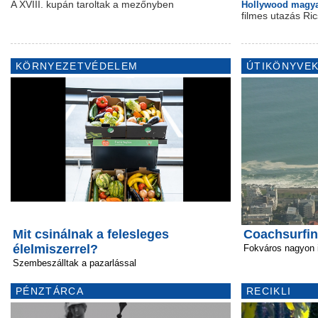
A XVIII. kupán taroltak a mezőnyben
Hollywood magya
filmes utazás Ri
KÖRNYEZETVÉDELEM
ÚTIKÖNYVEK
Mit csinálnak a felesleges
Coachsurfin
élelmiszerrel?
Fokváros nagyon i
Szembeszálltak a pazarlással
PÉNZTÁRCA
RECIKLI