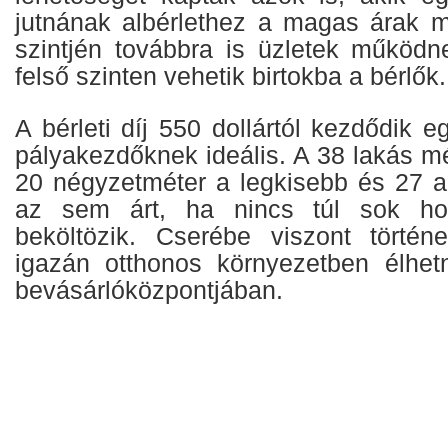
jutnának albérlethez a magas árak mi
szintjén továbbra is üzletek működn
felső szinten vehetik birtokba a bérlők.
A bérleti díj 550 dollártól kezdődik 
pályakezdőknek ideális. A 38 lakás m
20 négyzetméter a legkisebb és 27 a
az sem árt, ha nincs túl sok hol
beköltözik. Cserébe viszont történe
igazán otthonos környezetben élhet
bevásárlóközpontjában.