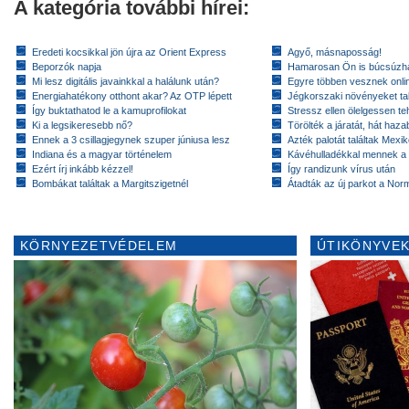
A kategória további hírei:
Eredeti kocsikkal jön újra az Orient Express
Agyő, másnaposság!
Beporzók napja
Hamarosan Ön is búcsúzhat
Mi lesz digitális javainkkal a halálunk után?
Egyre többen vesznek onlin
Energiahatékony otthont akar? Az OTP lépett
Jégkorszaki növényeket tal
Így buktathatod le a kamuprofilokat
Stressz ellen ölelgessen te
Ki a legsikeresebb nő?
Törölték a járatát, hát hazab
Ennek a 3 csillagjegynek szuper júniusa lesz
Azték palotát találtak Mex
Indiana és a magyar történelem
Kávéhulladékkal mennek a
Ezért írj inkább kézzel!
Így randizunk vírus után
Bombákat találtak a Margitszigetnél
Átadták az új parkot a Nor
KÖRNYEZETVÉDELEM
ÚTIKÖNYVEK