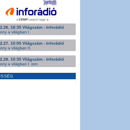
2.26. 18:35 Világszám - Inforádió
ony a világban I.
2.27. 10:05 Világszám - Inforádió
ony a világban II.
2.28. 10:35 Világszám - Inforádió
ony a világban I. ism.
ÖSSÉG