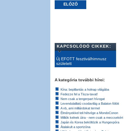
ELŐZŐ
KAPCSOLÓDÓ CIKKEK:
Új EFOTT fesztiválhimnusz
született
A kategória további hírei:
Kína: bepillantás a holnap világába
Fedezze fel a Tisza-tavat!
Nem csak a tengerpart hívogat
Levendulaillatú csodavilág a Balaton fölött
A vb, ami milliárdokat termel
Élményekkel teli hétvége a MondoConon
Milliók kelnek útra - nem csak a meccsekért
Japán és Korea beköltözik a Hungexpóra
Átalakult a sportzóna