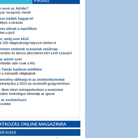
PIKÁNS
an most az Adrián?
yar recepciós mesél
ost inkább hagyja ki!
élyes a túrázás
etes ülések a repülőkön
ehet a jövő
en, amíg nem késő
t 100 világörökségi helyszín tűnhet el
enetes emberek szavaztak vasárnap
entést és táncos játszóteret kért a két szavazó
 az amish szex
ombolás után csak a férj
s Tamás barátom emlékére
 a műrepülő világbajnok
anövény válthatja ki az antibiotikumokat
sarkantyúka a 2013-as esztendő gyógynövénye
 - Nem lehet méregteleníteni a testünket
ábor toxikológus elmondja az igazat
n az eszkimószex
lcsönbe
ORAINK