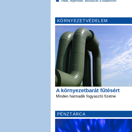
Villák, legendák: időutazás a Balatonon
KÖRNYEZETVÉDELEM
A környezetbarát fűtésért
Minden harmadik fogyasztó fizetne
PÉNZTÁRCA