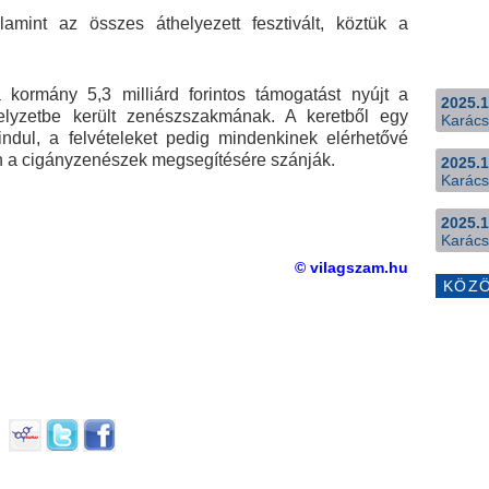
lamint az összes áthelyezett fesztivált, köztük a
 kormány 5,3 milliárd forintos támogatást nyújt a
2025.1
helyzetbe került zenészszakmának. A keretből egy
Karács
indul, a felvételeket pedig mindenkinek elérhetővé
tten a cigányzenészek megsegítésére szánják.
2025.1
Karács
2025.1
Karács
© vilagszam.hu
KÖZ