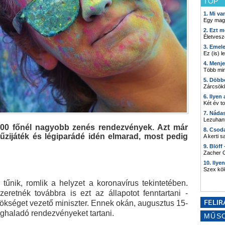
TOP
1. Mi v
Egy mag
2. Ezt m
Életvesz
3. Emel
Ez (is) l
4. Menj
Több min
5. Döbb
Zárcsökk
6. Ilyen
Két év t
7. Náda
Lezuhant
 500 főnél nagyobb zenés rendezvények. Azt már
8. Csod
tűzijáték és légiparádé idén elmarad, most pedig
A kerti 
9. Blöff
Zacher G
10. Ilye
Szex kö
űnik, romlik a helyzet a koronavírus tekintetében.
retnék továbbra is ezt az állapotot fenntartani -
ökséget vezető miniszter. Ennek okán, augusztus 15-
eghaladó rendezvényeket tartani.
MŰS