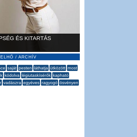
PSÉG ÉS KITARTÁS
ELHŐ / ARCHÍV
nce
saját
pesten
láthatja
ütközött
most
ik
kódolva
légiutaskísérők
kapható
r
vadászra
egyéves
ragyogó
ösvényen