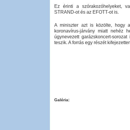
Ez érinti a szórakozóhelyeket, va
STRAND-ot és az EFOTT-ot is.
A miniszter azt is közölte, hogy a
koronavírus-járvány miatt nehéz 
úgynevezett garázskoncert-sorozat 
teszik. A forrás egy részét kifejeze
Galéria: