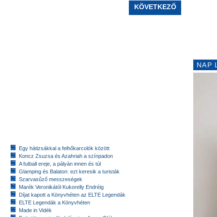
KÖVETKEZŐ
NAP 
Egy hátizsákkal a felhőkarcolók között
Koncz Zsuzsa és Azahriah a színpadon
A futball ereje, a pályán innen és túl
Glamping és Balaton: ezt keresik a turisták
Szarvasűző messzeségek
Marék Veronikától Kukorelly Endréig
Díjat kapott a Könyvhéten az ELTE Legendák
ELTE Legendák a Könyvhéten
Made in Vidék