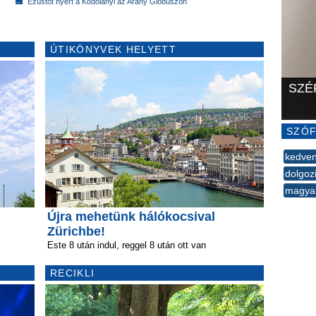
Ezüstöt nyert a Kodolányi az Arany Glóbuszon
ÚTIKÖNYVEK HELYETT
SZÉ
SZÓF
kedve
dolgoz
magya
--
Újra mehetünk hálókocsival
Zürichbe!
Este 8 után indul, reggel 8 után ott van
RECIKLI