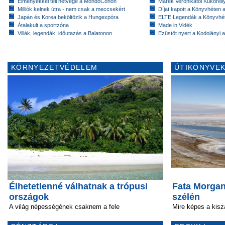
Élményekkel teli hétvége a MondoConon
Marék Veronikától Kukorell
Milliók kelnek útra - nem csak a meccsekért
Díjat kapott a Könyvhéten
Japán és Korea beköltözik a Hungexpóra
ELTE Legendák a Könyvhé
Átalakult a sportzóna
Made in Vidék
Villák, legendák: időutazás a Balatonon
Ezüstöt nyert a Kodolányi
KÖRNYEZETVÉDELEM
ÚTIKÖNYVEK
Élhetetlenné válhatnak a trópusi
Fata Morga
országok
szélén
A világ népességének csaknem a fele
Mire képes a kisz