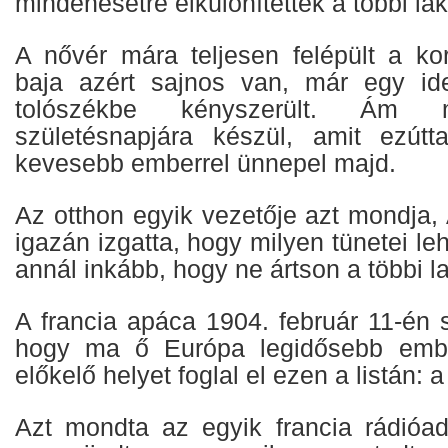
mindenesetre elkülönítették a többi lak
A nővér mára teljesen felépült a ko
baja azért sajnos van, már egy id
tolószékbe kényszerült. Ám m
születésnapjára készül, amit ezútt
kevesebb emberrel ünnepel majd.
Az otthon egyik vezetője azt mondja,
igazán izgatta, hogy milyen tünetei le
annál inkább, hogy ne ártson a többi l
A francia apáca 1904. február 11-én sz
hogy ma ő Európa legidősebb embe
előkelő helyet foglal el ezen a listán: 
Azt mondta az egyik francia rádióad