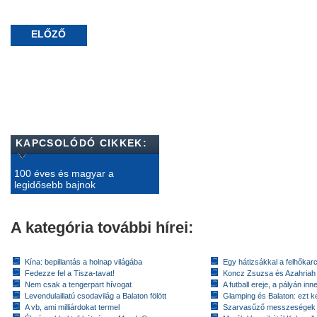
ELŐZŐ
KAPCSOLÓDÓ CIKKEK:
100 éves és magyar a
legidősebb bajnok
A kategória további hírei:
Kína: bepillantás a holnap világába
Egy hátizsákkal a felhőkarc
Fedezze fel a Tisza-tavat!
Koncz Zsuzsa és Azahriah
Nem csak a tengerpart hívogat
A futball ereje, a pályán inn
Levendulaillatú csodavilág a Balaton fölött
Glamping és Balaton: ezt ke
A vb, ami milliárdokat termel
Szarvasűző messzeségek