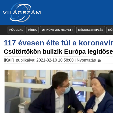
FŐOLDAL
HÍREK
ÚTIKÖNYVEK HELYETT
MÉDIASZEREPLÉS
KÖ
117 évesen élte túl a koronaví
Csütörtökön bulizik Európa legidős
[Kail]
publikálva: 2021-02-10 10:58:00 |
Nyomtatás