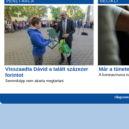
PÉNZTÁRCA
RECIKLI
Visszaadta Dávid a talált százezer
Már a tünete
forintot
A koronavírusra i
Semmiképp nem akarta megtartani
vilagszam