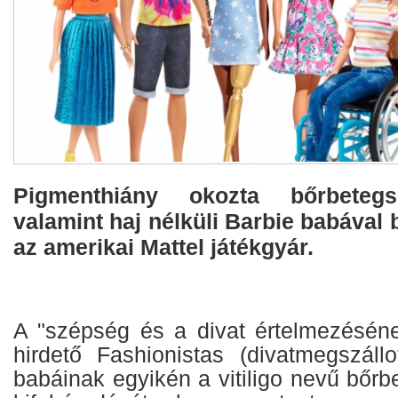
Pigmenthiány okozta bőrbetegs
valamint haj nélküli Barbie babával b
az amerikai Mattel játékgyár.
A "szépség és a divat értelmezésén
hirdető Fashionistas (divatmegszállo
babáinak egyikén a vitiligo nevű bőrb