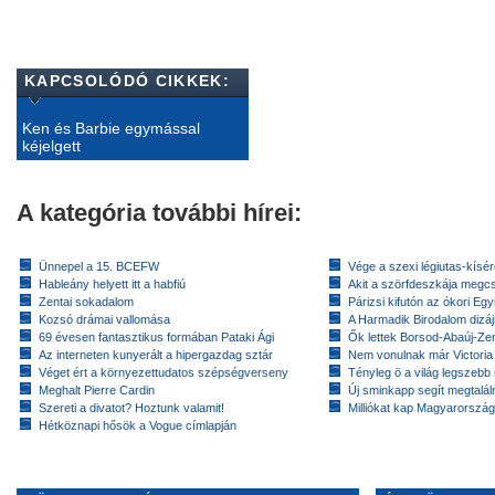
KAPCSOLÓDÓ CIKKEK:
Ken és Barbie egymással
kéjelgett
A kategória további hírei:
Ünnepel a 15. BCEFW
Vége a szexi légiutas-kísé
Hableány helyett itt a habfiú
Akit a szörfdeszkája megc
Zentai sokadalom
Párizsi kifutón az ókori Eg
Kozsó drámai vallomása
A Harmadik Birodalom dizáj
69 évesen fantasztikus formában Pataki Ági
Ők lettek Borsod-Abaúj-Ze
Az interneten kunyerált a hipergazdag sztár
Nem vonulnak már Victoria
Véget ért a környezettudatos szépségverseny
Tényleg ö a világ legszebb
Meghalt Pierre Cardin
Új sminkapp segít megtaláln
Szereti a divatot? Hoztunk valamit!
Milliókat kap Magyarorszá
Hétköznapi hősök a Vogue címlapján