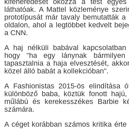
kifehéredését okozza a test egyes t
láthatóak. A Mattel közleménye szerin
prototípusát már tavaly bemutatták a
oldalon, ahol a legtöbbet kedvelt beje
a CNN.
A haj nélküli babával kapcsolatban
hogy "ha egy lánynak bármilyen
tapasztalnia a haja elvesztését, akko
közel álló babát a kollekcióban".
A Fashionistas 2015-ös elindítása 
különböző baba, köztük fonott hajú, 
műlábú és kerekesszékes Barbie kés
számára.
A céget korábban számos kritika érte