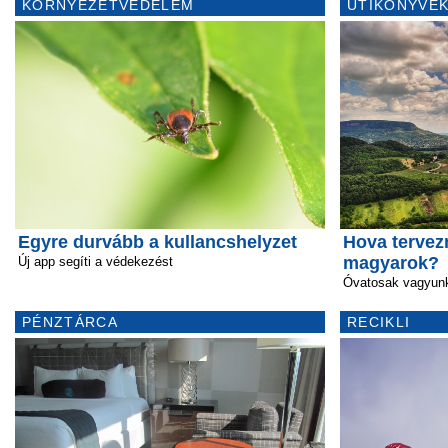
KÖRNYEZETVÉDELEM
ÚTIKÖNYVEK
Egyre durvább a kullancshelyzet
Hova tervez
magyarok?
Új app segíti a védekezést
Óvatosak vagyunk
PÉNZTÁRCA
RECIKLI