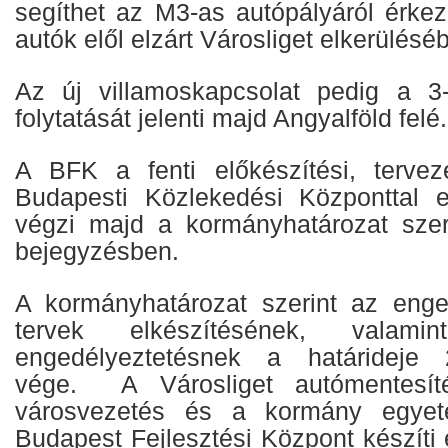
segíthet az M3-as autópályáról érke
autók elől elzárt Városliget elkerülésé
Az új villamoskapcsolat pedig a 3-
folytatását jelenti majd Angyalföld felé.
A BFK a fenti előkészítési, tervez
Budapesti Közlekedési Központtal 
végzi majd a kormányhatározat szer
bejegyzésben.
A kormányhatározat szerint az enged
tervek elkészítésének, valam
engedélyeztetésnek a határideje 
vége. A Városliget autómentesíté
városvezetés és a kormány egyeté
Budapest Fejlesztési Központ készíti 