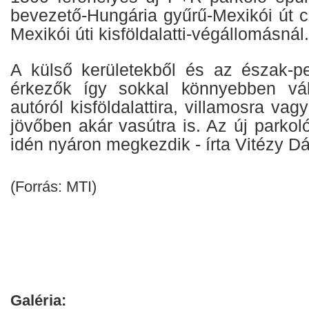
bevezető-Hungária gyűrű-Mexikói út 
Mexikói úti kisföldalatti-végállomásnál.
A külső kerületekből és az észak-pe
érkezők így sokkal könnyebben vá
autóról kisföldalattira, villamosra vagy
jövőben akár vasútra is. Az új parko
idén nyáron megkezdik - írta Vitézy Dá
(Forrás: MTI)
Galéria: