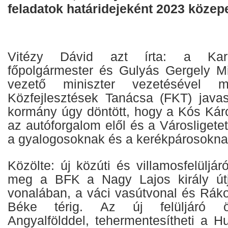
feladatok határidejeként 2023 közep
Vitézy Dávid azt írta: a Kar
főpolgármester és Gulyás Gergely Mi
vezető miniszter vezetésével m
Közfejlesztések Tanácsa (FKT) javas
kormány úgy döntött, hogy a Kós Káro
az autóforgalom elől és a Városligete
a gyalogosoknak és a kerékpárosoknak
Közölte: új közúti és villamosfelüljár
meg a BFK a Nagy Lajos király út
vonalában, a váci vasútvonal és Ráko
Béke térig. Az új felüljáró ös
Angyalfölddel, tehermentesítheti a H