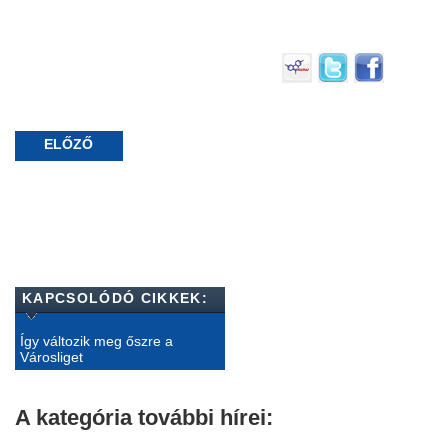
ELŐZŐ
KAPCSOLÓDÓ CIKKEK:
Így változik meg őszre a
Városliget
A kategória további hírei: