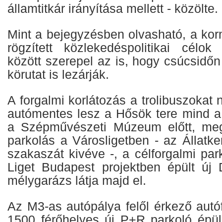
államtitkár irányítása mellett - közölte.
Mint a bejegyzésben olvasható, a ko
rögzített közlekedéspolitikai célo
között szerepel az is, hogy csúcsidőn 
körutat is lezárják.
A forgalmi korlátozás a trolibuszokat 
autómentes lesz a Hősök tere mind 
a Szépművészeti Múzeum előtt, megs
parkolás a Városligetben - az Állatker
szakaszát kivéve -, a célforgalmi par
Liget Budapest projektben épült új
mélygarázs látja majd el.
Az M3-as autópálya felől érkező aut
1500 férőhelyes új P+R parkoló épül