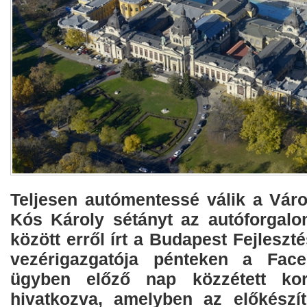
Teljesen autómentessé válik a Város
Kós Károly sétányt az autóforgalo
között erről írt a Budapest Fejleszt
vezérigazgatója pénteken a Face
ügyben előző nap közzétett kor
hivatkozva, amelyben az előkészít