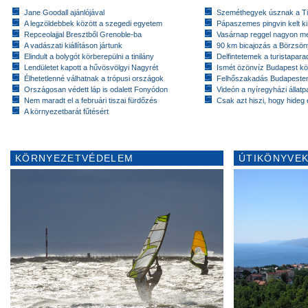
Jane Goodall ajánlójával
Szeméthegyek úsznak a T
A legzöldebbek között a szegedi egyetem
Pápaszemes pingvin kelt k
Repceolajjal Bresztből Grenoble-ba
Vasárnap reggel nagyon m
A vadászati kiállításon jártunk
90 km bicajozás a Börzsö
Elindult a bolygót körberepülni a tinilány
Delfintetemek a turistapar
Lendületet kapott a hűvösvölgyi Nagyrét
Ismét özönvíz Budapest k
Élhetetlenné válhatnak a trópusi országok
Felhőszakadás Budapeste
Országosan védett láp is odalett Fonyódon
Videón a nyíregyházi állatp
Nem maradt el a februári tiszai fürdőzés
Csak azt hiszi, hogy hideg 
A környezetbarát fűtésért
KÖRNYEZETVÉDELEM
ÚTIKÖNYVEK