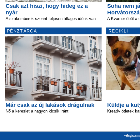
Csak azt hiszi, hogy hideg ez a
Soha nem já
nyár
Horvátorsz
A szakemberek szerint teljesen átlagos időnk van
A Kvarner-öböl a
PÉNZTÁRCA
RECIKLI
Már csak az új lakások drágulnak
Küldje a kut
Nő a kereslet a nagyon kicsik iránt
Kreatív ötletek ka
vilagszam