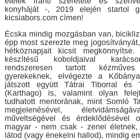
ételek iránti szeretete és szenv
konyháját -, 2019 elején startol g
kicsiabors.com címen!
Écska mindig mozgásban van, biciklizik
épp most szerezte meg jogosítványá
hétköznapjait kicsit megkönnyítse. 
készítésű koboldjaival karácso
rendszeresen tartott kézműves 
gyerekeknek, elvégezte a Kőbánya
játszott együtt Tátrai Tiborral és
(Karthago) is, valamint olyan felej
tudhatott mentorának, mint Somló T
megjelenésével, életvidámságáv
műveltségével és érdeklődésével ol
magyar - nem csak - zenei életnek,
látod (vagy énekelni hallod), mindig e