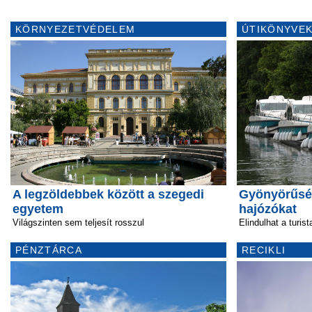
KÖRNYEZETVÉDELEM
ÚTIKÖNYVEK
A legzöldebbek között a szegedi
Gyönyörűség
egyetem
hajózókat
Világszinten sem teljesít rosszul
Elindulhat a turis
PÉNZTÁRCA
RECIKLI