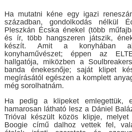
Ha mutatni kéne egy igazi reneszá
században, gondolkodás nélkül Éc
Pleszkán Écska énekel (több műfajb
és ír, több hangszeren játszik, ének
készít. Amit a konyhában al
konyhaművészet; éppen az ELT
hallgatója, miközben a Soulbreaker
banda énekesnője; saját klipet ké
megírásától egészen a komplett anyag
még sorolhatnám.
Ha pedig a klipeket emlegettük, el
hamarosan látható lesz a Dániel Bal
Trióval készült közös klipje, mely
Boogie című dalhoz vettek fel, val