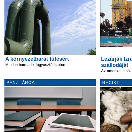
A környezetbarát fűtésért
Lezárják Izr
szállodáját
Minden harmadik fogyasztó fizetne
Az amerikai elnöki
PÉNZTÁRCA
RECIKLI