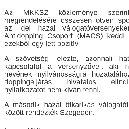
Az MKKSZ közleménye szerin
megrendelésére összesen ötven sport
az idei hazai válogatóversenye
Antidopping Csoport (MACS) keddi é
ezekből egy lett pozitív.
A szövetség jelezte, azonnali hatá
kapcsolatot a versenyzővel, aki 
nevének nyilvánosságra hozatalá
doppingeljárás hivatalos elind
nyilatkozatot nem kíván tenni.
A második hazai ötkarikás válogatót
között rendezték Szegeden.