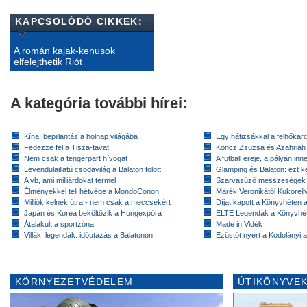
KAPCSOLÓDÓ CIKKEK:
A román kajak-kenusok
elfelejthetik Riót
A kategória további hírei:
Kína: bepillantás a holnap világába
Egy hátizsákkal a felhőkarc
Fedezze fel a Tisza-tavat!
Koncz Zsuzsa és Azahriah
Nem csak a tengerpart hívogat
A futball ereje, a pályán inn
Levendulaillatú csodavilág a Balaton fölött
Glamping és Balaton: ezt ke
A vb, ami milliárdokat termel
Szarvasűző messzeségek
Élményekkel teli hétvége a MondoConon
Marék Veronikától Kukorell
Milliók kelnek útra - nem csak a meccsekért
Díjat kapott a Könyvhéten
Japán és Korea beköltözik a Hungexpóra
ELTE Legendák a Könyvhé
Átalakult a sportzóna
Made in Vidék
Villák, legendák: időutazás a Balatonon
Ezüstöt nyert a Kodolányi
KÖRNYEZETVÉDELEM
ÚTIKÖNYVEK