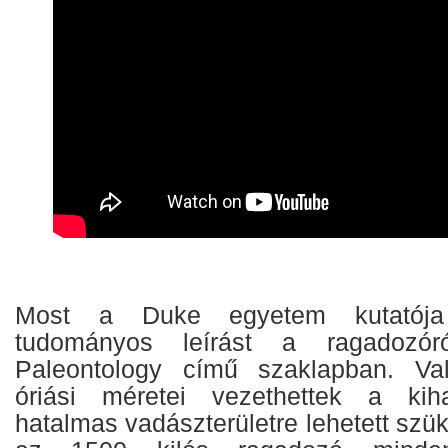
Most a Duke egyetem kutatója
tudományos leírást a ragadozór
Paleontology című szaklapban. Va
óriási méretei vezethettek a kih
hatalmas vadászterületre lehetett sz