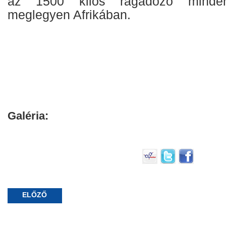
az 1500 kilós ragadozó minden
meglegyen Afrikában.
Galéria:
ELŐZŐ