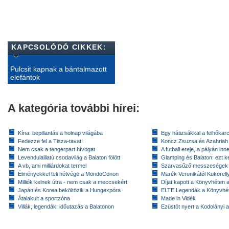
KAPCSOLÓDÓ CIKKEK:
Pulcsit kapnak a bántalmazott
elefántok
A kategória további hírei:
Kína: bepillantás a holnap világába
Egy hátizsákkal a felhőkarc
Fedezze fel a Tisza-tavat!
Koncz Zsuzsa és Azahriah
Nem csak a tengerpart hívogat
A futball ereje, a pályán inn
Levendulaillatú csodavilág a Balaton fölött
Glamping és Balaton: ezt ke
A vb, ami milliárdokat termel
Szarvasűző messzeségek
Élményekkel teli hétvége a MondoConon
Marék Veronikától Kukorell
Milliók kelnek útra - nem csak a meccsekért
Díjat kapott a Könyvhéten
Japán és Korea beköltözik a Hungexpóra
ELTE Legendák a Könyvhé
Átalakult a sportzóna
Made in Vidék
Villák, legendák: időutazás a Balatonon
Ezüstöt nyert a Kodolányi