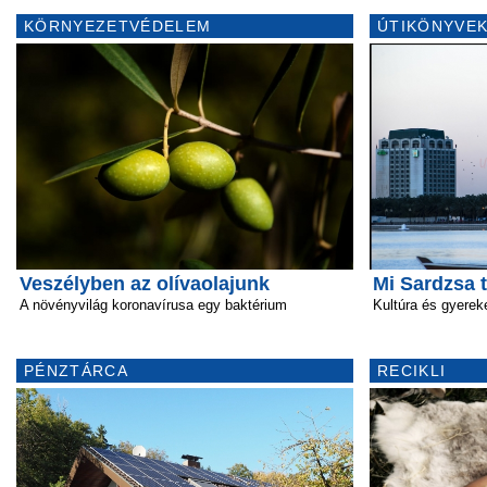
KÖRNYEZETVÉDELEM
ÚTIKÖNYVEK
Veszélyben az olívaolajunk
Mi Sardzsa 
A növényvilág koronavírusa egy baktérium
Kultúra és gyere
PÉNZTÁRCA
RECIKLI