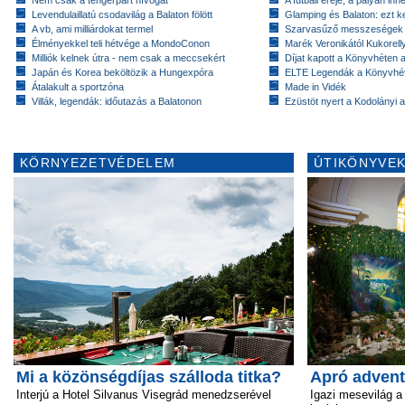
Levendulaillatú csodavilág a Balaton fölött
Glamping és Balaton: ezt ke
A vb, ami milliárdokat termel
Szarvasűző messzeségek
Élményekkel teli hétvége a MondoConon
Marék Veronikától Kukorell
Milliók kelnek útra - nem csak a meccsekért
Díjat kapott a Könyvhéten
Japán és Korea beköltözik a Hungexpóra
ELTE Legendák a Könyvhé
Átalakult a sportzóna
Made in Vidék
Villák, legendák: időutazás a Balatonon
Ezüstöt nyert a Kodolányi
KÖRNYEZETVÉDELEM
ÚTIKÖNYVEK
Mi a közönségdíjas szálloda titka?
Apró advent
Interjú a Hotel Silvanus Visegrád menedzserével
Igazi mesevilág a