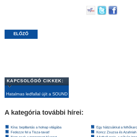
ELŐZŐ
KAPCSOLÓDÓ CIKKEK:
Hatalmas ledfallal újít a SOUND
A kategória további hírei:
Kína: bepillantás a holnap világába
Egy hátizsákkal a felhőkarc
Fedezze fel a Tisza-tavat!
Koncz Zsuzsa és Azahriah
Nem csak a tengerpart hívogat
A futball ereje, a pályán inn