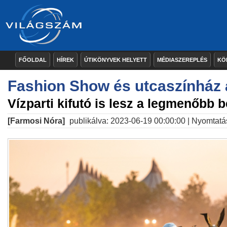
FŐOLDAL
HÍREK
ÚTIKÖNYVEK HELYETT
MÉDIASZEREPLÉS
KÖ
Fashion Show és utcaszínház
Vízparti kifutó is lesz a legmenőbb 
[Farmosi Nóra]
publikálva: 2023-06-19 00:00:00 |
Nyomtatá