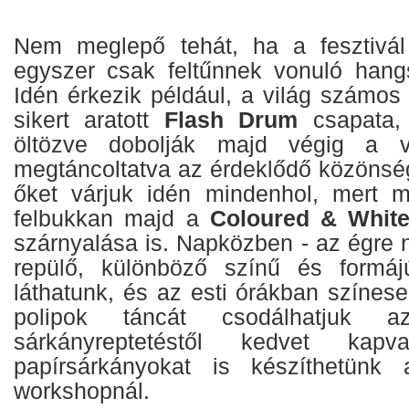
Nem meglepő tehát, ha a fesztivál
egyszer csak feltűnnek vonuló hang
Idén érkezik például, a világ számos
sikert aratott
Flash Drum
csapata, 
öltözve dobolják majd végig a vízp
megtáncoltatva az érdeklődő közönség
őket várjuk idén mindenhol, mert m
felbukkan majd a
Coloured & Whit
szárnyalása is. Napközben - az égre
repülő, különböző színű és formáj
láthatunk, és az esti órákban színesen
polipok táncát csodálhatjuk 
sárkányreptetéstől kedvet kap
papírsárkányokat is készíthetünk 
workshopnál.