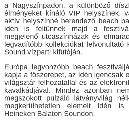
a Nagyszínpadon, a különböző dísz
élményeket kínáló VIP helyszínek, v
aktív helyszínné berendező beach par
idén is feltűnnek majd a fesztivál 
megjelenő utcaszínházak és elmarad
legvadítóbb kollekciókat felvonultat
Sound vízparti kifutóján.
Európa legvonzóbb beach fesztiválj
kapja a főszerepet, az idén igencsak 
világsztár felhozatallal és az elektro
kavalkádjával. Mindez azonban nem
megszokott pulzáló látványvilág né
megkerülhetetlen elemeit idén is 
Heineken Balaton Soundon.