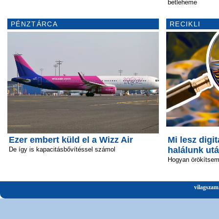
betleheme
PÉNZTÁRCA
RECIKLI
Ezer embert küld el a Wizz Air
Mi lesz digit
halálunk ut
De így is kapacitásbővítéssel számol
Hogyan örökítsem 
vilagszam