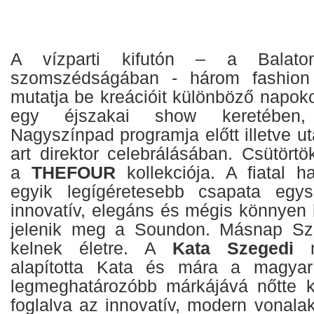
A vízparti kifutón – a Balat
szomszédságában - három fashion 
mutatja be kreációit különböző napok
egy éjszakai show keretében,
Nagyszínpad programja előtt illetve u
art direktor celebrálásában. Csütörtö
a
THEFOUR
kollekciója. A fiatal h
egyik legígéretesebb csapata egysz
innovatív, elegáns és mégis könnyen 
jelenik meg a Soundon. Másnap Sze
kelnek életre. A
Kata Szegedi
m
alapította Kata és mára a magyar 
legmeghatározóbb márkájává nőtte 
foglalva az innovatív, modern vonala