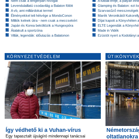
Nem csak a tengerpart hívogat
A futball ereje, a pályán inn
Levendulaillatú csodavilág a Balaton fölött
Glamping és Balaton: ezt ke
A vb, ami milliárdokat termel
Szarvasűző messzeségek
Élményekkel teli hétvége a MondoConon
Marék Veronikától Kukorell
Milliók kelnek útra - nem csak a meccsekért
Díjat kapott a Könyvhéten
Japán és Korea beköltözik a Hungexpóra
ELTE Legendák a Könyvhé
Átalakult a sportzóna
Made in Vidék
Villák, legendák: időutazás a Balatonon
Ezüstöt nyert a Kodolányi
KÖRNYEZETVÉDELEM
ÚTIKÖNYVEK
Így védhető ki a Vuhan-vírus
Németország
oltatlanokra
Egy tapasztalt újságíró mindennapi tanácsai