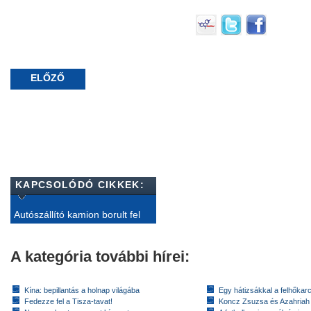
ELŐZŐ
KAPCSOLÓDÓ CIKKEK:
Autószállító kamion borult fel
A kategória további hírei:
Kína: bepillantás a holnap világába
Egy hátizsákkal a felhőkarc
Fedezze fel a Tisza-tavat!
Koncz Zsuzsa és Azahriah