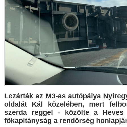
Lezárták az M3-as autópálya Nyíreg
oldalát Kál közelében, mert felb
szerda reggel - közölte a Heves
főkapitányság a rendőrség honlapjá