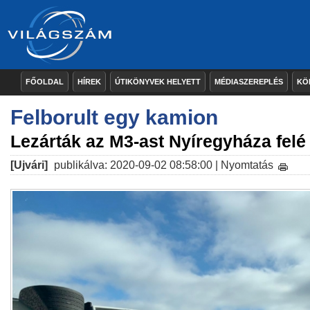
FŐOLDAL
HÍREK
ÚTIKÖNYVEK HELYETT
MÉDIASZEREPLÉS
KÖ
Felborult egy kamion
Lezárták az M3-ast Nyíregyháza felé
[Ujvári]
publikálva: 2020-09-02 08:58:00 |
Nyomtatás