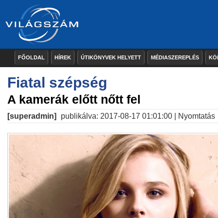
FŐOLDAL
HÍREK
ÚTIKÖNYVEK HELYETT
MÉDIASZEREPLÉS
KÖ
Fiatal szépség
A kamerák előtt nőtt fel
[superadmin]
publikálva: 2017-08-17 01:01:00 |
Nyomtatás