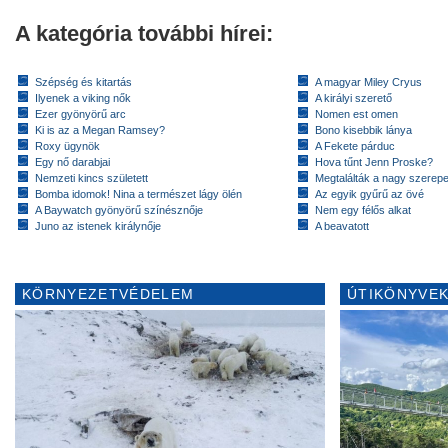
A kategória további hírei:
Szépség és kitartás
A magyar Miley Cryus
Ilyenek a viking nők
A királyi szerető
Ezer gyönyörű arc
Nomen est omen
Ki is az a Megan Ramsey?
Bono kisebbik lánya
Roxy ügynök
A Fekete párduc
Egy nő darabjai
Hova tűnt Jenn Proske?
Nemzeti kincs született
Megtalálták a nagy szerep
Bomba idomok! Nina a természet lágy ölén
Az egyik gyűrű az övé
A Baywatch gyönyörű színésznője
Nem egy félős alkat
Juno az istenek királynője
A beavatott
KÖRNYEZETVÉDELEM
ÚTIKÖNYVEK