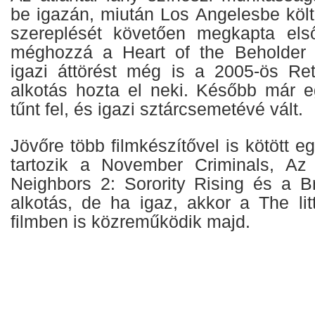
be igazán, miután Los Angelesbe költ
szereplését követően megkapta első
méghozzá a Heart of the Beholder 
igazi áttörést még is a 2005-ös Re
alkotás hozta el neki. Később már e
tűnt fel, és igazi sztárcsemetévé vált.
Jövőre több filmkészítővel is kötött e
tartozik a November Criminals, Az 
Neighbors 2: Sorority Rising és a B
alkotás, de ha igaz, akkor a The li
filmben is közreműködik majd.