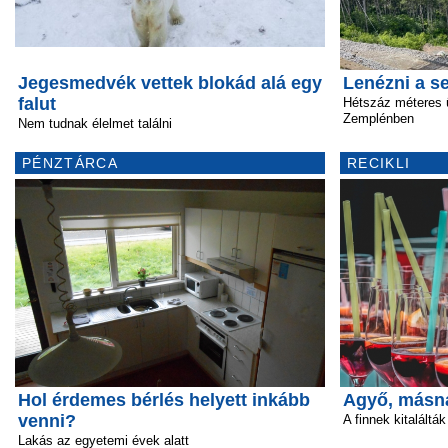
Jegesmedvék vettek blokád alá egy
Lenézni a 
falut
Hétszáz méteres 
Zemplénben
Nem tudnak élelmet találni
PÉNZTÁRCA
RECIKLI
Hol érdemes bérlés helyett inkább
Agyő, másn
venni?
A finnek kitalálták
Lakás az egyetemi évek alatt