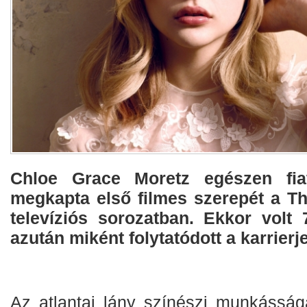
Chloe Grace Moretz egészen fiat
megkapta első filmes szerepét a T
televíziós sorozatban. Ekkor volt
azután miként folytatódott a karrierj
Az atlantai lány színészi munkásság