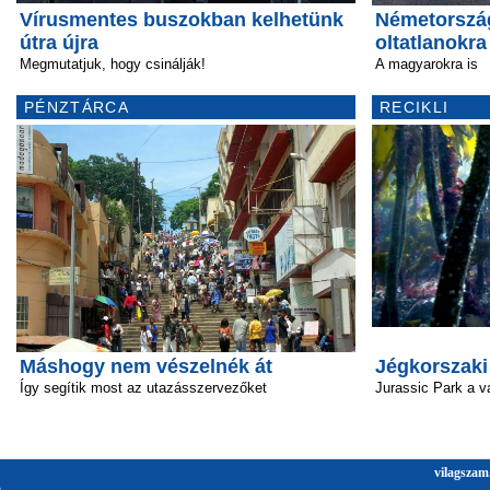
Vírusmentes buszokban kelhetünk
Németország
útra újra
oltatlanokra
Megmutatjuk, hogy csinálják!
A magyarokra is
PÉNZTÁRCA
RECIKLI
Máshogy nem vészelnék át
Jégkorszaki
Így segítik most az utazásszervezőket
Jurassic Park a v
vilagszam