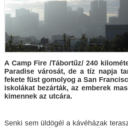
A Camp Fire /Tábortűz/ 240 kilométer
Paradise városát, de a tíz napja ta
fekete füst gomolyog a San Francisco
iskolákat bezárták, az emberek mas
kimennek az utcára.
Senki sem üldögél a kávéházak terasz