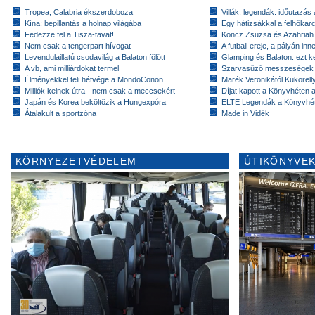
Tropea, Calabria ékszerdoboza
Villák, legendák: időutazás
Kína: bepillantás a holnap világába
Egy hátizsákkal a felhőkarc
Fedezze fel a Tisza-tavat!
Koncz Zsuzsa és Azahriah
Nem csak a tengerpart hívogat
A futball ereje, a pályán inn
Levendulaillatú csodavilág a Balaton fölött
Glamping és Balaton: ezt ke
A vb, ami milliárdokat termel
Szarvasűző messzeségek
Élményekkel teli hétvége a MondoConon
Marék Veronikától Kukorell
Milliók kelnek útra - nem csak a meccsekért
Díjat kapott a Könyvhéten
Japán és Korea beköltözik a Hungexpóra
ELTE Legendák a Könyvhé
Átalakult a sportzóna
Made in Vidék
KÖRNYEZETVÉDELEM
ÚTIKÖNYVEK