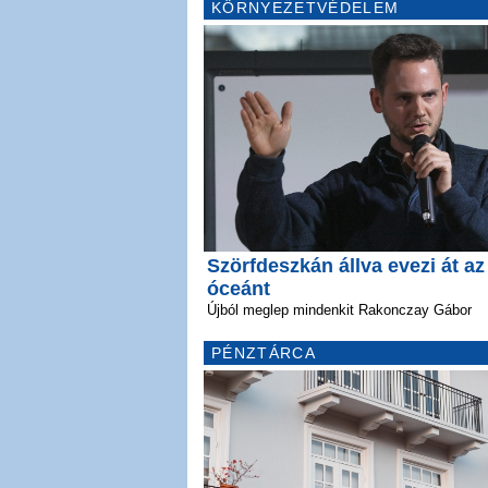
KÖRNYEZETVÉDELEM
Szörfdeszkán állva evezi át az
óceánt
Újból meglep mindenkit Rakonczay Gábor
PÉNZTÁRCA