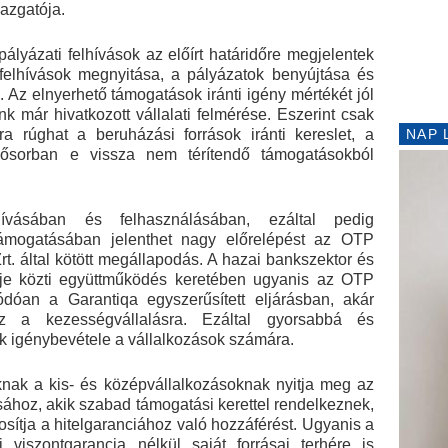
azgatója.
lyázati felhívások az előírt határidőre megjelentek
felhívások megnyitása, a pályázatok benyújtása és
. Az elnyerhető támogatások iránti igény mértékét jól
k már hivatkozott vállalati felmérése. Eszerint csak
ra rúghat a beruházási források iránti kereslet, a
NAP 
lsősorban e vissza nem térítendő támogatásokból
ívásában és felhasználásában, ezáltal pedig
ámogatásában jelenthet nagy előrelépést az OTP
t. által kötött megállapodás. A hazai bankszektor és
ője közti együttműködés keretében ugyanis az OTP
ódóan a Garantiqa egyszerűsített eljárásban, akár
z a kezességvállalásra. Ezáltal gyorsabbá és
lek igénybevétele a vállalkozások számára.
ak a kis- és középvállalkozásoknak nyitja meg az
ásához, akik szabad támogatási kerettel rendelkeznek,
ítja a hitelgaranciához való hozzáférést. Ugyanis a
i viszontgarancia nélkül saját forrásai terhére is