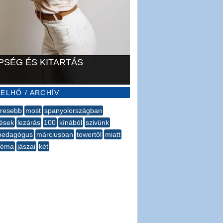
PSÉG ÉS KITARTÁS
ELHŐ / ARCHÍV
eresebb
most
spanyolországban
lések
lezárás
100
kínából
szivünk
pedagógus
márciusban
towertől
miatt
téma
jászai
két