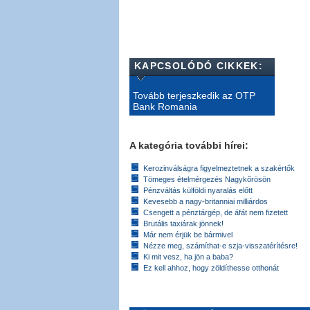
KAPCSOLÓDÓ CIKKEK:
Tovább terjeszkedik az OTP
Bank Romania
A kategória további hírei:
Kerozinválságra figyelmeztetnek a szakértők
Tömeges ételmérgezés Nagykőrösön
Pénzváltás külföldi nyaralás előtt
Kevesebb a nagy-britanniai milliárdos
Csengett a pénztárgép, de áfát nem fizetett
Brutális taxiárak jönnek!
Már nem érjük be bármivel
Nézze meg, számíthat-e szja-visszatérítésre!
Ki mit vesz, ha jön a baba?
Ez kell ahhoz, hogy zöldíthesse otthonát