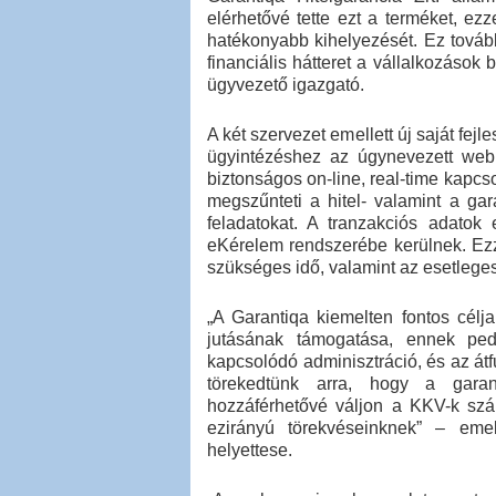
elérhetővé tette ezt a terméket, ez
hatékonyabb kihelyezését. Ez tovább
financiális hátteret a vállalkozáso
ügyvezető igazgató.
A két szervezet emellett új saját fe
ügyintézéshez az úgynevezett web s
biztonságos on-line, real-time kapcso
megszűnteti a hitel- valamint a gar
feladatokat. A tranzakciós adatok
eKérelem rendszerébe kerülnek. Ez
szükséges idő, valamint az esetleges
„A Garantiqa kiemelten fontos célj
jutásának támogatása, ennek ped
kapcsolódó adminisztráció, és az át
törekedtünk arra, hogy a gara
hozzáférhetővé váljon a KKV-k sz
ezirányú törekvéseinknek” – eme
helyettese.