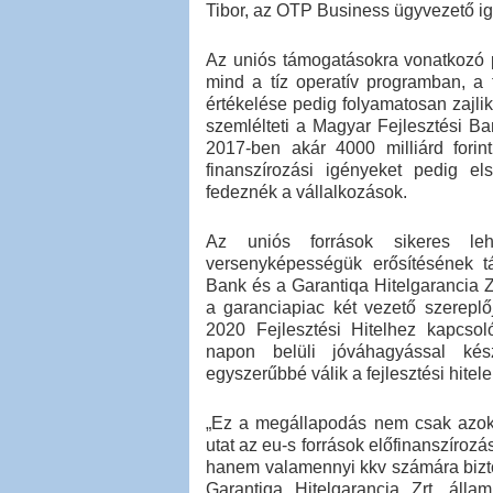
Tibor, az OTP Business ügyvezető ig
Az uniós támogatásokra vonatkozó pá
mind a tíz operatív programban, a 
értékelése pedig folyamatosan zajlik
szemlélteti a Magyar Fejlesztési Ban
2017-ben akár 4000 milliárd forint
finanszírozási igényeket pedig e
fedeznék a vállalkozások.
Az uniós források sikeres leh
versenyképességük erősítésének t
Bank és a Garantiqa Hitelgarancia Zr
a garanciapiac két vezető szerepl
2020 Fejlesztési Hitelhez kapcsol
napon belüli jóváhagyással kés
egyszerűbbé válik a fejlesztési hite
„Ez a megállapodás nem csak azokn
utat az eu-s források előfinanszíroz
hanem valamennyi kkv számára biztos
Garantiqa Hitelgarancia Zrt. állam