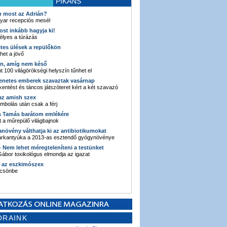
PIKÁNS
an most az Adrián?
yar recepciós mesél
ost inkább hagyja ki!
élyes a túrázás
etes ülések a repülőkön
ehet a jövő
en, amíg nem késő
t 100 világörökségi helyszín tűnhet el
enetes emberek szavaztak vasárnap
entést és táncos játszóteret kért a két szavazó
 az amish szex
ombolás után csak a férj
s Tamás barátom emlékére
 a műrepülő világbajnok
anövény válthatja ki az antibiotikumokat
sarkantyúka a 2013-as esztendő gyógynövénye
 - Nem lehet méregteleníteni a testünket
ábor toxikológus elmondja az igazat
n az eszkimószex
lcsönbe
ORAINK