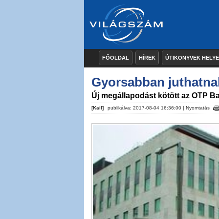
FŐOLDAL
HÍREK
ÚTIKÖNYVEK HELY
Gyorsabban juthatnak
Új megállapodást kötött az OTP B
[Kail]
publikálva: 2017-08-04 16:36:00 |
Nyomtatás