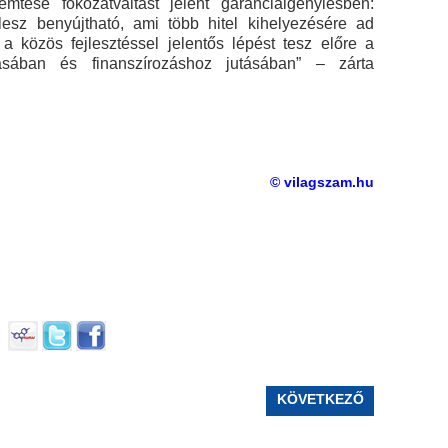
mtése fokozatváltást jelent garanciaigénylésben:
lesz benyújtható, ami több hitel kihelyezésére ad
 a közös fejlesztéssel jelentős lépést tesz előre a
lásában és finanszírozáshoz jutásában” – zárta
© vilagszam.hu
KÖVETKEZŐ