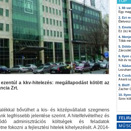
TOP
1. Mi v
Egy mag
2. Ezt m
Életvesz
3. Emel
Ez (is) l
4. Menj
Több min
5. Döbb
Zárcsökk
6. Ilyen
Két év t
7. Náda
Lezuhant
8. Csod
A kerti 
zentúl a kkv-hitelezés: megállapodást kötött az
9. Blöff
ncia Zrt.
Zacher G
10. Ilye
Szex kö
alékkal bővülhet a kis- és középvállalati szegmens
 legfrissebb jelentése szerint. A hitelfelvételhez és
ódó adminisztrációs költségek és feladatok
MŰS
e fokozni a fejlesztési hitelek kihelyezését. A 2014-