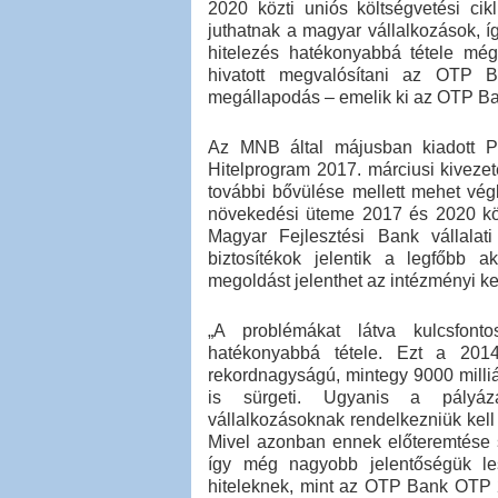
2020 közti uniós költségvetési ci
juthatnak a magyar vállalkozások, íg
hitelezés hatékonyabbá tétele még
hivatott megvalósítani az OTP B
megállapodás – emelik ki az OTP Ba
Az MNB által májusban kiadott Pé
Hitelprogram 2017. márciusi kiveze
további bővülése mellett mehet végb
növekedési üteme 2017 és 2020 köz
Magyar Fejlesztési Bank vállalati
biztosítékok jelentik a legfőbb a
megoldást jelenthet az intézményi k
„A problémákat látva kulcsfont
hatékonyabbá tétele. Ezt a 2014-
rekordnagyságú, mintegy 9000 milliá
is sürgeti. Ugyanis a pályáza
vállalkozásoknak rendelkezniük kell
Mivel azonban ennek előteremtése 
így még nagyobb jelentőségük les
hiteleknek, mint az OTP Bank OTP 