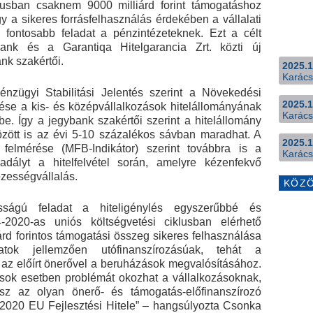
klusban csaknem 9000 milliárd forint támogatáshoz
y a sikeres forrásfelhasználás érdekében a vállalati
 fontosabb feladat a pénzintézeteknek. Ezt a célt
ank és a Garantiqa Hitelgarancia Zrt. közti új
nk szakértői.
2025.1
Karács
nzügyi Stabilitási Jelentés szerint a Növekedési
2025.1
tése a kis- és középvállalkozások hitelállományának
Karács
e. Így a jegybank szakértői szerint a hitelállomány
ött is az évi 5-10 százalékos sávban maradhat. A
2025.1
 felmérése (MFB-Indikátor) szerint továbbra is a
Karács
kadályt a hitelfelvétel során, amelyre kézenfekvő
ezességvállalás.
KÖZ
osságú feladat a hiteligénylés egyszerűbbé és
2020-as uniós költségvetési ciklusban elérhető
rd forintos támogatási összeg sikeres felhasználása
tok jellemzően utófinanszírozásúak, tehát a
 az előírt önerővel a beruházások megvalósításához.
sok esetben problémát okozhat a vállalkozásoknak,
z az olyan önerő- és támogatás-előfinanszírozó
2020 EU Fejlesztési Hitele” – hangsúlyozta Csonka