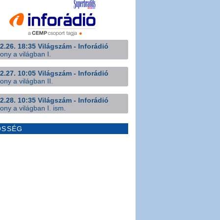
2.26. 18:35 Világszám - Inforádió
ony a világban I.
2.27. 10:05 Világszám - Inforádió
ony a világban II.
2.28. 10:35 Világszám - Inforádió
ony a világban I. ism.
ÖSSÉG