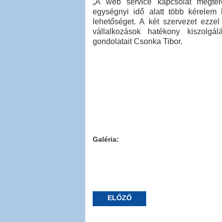
„A web service kapcsolat megtere
egységnyi idő alatt több kérelem 
lehetőséget. A két szervezet ezzel
vállalkozások hatékony kiszolgá
gondolatait Csonka Tibor.
Galéria:
ELŐZŐ