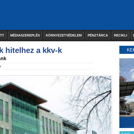
ETT
MÉDIASZEREPLÉS
KÖRNYEZETVÉDELEM
PÉNZTÁRCA
RECIKLI
 hitelhez a kkv-k
KE
ank