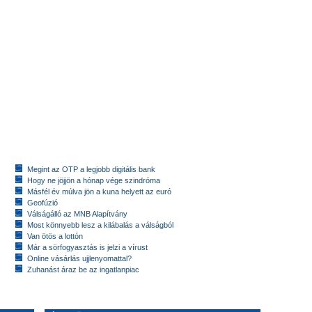
Megint az OTP a legjobb digitális bank
Hogy ne jöjjön a hónap vége szindróma
Másfél év múlva jön a kuna helyett az euró
Geofúzió
Válságálló az MNB Alapítvány
Most könnyebb lesz a kilábalás a válságból
Van ötös a lottón
Már a sörfogyasztás is jelzi a vírust
Online vásárlás ujjlenyomattal?
Zuhanást áraz be az ingatlanpiac