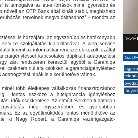
zel is támogatva az eu-s források minél gyorsabb és
 növeli az OTP Bank által kínált stabil, megbízható
k beruházási terveinek megvalósításához” – mondta az
jlesztéssel is hozzájárul az egyszerűbb és hatékonyabb
SZÉ
ervice szolgáltatás kialakításával. A web service
latot teremt az informatikai rendszerek között, ezáltal
anciaigényléssel kapcsolatos duplikált adatrögzítési
SZÓF
 egy zárt rendszeren keresztül egyből a Garantiqa
zel csaknem nullára csökken a garanciaigényléshez
legsik
 adatrögzítési hibák is elkerülhetővé válnak.
telepü
óvoda
a minél több életképes vállalkozás finanszírozáshoz
tányér
ig fontos eszköze a hitelgarancia igényléshez
--
futási idők csökkentése. Az elmúlt években tudatosan
nciavállalás még egyszerűbben és gyorsabban
ámára. Ez az együttműködés fontos mérföldköve az
lte ki Nagy Róbert, a Garantiqa vezérigazgató-