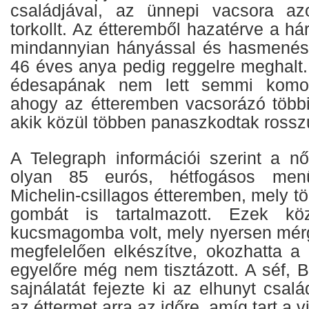
családjával, az ünnepi vacsora az
torkollt. Az étteremből hazatérve a h
mindannyian hányással és hasmenéss
46 éves anya pedig reggelre meghalt.
édesapának nem lett semmi komol
ahogy az étteremben vacsorázó több
akik közül többen panaszkodtak rossz
A Telegraph információi szerint a n
olyan 85 eurós, hétfogásos menü
Michelin-csillagos étteremben, mely tö
gombát is tartalmazott. Ezek k
kucsmagomba volt, mely nyersen mér
megfelelően elkészítve, okozhatta a 
egyelőre még nem tisztázott. A séf, 
sajnálatát fejezte ki az elhunyt csal
az éttermet arra az időre, amíg tart a v