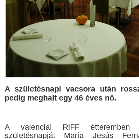
A születésnapi vacsora után rosszu
pedig meghalt egy 46 éves nő.
A valenciai RiFF étteremben ü
születésnapját María Jesús Fer