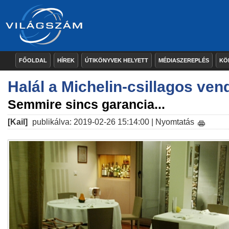
FŐOLDAL
HÍREK
ÚTIKÖNYVEK HELYETT
MÉDIASZEREPLÉS
KÖ
Halál a Michelin-csillagos ve
Semmire sincs garancia...
[Kail]
publikálva: 2019-02-26 15:14:00 |
Nyomtatás