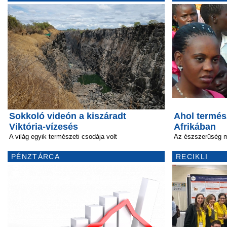
Sokkoló videón a kiszáradt
Ahol termés
Viktória-vízesés
Afrikában
A világ egyik természeti csodája volt
Az észszerűség m
PÉNZTÁRCA
RECIKLI