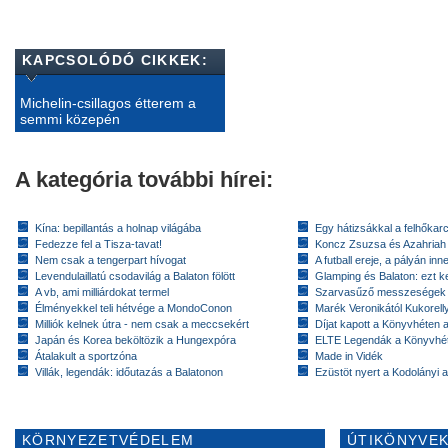
KAPCSOLÓDÓ CIKKEK:
Michelin-csillagos étterem a
semmi közepén
A kategória további hírei:
Kína: bepillantás a holnap világába
Egy hátizsákkal a felhőkarc
Fedezze fel a Tisza-tavat!
Koncz Zsuzsa és Azahriah
Nem csak a tengerpart hívogat
A futball ereje, a pályán inn
Levendulaillatú csodavilág a Balaton fölött
Glamping és Balaton: ezt ke
A vb, ami milliárdokat termel
Szarvasűző messzeségek
Élményekkel teli hétvége a MondoConon
Marék Veronikától Kukorell
Milliók kelnek útra - nem csak a meccsekért
Díjat kapott a Könyvhéten
Japán és Korea beköltözik a Hungexpóra
ELTE Legendák a Könyvhé
Átalakult a sportzóna
Made in Vidék
Villák, legendák: időutazás a Balatonon
Ezüstöt nyert a Kodolányi
KÖRNYEZETVÉDELEM
ÚTIKÖNYVEK