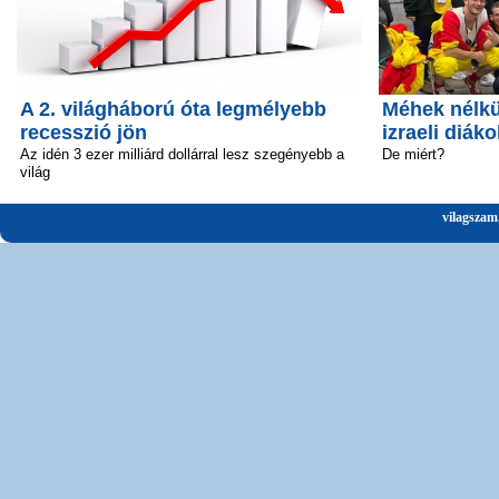
A 2. világháború óta legmélyebb
Méhek nélkü
recesszió jön
izraeli diáko
Az idén 3 ezer milliárd dollárral lesz szegényebb a
De miért?
világ
vilagszam