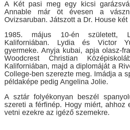
A Két pasi meg egy kicsi garázsvál
Annable már öt évesen a vászno
Ovizsaruban. Játszott a Dr. House ké
1985. május 10-én született, L
Kaliforniában. Lydia és Victor Y
gyermeke. Anyja kubai, apja olasz-fr
Woodcrest Christian Középiskoláb
Kaliforniában, majd a diplomáját a R
College-ben szerezte meg. Imádja a spo
példaképe pedig Angelina Jolie.
A sztár folyékonyan beszél spanyol
szereti a férfinép. Hogy miért, ahhoz 
vetni ezekre az igéző szemekre.