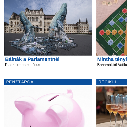
Bálnák a Parlamentnél
Mintha tény
Plasztikmentes július
Bahamáktól Vatik
PÉNZTÁRCA
RECIKLI