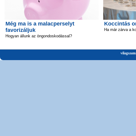
Még ma is a malacperselyt
Koccintás o
favorizáljuk
Ha már zárva a k
Hogyan állunk az öngondoskodással?
vilagszam