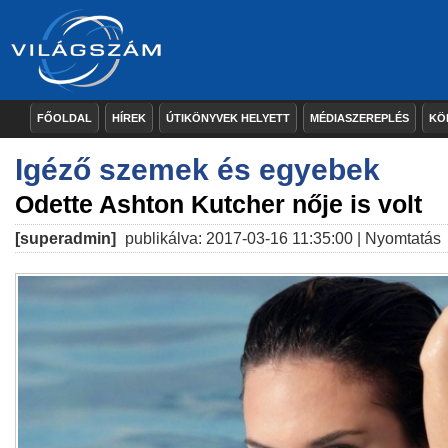
FŐOLDAL
HÍREK
ÚTIKÖNYVEK HELYETT
MÉDIASZEREPLÉS
KÖ
Igéző szemek és egyebek
Odette Ashton Kutcher nője is volt
[superadmin]
publikálva: 2017-03-16 11:35:00 |
Nyomtatás