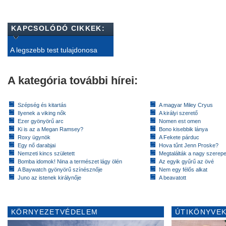
KAPCSOLÓDÓ CIKKEK:
A legszebb test tulajdonosa
A kategória további hírei:
Szépség és kitartás
A magyar Miley Cryus
Ilyenek a viking nők
A királyi szerető
Ezer gyönyörű arc
Nomen est omen
Ki is az a Megan Ramsey?
Bono kisebbik lánya
Roxy ügynök
A Fekete párduc
Egy nő darabjai
Hova tűnt Jenn Proske?
Nemzeti kincs született
Megtalálták a nagy szerep
Bomba idomok! Nina a természet lágy ölén
Az egyik gyűrű az övé
A Baywatch gyönyörű színésznője
Nem egy félős alkat
Juno az istenek királynője
A beavatott
KÖRNYEZETVÉDELEM
ÚTIKÖNYVEK