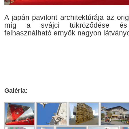
A japán pavilont architektúrája az ori
míg a svájci tükröződése és
felhasználható ernyők nagyon látvány
Galéria: