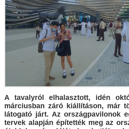
A tavalyról elhalasztott, idén okt
márciusban záró kiállításon, már t
látogató járt. Az országpavilonok 
tervek alapján építették meg az or