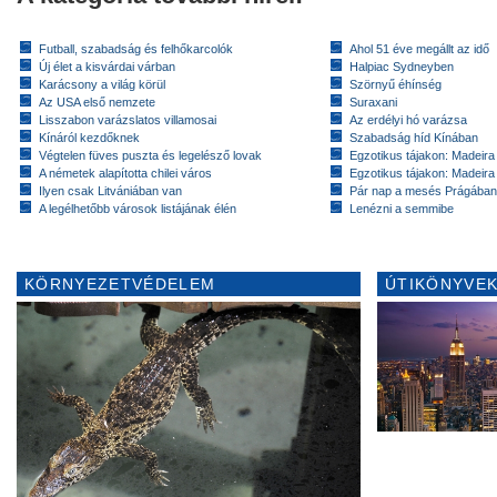
Futball, szabadság és felhőkarcolók
Ahol 51 éve megállt az idő
Új élet a kisvárdai várban
Halpiac Sydneyben
Karácsony a világ körül
Szörnyű éhínség
Az USA első nemzete
Suraxani
Lisszabon varázslatos villamosai
Az erdélyi hó varázsa
Kínáról kezdőknek
Szabadság híd Kínában
Végtelen füves puszta és legelésző lovak
Egzotikus tájakon: Madeira 
A németek alapította chilei város
Egzotikus tájakon: Madeira 
Ilyen csak Litvániában van
Pár nap a mesés Prágában
A legélhetőbb városok listájának élén
Lenézni a semmibe
KÖRNYEZETVÉDELEM
ÚTIKÖNYVEK