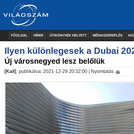
FŐOLDAL
HÍREK
ÚTIKÖNYVEK HELYETT
MÉDIASZEREPLÉS
KÖ
Ilyen különlegesek a Dubai 202
Új városnegyed lesz belőlük
[Kail]
publikálva: 2021-12-29 20:32:00 |
Nyomtatás