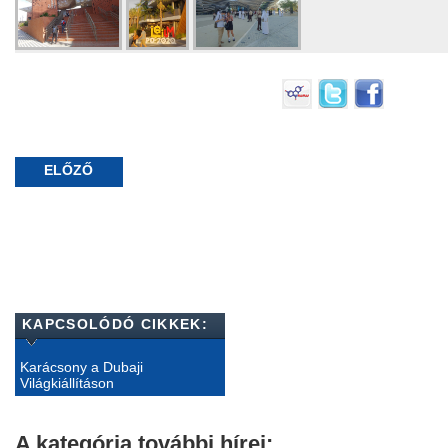
ELŐZŐ
KAPCSOLÓDÓ CIKKEK:
Karácsony a Dubaji
Világkiállításon
A kategória további hírei: