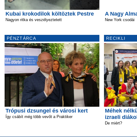
Kubai krokodilok költöztek Pestre
A Nagy Alm
Nagyon ritka és veszélyeztetett
New York csodái
PÉNZTÁRCA
RECIKLI
Trópusi dzsungel és városi kert
Méhek nélkü
izraeli diáko
Így csábít még több vevőt a Praktiker
De miért?