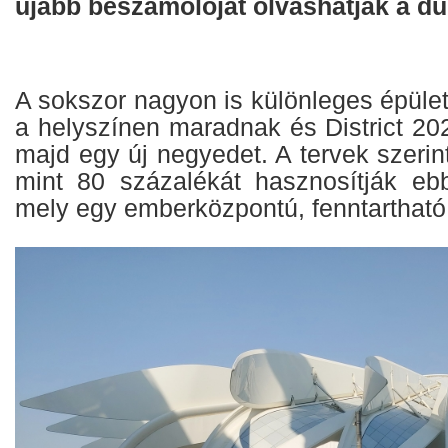
újabb beszámolóját olvashatják a du
A sokszor nagyon is különleges épület
a helyszínen maradnak és District 20
majd egy új negyedet. A tervek szerin
mint 80 százalékát hasznosítják eb
mely egy emberközpontú, fenntartható