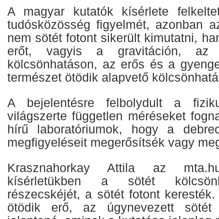
A magyar kutatók kísérlete felkelt
tudósközösség figyelmét, azonban az
nem sötét fotont sikerült kimutatni, h
erőt, vagyis a gravitáción, az 
kölcsönhatáson, az erős és a gyeng
természet ötödik alapvető kölcsönhatá
A bejelentésre felbolydult a fiz
világszerte független méréseket fogn
hírű laboratóriumok, hogy a debr
megfigyeléseit megerősítsék vagy meg
Krasznahorkay Attila az mta.hu
kísérletükben a sötét kölcsönh
részecskéjét, a sötét fotont keresték
ötödik erő, az úgynevezett sötét 