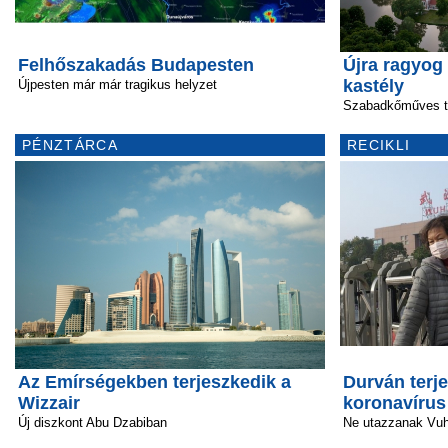
Felhőszakadás Budapesten
Újra ragyog 
kastély
Újpesten már már tragikus helyzet
Szabadkőműves tár
PÉNZTÁRCA
RECIKLI
Az Emírségekben terjeszkedik a
Durván terje
Wizzair
koronavírus
Új diszkont Abu Dzabiban
Ne utazzanak Vu