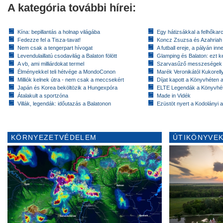
A kategória további hírei:
Kína: bepillantás a holnap világába
Egy hátizsákkal a felhőkarc
Fedezze fel a Tisza-tavat!
Koncz Zsuzsa és Azahriah
Nem csak a tengerpart hívogat
A futball ereje, a pályán inn
Levendulaillatú csodavilág a Balaton fölött
Glamping és Balaton: ezt ke
A vb, ami milliárdokat termel
Szarvasűző messzeségek
Élményekkel teli hétvége a MondoConon
Marék Veronikától Kukorell
Milliók kelnek útra - nem csak a meccsekért
Díjat kapott a Könyvhéten
Japán és Korea beköltözik a Hungexpóra
ELTE Legendák a Könyvhé
Átalakult a sportzóna
Made in Vidék
Villák, legendák: időutazás a Balatonon
Ezüstöt nyert a Kodolányi
KÖRNYEZETVÉDELEM
ÚTIKÖNYVEK