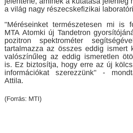
jelentené, aminek a kutatása jelenleg 
a világ nagy részecskefizikai laborató
"Méréseinket természetesen mi is fo
MTA Atomki új Tandetron gyorsítójáná
pozitron spektrométer segítségé
tartalmazza az összes eddig ismert k
valószínűleg az eddig ismeretlen ötö
is. Ez biztosítja, hogy erre az új köl
információkat szerezzünk" - mond
Attila.
(Forrás: MTI)