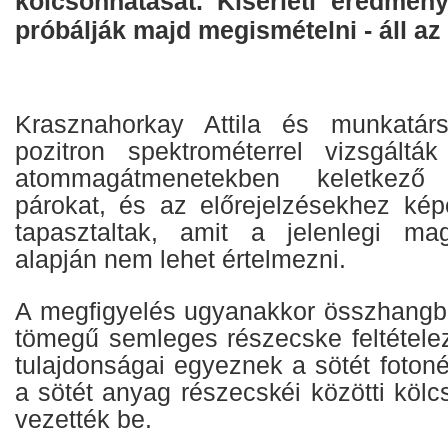
kölcsönhatását. Kísérleti eredmény
próbálják majd megismételni - áll a
Krasznahorkay Attila és munkatárs
pozitron spektrométerrel vizsgáltá
atommagátmenetekben keletkező el
párokat, és az előrejelzésekhez képe
tapasztaltak, amit a jelenlegi mag
alapján nem lehet értelmezni.
A megfigyelés ugyanakkor összhangba
tömegű semleges részecske feltétele
tulajdonságai egyeznek a sötét fotonév
a sötét anyag részecskéi közötti kölc
vezették be.