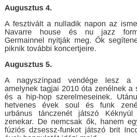
Augusztus 4.
A fesztivált a nulladik napon az isme
Navarre house és nu jazz formá
Germainnel nyitják meg. Ők segíten
piknik további koncertjeire.
Augusztus 5.
A nagyszínpad vendége lesz a M
amelynek tagjai 2010 óta zenélnek a s
és a hip-hop szerelmeseinek. Utánu
hetvenes évek soul és funk zené
urbánus tánczenét játszó Kékny
zenekar. De nemcsak ők, hanem egy 
fúziós dzsessz-funkot játszó brit Inc