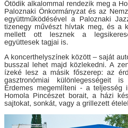
Ötödik alkalommal rendezik meg a Ho
Paloznaki Önkormányzat és az Nemzet
együttműködésével a Paloznaki Jazz
tizenegy művészt hívtak meg, és a ké
mellett ott lesznek a legsikere
együttesek tagjai is.
A koncerthelyszínek között – saját aut
busszal lehet majd közlekedni. A zen
ízeké lesz a másik főszerep: az ér
gasztronómiai különlegességeit is 
Érdemes megemlíteni - a teljesség 
Homola Pincészet borait, a házi kés
sajtokat, sonkát, vagy a grillezett étele