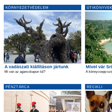
KÖRNYEZETVÉDELEM
ÚTIKÖNYVEK
A vadászati kiállításon jártunk
Mivel vár Sr
Mi van az agancskapun túl?
A könnycsepp-szi
PÉNZTÁRCA
RECIKLI