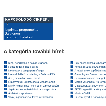
KAPCSOLÓDÓ CIKKEK:
Izgalmas programok a
Balatonon
Jazz, Bor, Balaton!
A kategória további hírei:
Kína: bepillantás a holnap világába
Egy hátizsákkal a felhőkarc
Fedezze fel a Tisza-tavat!
Koncz Zsuzsa és Azahriah
Nem csak a tengerpart hívogat
A futball ereje, a pályán inn
Levendulaillatú csodavilág a Balaton fölött
Glamping és Balaton: ezt ke
A vb, ami milliárdokat termel
Szarvasűző messzeségek
Élményekkel teli hétvége a MondoConon
Marék Veronikától Kukorell
Milliók kelnek útra - nem csak a meccsekért
Díjat kapott a Könyvhéten
Japán és Korea beköltözik a Hungexpóra
ELTE Legendák a Könyvhé
Átalakult a sportzóna
Made in Vidék
Villák, legendák: időutazás a Balatonon
Ezüstöt nyert a Kodolányi