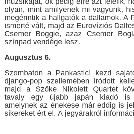
muzsikáját, ők pedig erre azt felelik,
olyan, mint amilyenek mi vagyunk, hi
megérintik a hallgatók a dallamok. A 
ismerté vált, majd az Eurovíziós Dalfes
Csemer Boggie, azaz Csemer Boglá
színpad vendége lesz.
Augusztus 6.
Szombaton a Pankastic! kezd sajáto
django-pop szellemében íródott kell
majd a Szőke Nikolett Quartet köve
tavaly egy újabb japán kiadó is 
amelynek az énekese már eddig is je
sikereket ért el. A jegyárakról informác