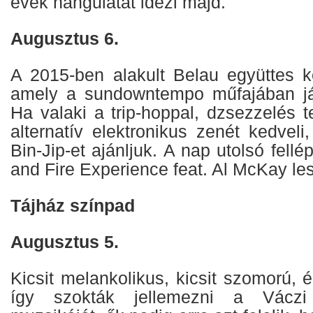
évek hangulatát idézi majd.
Augusztus 6.
A 2015-ben alakult Belau együttes 
amely a sundowntempo műfajában jár
Ha valaki a trip-hoppal, dzsezzelés t
alternatív elektronikus zenét kedvel
Bin-Jip-et ajánljuk. A nap utolsó fell
and Fire Experience feat. Al McKay le
Tájház színpad
Augusztus 5.
Kicsit melankolikus, kicsit szomorú, é
így szokták jellemezni a Váczi