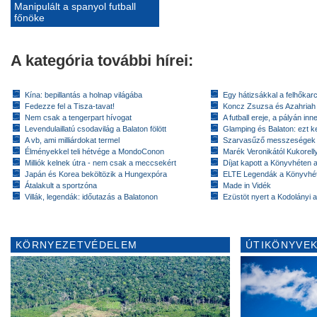
Manipulált a spanyol futball
főnöke
A kategória további hírei:
Kína: bepillantás a holnap világába
Egy hátizsákkal a felhőkarc
Fedezze fel a Tisza-tavat!
Koncz Zsuzsa és Azahriah
Nem csak a tengerpart hívogat
A futball ereje, a pályán inn
Levendulaillatú csodavilág a Balaton fölött
Glamping és Balaton: ezt ke
A vb, ami milliárdokat termel
Szarvasűző messzeségek
Élményekkel teli hétvége a MondoConon
Marék Veronikától Kukorell
Milliók kelnek útra - nem csak a meccsekért
Díjat kapott a Könyvhéten
Japán és Korea beköltözik a Hungexpóra
ELTE Legendák a Könyvhé
Átalakult a sportzóna
Made in Vidék
Villák, legendák: időutazás a Balatonon
Ezüstöt nyert a Kodolányi
KÖRNYEZETVÉDELEM
ÚTIKÖNYVEK