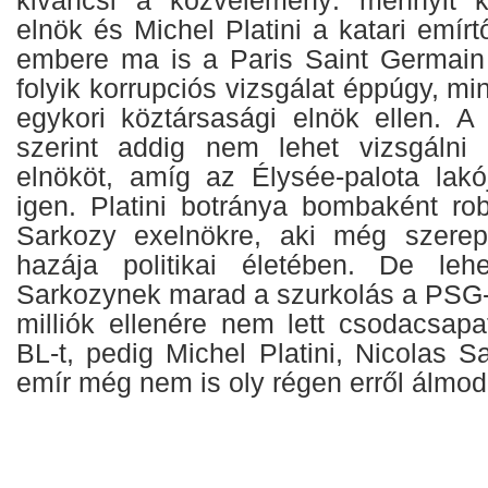
kiváncsi a közvélemény: mennyit k
elnök és Michel Platini a katari emírt
embere ma is a Paris Saint Germain 
folyik korrupciós vizsgálat éppúgy, mi
egykori köztársasági elnök ellen. A 
szerint addig nem lehet vizsgálni 
elnököt, amíg az Élysée-palota lakó
igen. Platini botránya bombaként rob
Sarkozy exelnökre, aki még szerepe
hazája politikai életében. De leh
Sarkozynek marad a szurkolás a PSG-n
milliók ellenére nem lett csodacsap
BL-t, pedig Michel Platini, Nicolas S
emír még nem is oly régen erről álmodo