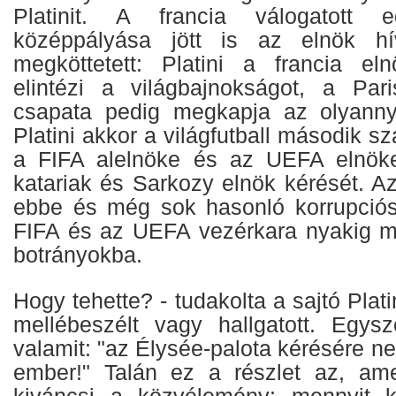
Platinit. A francia válogatott e
középpályása jött is az elnök hí
megköttetett: Platini a francia el
elintézi a világbajnokságot, a Par
csapata pedig megkapja az olyannyir
Platini akkor a világfutball második s
a FIFA alelnöke és az UEFA elnöke.
katariak és Sarkozy elnök kérését. Az
ebbe és még sok hasonló korrupciós
FIFA és az UEFA vezérkara nyakig me
botrányokba.
Hogy tehette? - tudakolta a sajtó Platin
mellébeszélt vagy hallgatott. Egys
valamit: "az Élysée-palota kérésére 
ember!" Talán ez a részlet az, ame