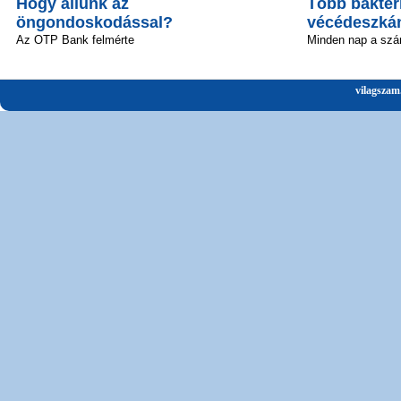
Hogy állunk az
Több baktéri
öngondoskodással?
vécédeszká
Az OTP Bank felmérte
Minden nap a szá
vilagszam