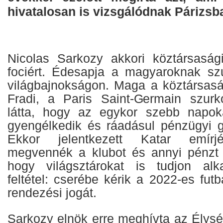
hivatalosan is vizsgálódnak Párizsb
Nicolas Sarkozy akkori köztársasági
fociért. Édesapja a magyaroknak sz
világbajnokságon. Maga a köztársaság
Fradi, a Paris Saint-Germain szurk
látta, hogy az egykor szebb napok
gyengélkedik és ráadásul pénzügyi g
Ekkor jelentkezett Katar emírj
megvennék a klubot és annyi pénzt 
hogy világsztárokat is tudjon alk
feltétel: cserébe kérik a 2022-es futb
rendezési jogát.
Sarkozy elnök erre meghívta az Élysé