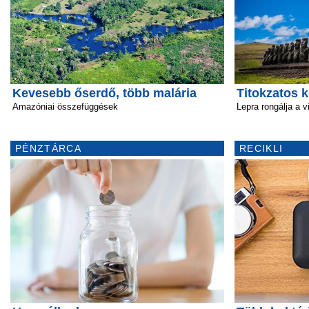
Kevesebb őserdő, több malária
Titokzatos k
Amazóniai összefüggések
Lepra rongálja a v
PÉNZTÁRCA
RECIKLI