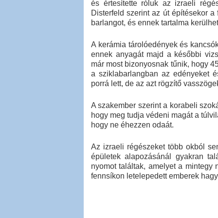
és értesítette róluk az izraeli régé
Disterfeld szerint az út építésekor 
barlangot, és ennek tartalma kerülhet
A kerámia tárolóedények és kancsók 
ennek anyagát majd a későbbi vizs
már most bizonyosnak tűnik, hogy 450
a sziklabarlangban az edényeket és
porrá lett, de az azt rögzítő vasszö
A szakember szerint a korabeli szoká
hogy meg tudja védeni magát a túlvil
hogy ne éhezzen odaát.
Az izraeli régészeket több okból se
épületek alapozásánál gyakran talá
nyomot találtak, amelyet a mintegy 
fennsíkon letelepedett emberek hag