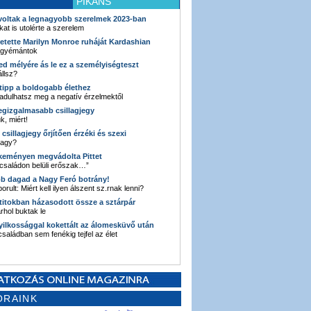
PIKÁNS
 voltak a legnagyobb szerelmek 2023-ban
kat is utolérte a szerelem
retette Marilyn Monroe ruháját Kardashian
 gyémántok
ked mélyére ás le ez a személyiségteszt
llsz?
i tipp a boldogabb élethez
adulhatsz meg a negatív érzelmektől
legizgalmasabb csillagjegy
k, miért!
3 csillagjegy őrjítően érzéki és szexi
vagy?
e keményen megvádolta Pittet
 családon belüli erőszak…”
bb dagad a Nagy Feró botrány!
orult: Miért kell ilyen álszent sz.rnak lenni?
 titokban házasodott össze a sztárpár
hol buktak le
yilkossággal kokettált az álomesküvő után
 családban sem fenékig tejfel az élet
ORAINK