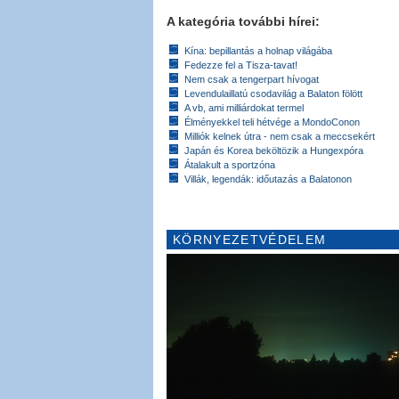
A kategória további hírei:
Kína: bepillantás a holnap világába
Fedezze fel a Tisza-tavat!
Nem csak a tengerpart hívogat
Levendulaillatú csodavilág a Balaton fölött
A vb, ami milliárdokat termel
Élményekkel teli hétvége a MondoConon
Milliók kelnek útra - nem csak a meccsekért
Japán és Korea beköltözik a Hungexpóra
Átalakult a sportzóna
Villák, legendák: időutazás a Balatonon
KÖRNYEZETVÉDELEM