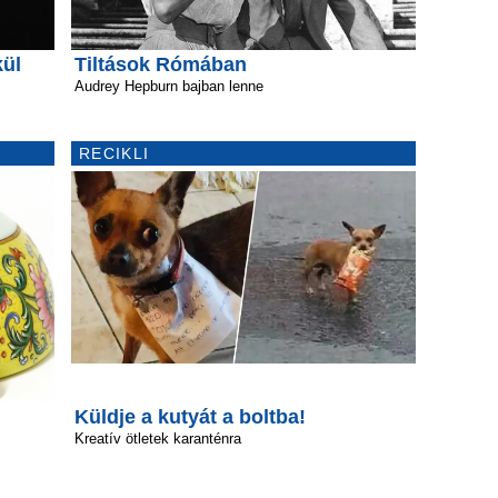
kül
Tiltások Rómában
Audrey Hepburn bajban lenne
RECIKLI
Küldje a kutyát a boltba!
Kreatív ötletek karanténra