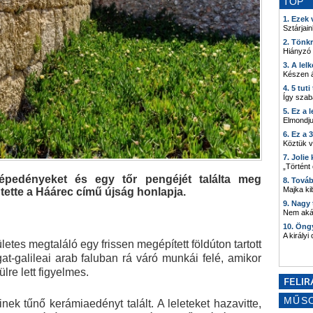
TOP
1. Ezek
Sztárjain
2. Tönk
Hiányzó
3. A lel
Készen á
4. 5 tut
Így szab
5. Ez a 
Elmondju
6. Ez a 
Köztük 
7. Joli
„Történt
épedényeket és egy tőr pengéjét találta meg
8. Tová
Majka kib
entette a Háárec című újság honlapja.
9. Nagy
Nem akár
10. Öng
A királyi
es megtaláló egy frissen megépített földúton tartott
t-galileai arab faluban rá váró munkái felé, amikor
lre lett figyelmes.
MŰS
ek tűnő kerámiaedényt talált. A leleteket hazavitte,