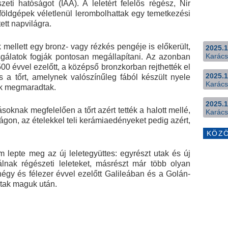
szeti hatóságot (IAA). A leletért felelős régész, Nir
a földgépek véletlenül lerombolhattak egy temetkezési
ett napvilágra.
mellett egy bronz- vagy rézkés pengéje is előkerült,
2025.1
Karács
gálatok fogják pontosan megállapítani. Az azonban
0 évvel ezelőtt, a középső bronzkorban rejthették el
2025.1
 a tőrt, amelynek valószínűleg fából készült nyele
Karács
gek megmaradtak.
2025.1
soknak megfelelően a tőrt azért tették a halott mellé,
Karács
ágon, az ételekkel teli kerámiaedényeket pedig azért,
KÖZ
m lepte meg az új leletegyüttes: egyrészt utak és új
lnak régészeti leleteket, másrészt már több olyan
négy és félezer évvel ezelőtt Galileában és a Golán-
ytak maguk után.