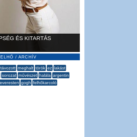
PSÉG ÉS KITARTÁS
ELHŐ / ARCHÍV
távozott
meghalt
török
ez
lakást
sorozat
művészet
halála
argentin
everesten
gogh
felhőkarcoló