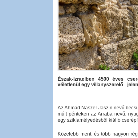
Észak-Izraelben 4500 éves cser
véletlenül egy villanyszerelő - jel
Az Ahmad Naszer Jaszin nevű becsület
múlt pénteken az Arraba nevű, nyuga
egy sziklamélyedésből kiálló cserépfü
Közelebb ment, és több nagyon régin