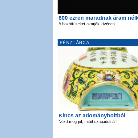
800 ezren maradnak áram nél
A bozóttüzeket akarják kivédeni
PÉNZTÁRCA
Kincs az adományboltból
Nézd meg jól, mitől szabadulnál!