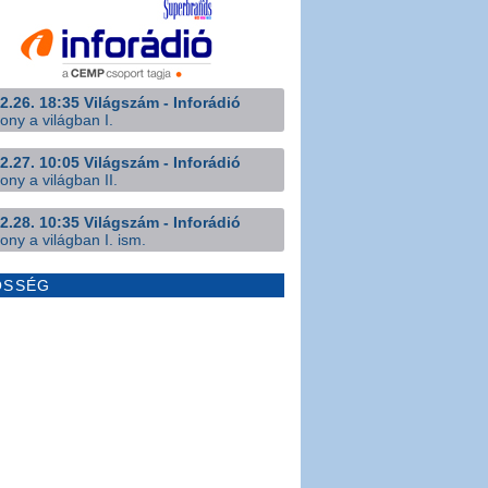
2.26. 18:35 Világszám - Inforádió
ony a világban I.
2.27. 10:05 Világszám - Inforádió
ony a világban II.
2.28. 10:35 Világszám - Inforádió
ony a világban I. ism.
ÖSSÉG