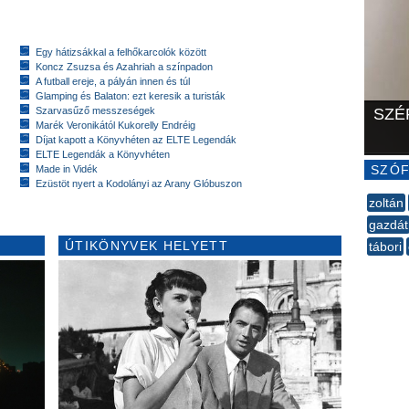
Egy hátizsákkal a felhőkarcolók között
Koncz Zsuzsa és Azahriah a színpadon
A futball ereje, a pályán innen és túl
Glamping és Balaton: ezt keresik a turisták
Szarvasűző messzeségek
SZÉ
Marék Veronikától Kukorelly Endréig
Díjat kapott a Könyvhéten az ELTE Legendák
ELTE Legendák a Könyvhéten
SZÓF
Made in Vidék
Ezüstöt nyert a Kodolányi az Arany Glóbuszon
zoltán
gazdát
ÚTIKÖNYVEK HELYETT
tábori
--