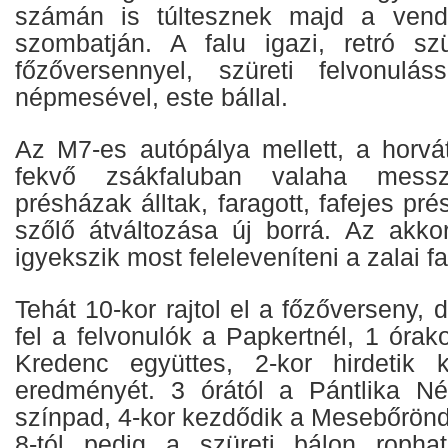
számán is túltesznek majd a vend
szombatján. A falu igazi, retró szür
főzőversennyel, szüreti felvonuláss
népmesével, este bállal.
Az M7-es autópálya mellett, a horvá
fekvő zsákfaluban valaha messz
présházak álltak, faragott, fafejes pr
szőlő átváltozása új borrá. Az akk
igyekszik most feleleveníteni a zalai fa
Tehát 10-kor rajtol el a főzőverseny,
fel a felvonulók a Papkertnél, 1 órak
Kredenc együttes, 2-kor hirdetik 
eredményét. 3 órától a Pántlika Né
színpad, 4-kor kezdődik a Mesebőrönd
8-tól pedig a szüreti bálon ropha