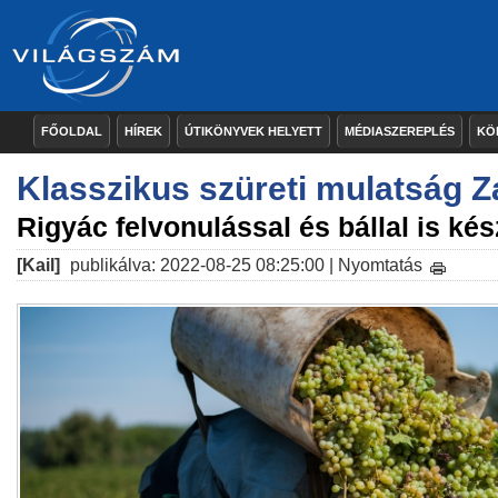
FŐOLDAL
HÍREK
ÚTIKÖNYVEK HELYETT
MÉDIASZEREPLÉS
KÖ
Klasszikus szüreti mulatság Z
Rigyác felvonulással és bállal is kés
[Kail]
publikálva: 2022-08-25 08:25:00 |
Nyomtatás