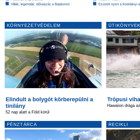
Villák, legendák: időutazás a Balatonon
Ezüstöt nyert a Kodolányi
KÖRNYEZETVÉDELEM
ÚTIKÖNYVEK
Elindult a bolygót körberepülni a
Trópusi vih
tinilány
Hawaiion drága a
52 nap alatt a Föld körül
PÉNZTÁRCA
RECIKLI