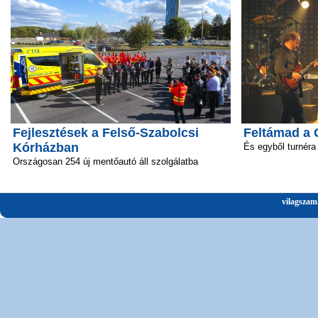
Fejlesztések a Felső-Szabolcsi
Feltámad a 
Kórházban
És egyből turnéra 
Országosan 254 új mentőautó áll szolgálatba
vilagszam