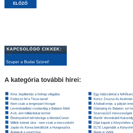
ELŐZŐ
KAPCSOLÓDÓ CIKKEK:
Szuper a Budai Szüret!
A kategória további hírei:
Kína: bepillantás a holnap világába
Egy hátizsákkal a felhőkarc
Fedezze fel a Tisza-tavat!
Koncz Zsuzsa és Azahriah
Nem csak a tengerpart hívogat
A futball ereje, a pályán inn
Levendulaillatú csodavilág a Balaton fölött
Glamping és Balaton: ezt ke
A vb, ami milliárdokat termel
Szarvasűző messzeségek
Élményekkel teli hétvége a MondoConon
Marék Veronikától Kukorell
Milliók kelnek útra - nem csak a meccsekért
Díjat kapott a Könyvhéten
Japán és Korea beköltözik a Hungexpóra
ELTE Legendák a Könyvhé
Átalakult a sportzóna
Made in Vidék