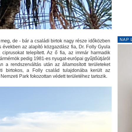
NAP 
 meg, de - bár a családi birtok nagy része időközben
es években az alapító közgazdász fia, Dr. Folly Gyula
ciprusokat telepített. Az ő fia, az immár harmadik
rármérnök pedig 1981-es nyugat-európai gyűjtőútjáról
n a rendszerváltás után az államosított területeket
ti birtokos, a Folly család tulajdonába került az
Nemzeti Park fokozottan védett területéhez tartozik.