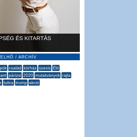
PSÉG ÉS KITARTÁS
ELHŐ / ARCHÍV
rpök
család
kórház
szexis
Élő
kant
párizsi
2020
mutatványok
rajta
e
tutira
trump
akció