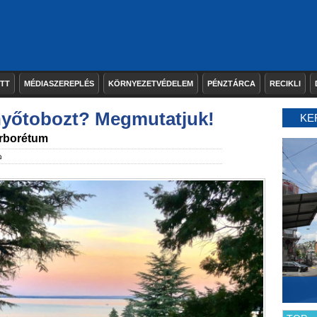
ETT
MÉDIASZEREPLÉS
KÖRNYEZETVÉDELEM
PÉNZTÁRCA
RECIKLI
enyőtobozt? Megmutatjuk!
KE
 Arborétum