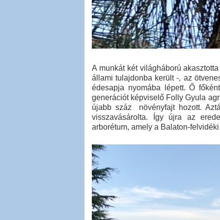
A munkát két világháború akasztotta
állami tulajdonba került -, az ötven
édesapja nyomába lépett. Ő főként 
generációt képviselő Folly Gyula ag
újabb száz növényfajt hozott. Aztá
visszavásárolta. Így újra az erede
arborétum, amely a Balaton-felvidéki 