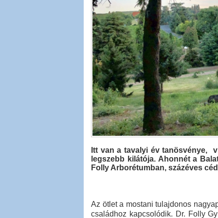
Itt van a tavalyi év tanösvénye, 
legszebb kilátója. Ahonnét a Bala
Folly Arborétumban, százéves cédr
Az ötlet a mostani tulajdonos nagyap
családhoz kapcsolódik. Dr. Folly Gy