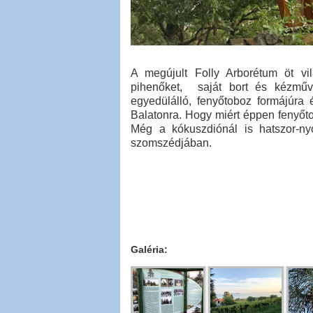
A megújult Folly Arborétum öt vil
pihenőket, saját bort és kézmű
egyedülálló, fenyőtoboz formájúra 
Balatonra. Hogy miért éppen fenyőtob
Még a kókuszdiónál is hatszor-ny
szomszédjában.
Galéria: