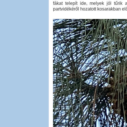
fákat telepít ide, melyek jól tűrik
partvidékéről hozatott kosarakban előn