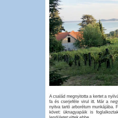
A család megnyitotta a kertet a nyil
fa és cserjeféle virul itt. Már a 
nyitva tartó arborétum munkájába. F
követ: üknagyapáik is foglalkozta
lendületet vittek ebbe.