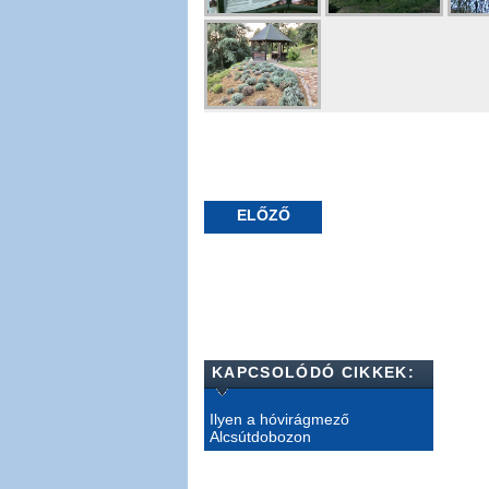
ELŐZŐ
KAPCSOLÓDÓ CIKKEK:
Ilyen a hóvirágmező
Alcsútdobozon