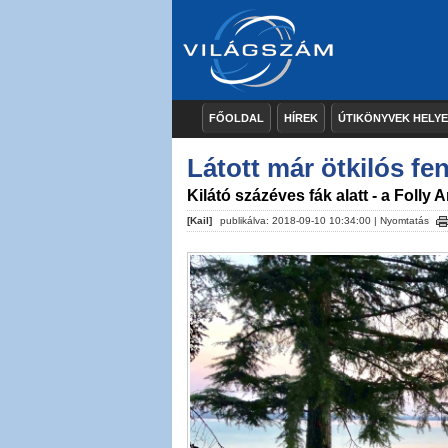
FŐOLDAL
HÍREK
ÚTIKÖNYVEK HELY
Látott már ötkilós f
Kilátó százéves fák alatt - a Folly
[Kail]
publikálva: 2018-09-10 10:34:00 |
Nyomtatás