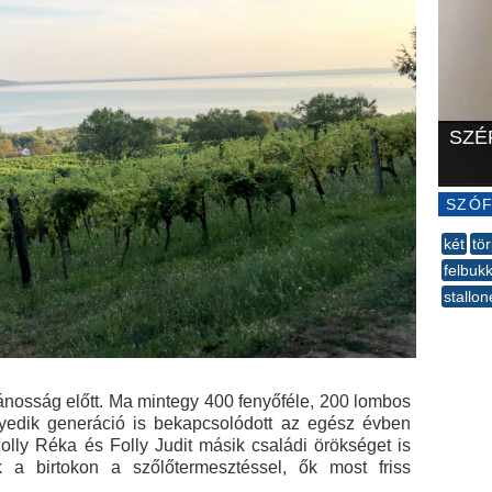
SZÉ
SZÓF
két
tö
felbuk
stallon
--
vánosság előtt. Ma mintegy 400 fenyőféle, 200 lombos
negyedik generáció is bekapcsolódott az egész évben
olly Réka és Folly Judit másik családi örökséget is
k a birtokon a szőlőtermesztéssel, ők most friss