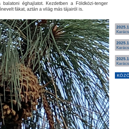
 a balatoni éghajlatot. Kezdetben a Földközi-tenger
evelt fákat, aztán a világ más tájairól is.
2025.1
Karács
2025.1
Karács
2025.1
Karács
KÖZ