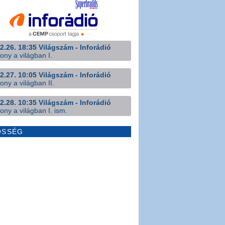
2.26. 18:35 Világszám - Inforádió
ony a világban I.
2.27. 10:05 Világszám - Inforádió
ony a világban II.
2.28. 10:35 Világszám - Inforádió
ony a világban I. ism.
ÖSSÉG