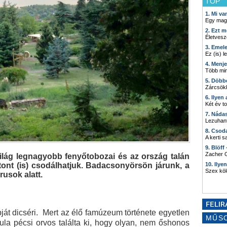
TOP
1. Mi v
Egy mag
2. Ezt m
Életvesz
3. Emel
Ez (is) l
4. Menj
Több min
5. Döbb
Zárcsökk
6. Ilyen
Két év t
7. Náda
Lezuhant
8. Csod
A kerti 
9. Blöff
Zacher G
világ legnagyobb fenyőtobozai és az ország talán
tont (is) csodálhatjuk. Badacsonyörsön járunk, a
10. Ilye
Szex kö
usok alatt.
ját dicséri. Mert az élő famúzeum története egyetlen
MŰS
ula pécsi orvos találta ki, hogy olyan, nem őshonos