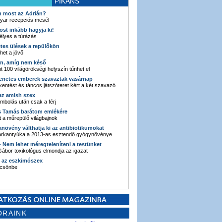
PIKÁNS
an most az Adrián?
yar recepciós mesél
ost inkább hagyja ki!
élyes a túrázás
etes ülések a repülőkön
ehet a jövő
en, amíg nem késő
t 100 világörökségi helyszín tűnhet el
enetes emberek szavaztak vasárnap
entést és táncos játszóteret kért a két szavazó
 az amish szex
ombolás után csak a férj
s Tamás barátom emlékére
 a műrepülő világbajnok
anövény válthatja ki az antibiotikumokat
sarkantyúka a 2013-as esztendő gyógynövénye
 - Nem lehet méregteleníteni a testünket
ábor toxikológus elmondja az igazat
n az eszkimószex
lcsönbe
ORAINK