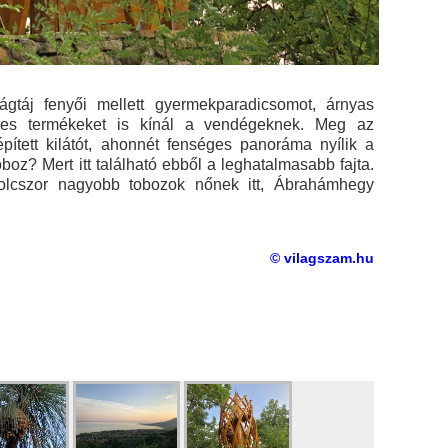
ágtáj fenyői mellett gyermekparadicsomot, árnyas
ves termékeket is kínál a vendégeknek. Meg az
épített kilátót, ahonnét fenséges panoráma nyílik a
oz? Mert itt található ebből a leghatalmasabb fajta.
olcszor nagyobb tobozok nőnek itt, Ábrahámhegy
© vilagszam.hu