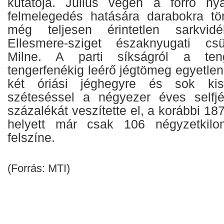
kutatója. Július végén a forró ny
felmelegedés hatására darabokra tö
még teljesen érintetlen sarkvidé
Ellesmere-sziget északnyugati csü
Milne. A parti síkságról a ten
tengerfenékig leérő jégtömeg egyetlen 
két óriási jéghegyre és sok ki
széteséssel a négyezer éves selfjé
százalékát veszítette el, a korábbi 18
helyett már csak 106 négyzetkilo
felszíne.
(Forrás: MTI)