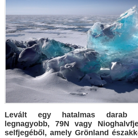
Levált egy hatalmas darab a
legnagyobb, 79N vagy Nioghalvfje
selfjegéből, amely Grönland északke