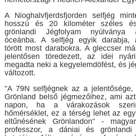
A Nioghalvfjerdsfjorden selfjég min
hosszú és 20 kilométer széles és
grönlandi Jégfolyam nyúlványa a
óceánba. A selfjég egyik darabja, 
törött most darabokra. A gleccser má
jelentősen töredezett, az idei nyá
megadta neki a kegyelemdöfést, és jé
változott.
"A 79N selfjégnek az a jelentősége,
Grönland belső jégmezőihez, ami azt 
napon, ha a várakozások szeri
hőmérséklet, ez a térség lehet az egy
eltűnésének Grönlandon" - magya
professzor, a dániai és grönlandi 