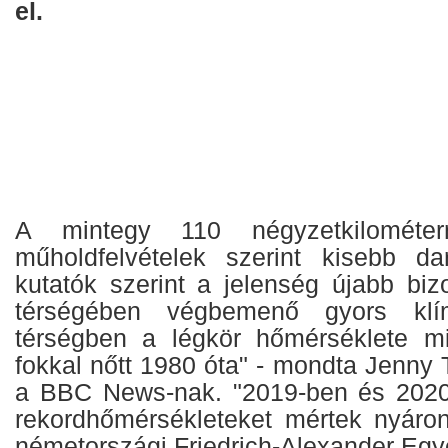
el.
A mintegy 110 négyzetkilométer
műholdfelvételek szerint kisebb da
kutatók szerint a jelenség újabb biz
térségében végbemenő gyors klím
térségben a légkör hőmérséklete mi
fokkal nőtt 1980 óta" - mondta Jenny 
a BBC News-nak. "2019-ben és 2020
rekordhőmérsékleteket mértek nyáron
németországi Friedrich-Alexander Egy