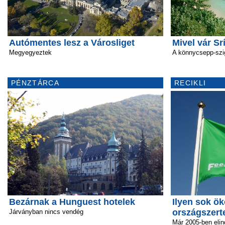
Autómentes lesz a Városliget
Mivel vár Sr
Megyegyeztek
A könnycsepp-szi
PÉNZTÁRCA
RECIKLI
Bezárnak a Hunguest hotelek
Ilyen sok ök
országszert
Járványban nincs vendég
Már 2005-ben elin