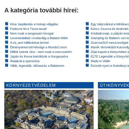
A kategória további hírei:
Kína: bepillantás a holnap világába
Egy hátizsákkal a felhőkarc
Fedezze fel a Tisza-tavat!
Koncz Zsuzsa és Azahriah
Nem csak a tengerpart hívogat
A futball ereje, a pályán inn
Levendulaillatú csodavilág a Balaton fölött
Glamping és Balaton: ezt ke
A vb, ami milliárdokat termel
Szarvasűző messzeségek
Élményekkel teli hétvége a MondoConon
Marék Veronikától Kukorell
Milliók kelnek útra - nem csak a meccsekért
Díjat kapott a Könyvhéten
Japán és Korea beköltözik a Hungexpóra
ELTE Legendák a Könyvhé
Átalakult a sportzóna
Made in Vidék
Villák, legendák: időutazás a Balatonon
Ezüstöt nyert a Kodolányi
KÖRNYEZETVÉDELEM
ÚTIKÖNYVEK