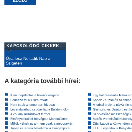
ELŐZŐ
KAPCSOLÓDÓ CIKKEK:
Újra lesz Nulladik Nap a
Szigeten
A kategória további hírei:
Kína: bepillantás a holnap világába
Egy hátizsákkal a felhőkarc
Fedezze fel a Tisza-tavat!
Koncz Zsuzsa és Azahriah
Nem csak a tengerpart hívogat
A futball ereje, a pályán inn
Levendulaillatú csodavilág a Balaton fölött
Glamping és Balaton: ezt ke
A vb, ami milliárdokat termel
Szarvasűző messzeségek
Élményekkel teli hétvége a MondoConon
Marék Veronikától Kukorell
Milliók kelnek útra - nem csak a meccsekért
Díjat kapott a Könyvhéten
Japán és Korea beköltözik a Hungexpóra
ELTE Legendák a Könyvhé