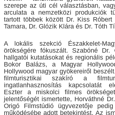
szerepe az úti cél választásban, vag
arculata a nemzetközi produkciók t
tartott többek között Dr. Kiss Róbert
Tamara, Dr. Glózik Klára és Dr. Tóth T
A lokális szekció Északkelet-Mag
örökségére fókuszált. Szabóné Dr.
hallgatói kutatásokat és regionális pé
Bokor Balázs, a Magyar Hollywoo
Hollywood magyar gyökereiről beszél
filmturisztikai szakíró a film
ingatlanhasznosítás kapcsolatát el
Eszter a miskolci filmes örökség
jelentőségét ismertette, Horváthné Dr
Origó Filmstúdió ügyvezetője pedig
működésébe adott betekintést. Az is