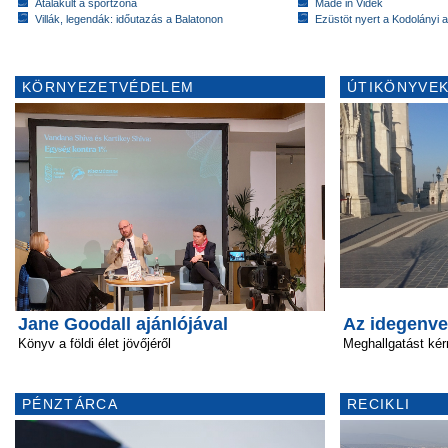
Átalakult a sportzóna
Made in Vidék
Villák, legendák: időutazás a Balatonon
Ezüstöt nyert a Kodolányi
KÖRNYEZETVÉDELEM
ÚTIKÖNYVEK
Jane Goodall ajánlójával
Az idegenve
Könyv a földi élet jövőjéről
Meghallgatást ké
PÉNZTÁRCA
RECIKLI