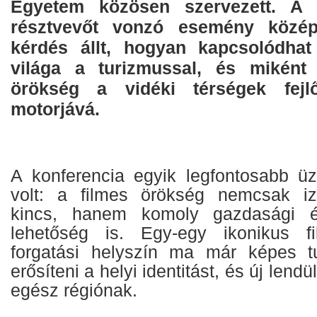
Egyetem közösen szervezett. A 
résztvevőt vonzó esemény közép
kérdés állt, hogyan kapcsolódhat
világa a turizmussal, és miként 
örökség a vidéki térségek fejl
motorjává.
A konferencia egyik legfontosabb ü
volt: a filmes örökség nemcsak izg
kincs, hanem komoly gazdasági é
lehetőség is. Egy-egy ikonikus f
forgatási helyszín ma már képes tu
erősíteni a helyi identitást, és új lend
egész régiónak.