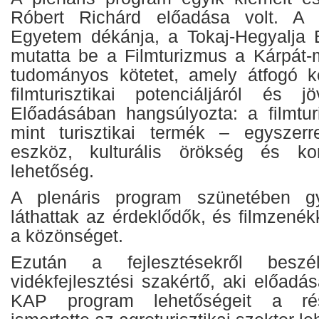
Róbert Richárd előadása volt. A 
Egyetem dékánja, a Tokaj-Hegyalja
mutatta be a Filmturizmus a Kárpát
tudományos kötetet, amely átfogó k
filmturisztikai potenciáljáról és jö
Előadásában hangsúlyozta: a filmtur
mint turisztikai termék – egyszer
eszköz, kulturális örökség és kom
lehetőség.
A plenáris program szünetében gy
láthattak az érdeklődők, és filmzenék
a közönséget.
Ezután a fejlesztésekről besz
vidékfejlesztési szakértő, aki előad
KAP program lehetőségeit a rés