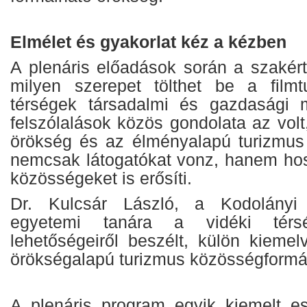
Elmélet és gyakorlat kéz a kézben
A plenáris előadások során a szakért
milyen szerepet tölthet be a filmt
térségek társadalmi és gazdasági 
felszólalások közös gondolata az volt,
örökség és az élményalapú turizmus
nemcsak látogatókat vonz, hanem hos
közösségeket is erősíti.
Dr. Kulcsár László, a Kodolány
egyetemi tanára a vidéki térsé
lehetőségeiről beszélt, külön kiemel
örökségalapú turizmus közösségformál
A plenáris program egyik kiemelt e