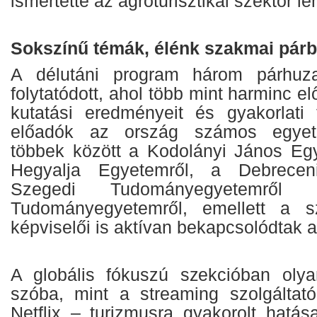
ismertette az agroturisztikai szektor le
Sokszínű témák, élénk szakmai pár
A délutáni program három párhuz
folytatódott, ahol több mint harminc e
kutatási eredményeit és gyakorlati t
előadók az ország számos egyete
többek között a Kodolányi János Egy
Hegyalja Egyetemről, a Debrecen
Szegedi Tudományegyetemrő
Tudományegyetemről, emellett a s
képviselői is aktívan bekapcsolódtak 
A globális fókuszú szekcióban olya
szóba, mint a streaming szolgáltat
Netflix – turizmusra gyakorolt hatás