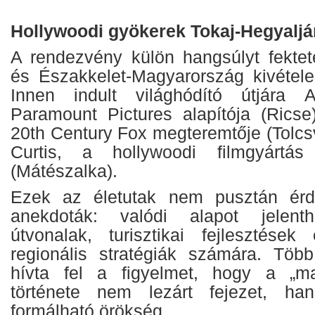
Hollywoodi gyökerek Tokaj-Hegyaljá
A rendezvény külön hangsúlyt fektete
és Északkelet-Magyarország kivételes
Innen indult világhódító útjára 
Paramount Pictures alapítója (Ricse
20th Century Fox megteremtője (Tolcs
Curtis, a hollywoodi filmgyártás
(Mátészalka).
Ezek az életutak nem pusztán érdek
anekdoták: valódi alapot jelenth
útvonalak, turisztikai fejlesztése
regionális stratégiák számára. Töb
hívta fel a figyelmet, hogy a „m
története nem lezárt fejezet, h
formálható örökség.