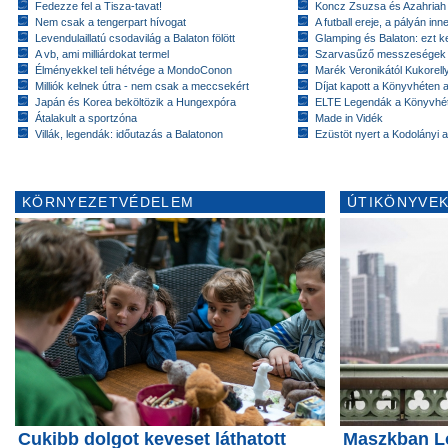
Fedezze fel a Tisza-tavat!
Koncz Zsuzsa és Azahriah
Nem csak a tengerpart hívogat
A futball ereje, a pályán inn
Levendulaillatú csodavilág a Balaton fölött
Glamping és Balaton: ezt ke
A vb, ami milliárdokat termel
Szarvasűző messzeségek
Élményekkel teli hétvége a MondoConon
Marék Veronikától Kukorell
Milliók kelnek útra - nem csak a meccsekért
Díjat kapott a Könyvhéten
Japán és Korea beköltözik a Hungexpóra
ELTE Legendák a Könyvhé
Átalakult a sportzóna
Made in Vidék
Villák, legendák: időutazás a Balatonon
Ezüstöt nyert a Kodolányi
KÖRNYEZETVÉDELEM
ÚTIKÖNYVEK
Cukibb dolgot keveset láthatott
Maszkban L