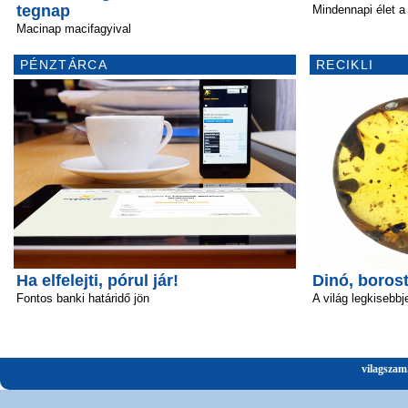
tegnap
Mindennapi élet a 
Macinap macifagyival
PÉNZTÁRCA
RECIKLI
Ha elfelejti, pórul jár!
Dinó, boros
Fontos banki határidő jön
A világ legkisebbj
vilagszam