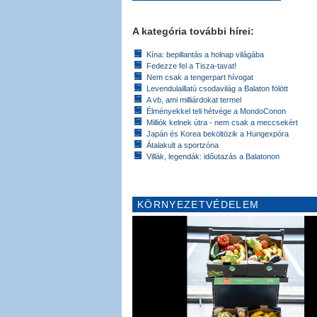
A kategória további hírei:
Kína: bepillantás a holnap világába
Fedezze fel a Tisza-tavat!
Nem csak a tengerpart hívogat
Levendulaillatú csodavilág a Balaton fölött
A vb, ami milliárdokat termel
Élményekkel teli hétvége a MondoConon
Milliók kelnek útra - nem csak a meccsekért
Japán és Korea beköltözik a Hungexpóra
Átalakult a sportzóna
Villák, legendák: időutazás a Balatonon
KÖRNYEZETVÉDELEM