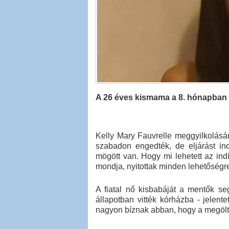
A 26 éves kismama a 8. hónapban v
Kelly Mary Fauvrelle meggyilkolásán
szabadon engedték, de eljárást ind
mögött van. Hogy mi lehetett az ind
mondja, nyitottak minden lehetőségr
A fiatal nő kisbabáját a mentők segí
állapotban vitték kórházba - jelent
nagyon bíznak abban, hogy a megölt n