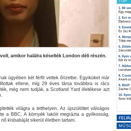
TOP
1. Mi v
Egy mag
2. Ezt m
Életvesz
3. Emel
Ez (is) l
4. Menj
Több min
5. Döbb
Zárcsökk
olt, amikor halálra késelték London déli részén.
6. Ilyen
Két év t
7. Náda
Lezuhant
8. Csod
ak ügyében két férfit vettek őrizetbe. Egyiküket már
A kerti 
ítottak ellene, míg 29 éves társa továbbra is rács
9. Blöff
íték, még nem tudják, a Scotland Yard illetékese azt
Zacher G
e.
10. Ilye
Szex kö
tették világra a tetthelyen. Az újszülöttet válságos
ette a BBC. A környék lakóit megrázta a gyilkosság,
ő kisbabáját sikerül életben tartani.
MŰS