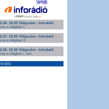
2.26. 18:35 Világszám - Inforádió
ony a világban I.
2.27. 10:05 Világszám - Inforádió
ony a világban II.
2.28. 10:35 Világszám - Inforádió
ony a világban I. ism.
ÖSSÉG