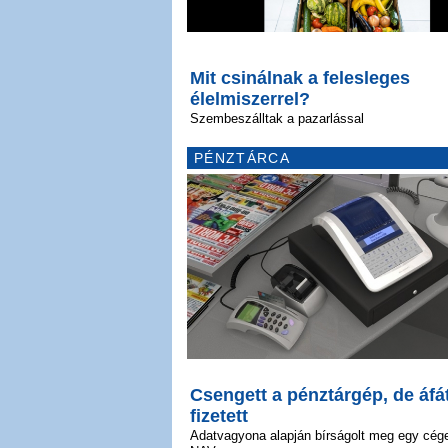
Mit csinálnak a felesleges
élelmiszerrel?
Szembeszálltak a pazarlással
PÉNZTÁRCA
Csengett a pénztárgép, de áf
fizetett
Adatvagyona alapján bírságolt meg egy cége