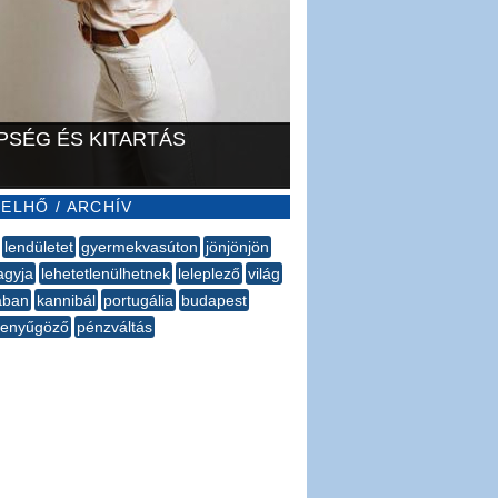
PSÉG ÉS KITARTÁS
ELHŐ / ARCHÍV
lendületet
gyermekvasúton
jönjönjön
agyja
lehetetlenülhetnek
leleplező
világ
ában
kannibál
portugália
budapest
lenyűgöző
pénzváltás