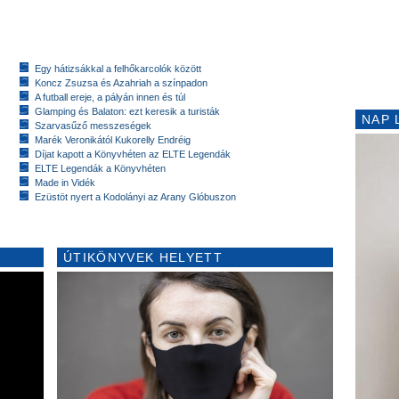
Egy hátizsákkal a felhőkarcolók között
Koncz Zsuzsa és Azahriah a színpadon
A futball ereje, a pályán innen és túl
Glamping és Balaton: ezt keresik a turisták
NAP 
Szarvasűző messzeségek
Marék Veronikától Kukorelly Endréig
Díjat kapott a Könyvhéten az ELTE Legendák
ELTE Legendák a Könyvhéten
Made in Vidék
Ezüstöt nyert a Kodolányi az Arany Glóbuszon
ÚTIKÖNYVEK HELYETT