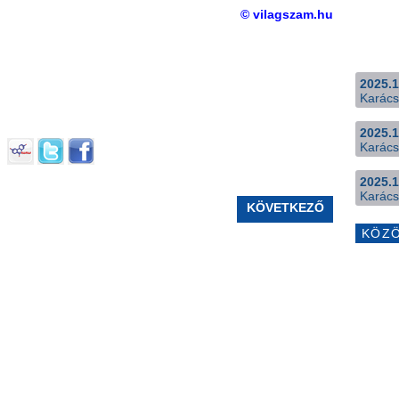
© vilagszam.hu
2025.1
Karács
2025.1
Karács
2025.1
Karács
KÖVETKEZŐ
KÖZ