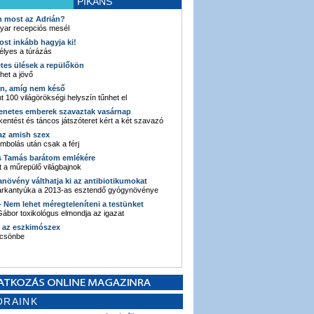
PIKÁNS
an most az Adrián?
yar recepciós mesél
ost inkább hagyja ki!
élyes a túrázás
etes ülések a repülőkön
ehet a jövő
en, amíg nem késő
t 100 világörökségi helyszín tűnhet el
enetes emberek szavaztak vasárnap
entést és táncos játszóteret kért a két szavazó
 az amish szex
ombolás után csak a férj
s Tamás barátom emlékére
 a műrepülő világbajnok
anövény válthatja ki az antibiotikumokat
sarkantyúka a 2013-as esztendő gyógynövénye
 - Nem lehet méregteleníteni a testünket
ábor toxikológus elmondja az igazat
n az eszkimószex
lcsönbe
ORAINK