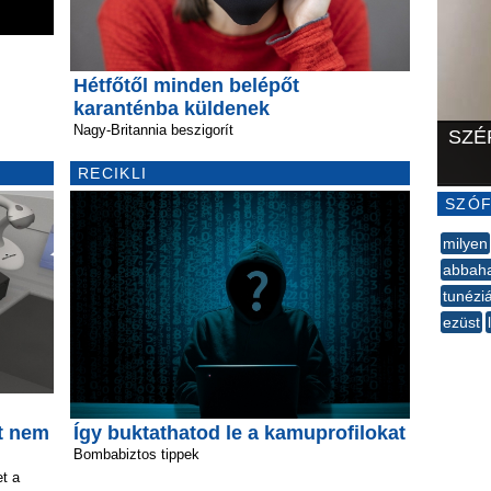
Hétfőtől minden belépőt
karanténba küldenek
Nagy-Britannia beszigorít
SZÉ
RECIKLI
SZÓF
milyen
abbah
tunézi
ezüst
--
át nem
Így buktathatod le a kamuprofilokat
Bombabiztos tippek
t a