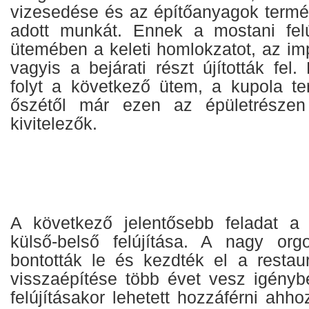
vizesedése és az építőanyagok term
adott munkát. Ennek a mostani felú
ütemében a keleti homlokzatot, az im
vagyis a bejárati részt újították fel.
folyt a következő ütem, a kupola t
őszétől már ezen az épületrészen
kivitelezők.
A következő jelentősebb feladat a 
külső-belső felújítása. A nagy or
bontották le és kezdték el a restau
visszaépítése több évet vesz igényb
felújításakor lehetett hozzáférni ahh