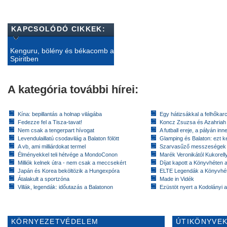
KAPCSOLÓDÓ CIKKEK:
Kenguru, bölény és békacomb a
Spiritben
A kategória további hírei:
Kína: bepillantás a holnap világába
Egy hátizsákkal a felhőkarc
Fedezze fel a Tisza-tavat!
Koncz Zsuzsa és Azahriah
Nem csak a tengerpart hívogat
A futball ereje, a pályán inn
Levendulaillatú csodavilág a Balaton fölött
Glamping és Balaton: ezt ke
A vb, ami milliárdokat termel
Szarvasűző messzeségek
Élményekkel teli hétvége a MondoConon
Marék Veronikától Kukorell
Milliók kelnek útra - nem csak a meccsekért
Díjat kapott a Könyvhéten
Japán és Korea beköltözik a Hungexpóra
ELTE Legendák a Könyvhé
Átalakult a sportzóna
Made in Vidék
Villák, legendák: időutazás a Balatonon
Ezüstöt nyert a Kodolányi
KÖRNYEZETVÉDELEM
ÚTIKÖNYVEK