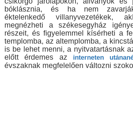
csikorgó járólapokon, állványok és p
bóklásznia, és ha nem zavarjá
éktelenkedő villanyvezetékek, 
megnézheti a székesegyház igényese
részeit, és figyelemmel kísérheti a fe
templomba, az altemplomba, a kincstá
is be lehet menni, a nyitvatartásnak 
előtt érdemes az
interneten utánané
évszaknak megfelelően változni szoko