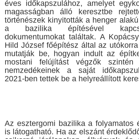
éves időkapszulához, amelyet egyk
magasságban álló keresztbe rejtet
történészek kinyitották a henger alakú
a bazilika építésével kapcs
dokumentumokat találtak. A Kopácsy
Hild József főépítész által az utókorra
mutatják be, hogyan indult az épít
mostani felújítást végzők szinté
nemzedékeinek a saját időkapszul
2021-ben tettek be a helyreállított ker
Az esztergomi bazilika a folyamatos 
is látogatható. Ha az elszánt érdeklő