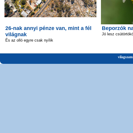
26-nak annyi pénze van, mint a fél
Beporzók n
világnak
Jó lesz csütörtök
És az olló egyre csak nyílik
vilagszam