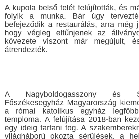
A kupola belső felét felújították, és m
folyik a munka. Bár úgy tervezté
befejeződik a restaurálás, arra még jó
hogy végleg eltűnjenek az állvány
kövezete viszont már megújult, é
átrendezték.
A Nagyboldogasszony és Sz
Főszékesegyház Magyarország kiem
a római katolikus egyház legfőb
temploma. A felújítása 2018-ban kez
egy ideig tartani fog. A szakemberek
világháború okozta sérülések, a he