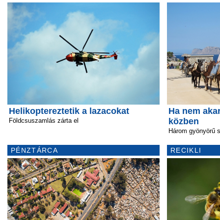
Helikoptereztetik a lazacokat
Ha nem akar 
közben
Földcsuszamlás zárta el
Három gyönyörű szi
PÉNZTÁRCA
RECIKLI