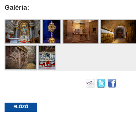
Galéria:
ELŐZŐ