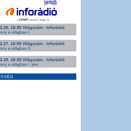
2.26. 18:35 Világszám - Inforádió
ony a világban I.
2.27. 10:05 Világszám - Inforádió
ony a világban II.
2.28. 10:35 Világszám - Inforádió
ony a világban I. ism.
ÖSSÉG