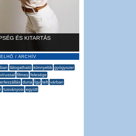
PSÉG ÉS KITARTÁS
ELHŐ / ARCHÍV
sban
látogatható
könnyebb
gyógyszer
vírussal
filmes
felesége
erleszállás
duna
Így
telt
várban
r
tusványosi
együtt