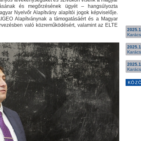
ásának és megőrzésének ügyét – hangsúlyozta
agyar Nyelvőr Alapítvány alapítói jogok képviselője.
AIGEO Alapítványnak a támogatásáért és a Magyar
rvezésben való közreműködésért, valamint az ELTE
2025.1
Karács
2025.1
Karács
2025.1
Karács
KÖZ