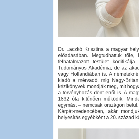
Dr. Laczkó Krisztina a magyar hely
előadásában. Megtudhattuk tőle, 
felhatalmazott testület kodifiká
Tudományos Akadémia, de az akadém
vagy Hollandiában is. A németeknél
kiadó a mérvadó, míg Nagy-Britann
kézikönyvek mondják meg, mit hogyan
a törvényhozás dönt erről is. A mag
1832 óta kitűnően működik. Minde
egymást – nemcsak országon belül, d
Kárpát-medencében, akár mondju
helyesírás egyébként a 20. század kö