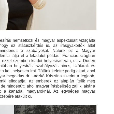
esírás nemzetközi és magyar aspektusait vizsgálta
hogy ez státuszkérdés is, az írásgyakorlók által
lja mindenütt a szabályokat. Nálunk ez a Magyar
ia látja el a feladatot például Franciaországban
 ezzel szemben kiadói helyesírás van, ott a Duden
iában helyesírási szabályozás nincs, szótárak és
 kell helyesen írni. Tőlünk keletre pedig akad, ahol
yar megoldás dr. Laczkó Krisztina szerint a legjobb,
nki elfogadja, az emberek ez alapján ítélik meg
e mindenütt, ahol magyar írásbeliség zajlik, akár a
k a kanadai magyaroknál. Az egységes magyar
zepére alakult ki.