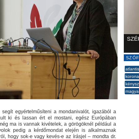
SZÉ
SZÓF
atlanti
korona
kénysz
magya
--
 segít egyértelműsíteni a mondanivalót, igazából a
kult ki és lassan ért el mostani, egész Európában
 még ma is vannak kivételek, a görögöknél például a
yolok pedig a kérdőmondat elején is alkalmaznak
arról, hogy sok-e vagy kevés-e az írásjel – mondta dr.