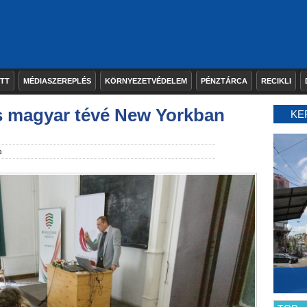
ETT
MÉDIASZEREPLÉS
KÖRNYEZETVÉDELEM
PÉNZTÁRCA
RECIKLI
s magyar tévé New Yorkban
KE