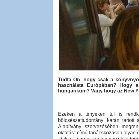
Tudta Ön, hogy csak a könyvnyomta
használata Európában? Hogy a 
hungarikum? Vagy hogy az New Yo
Ezeken a tényeken túl is rendk
bölcsészettudományi karán tartott 
Alapítvány szervezésében megrend
oktatás” című tanácskozáson olyan 
alakjai, magas szinten végzik tudo