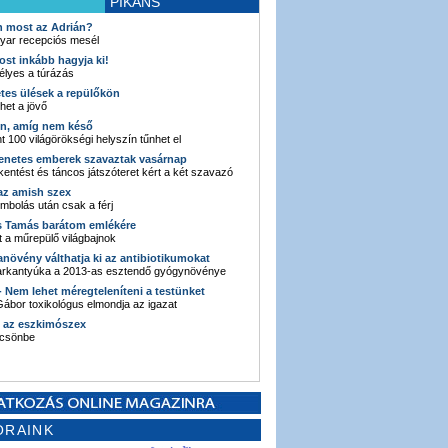
PIKÁNS
an most az Adrián?
yar recepciós mesél
ost inkább hagyja ki!
élyes a túrázás
etes ülések a repülőkön
ehet a jövő
en, amíg nem késő
t 100 világörökségi helyszín tűnhet el
enetes emberek szavaztak vasárnap
entést és táncos játszóteret kért a két szavazó
 az amish szex
ombolás után csak a férj
s Tamás barátom emlékére
 a műrepülő világbajnok
anövény válthatja ki az antibiotikumokat
sarkantyúka a 2013-as esztendő gyógynövénye
 - Nem lehet méregteleníteni a testünket
ábor toxikológus elmondja az igazat
n az eszkimószex
lcsönbe
ORAINK