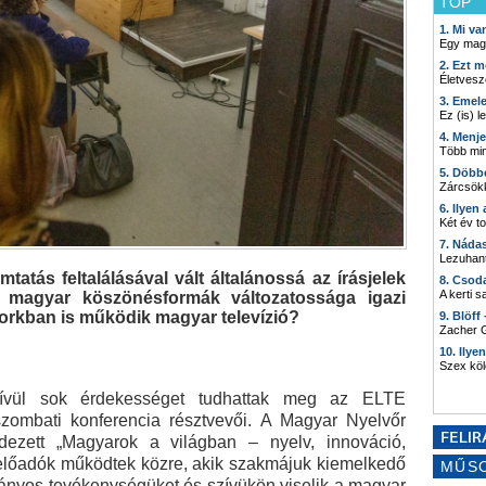
TOP
1. Mi v
Egy mag
2. Ezt m
Életvesz
3. Emel
Ez (is) l
4. Menj
Több min
5. Döbb
Zárcsökk
6. Ilyen
Két év t
7. Náda
Lezuhant
tás feltalálásával vált általánossá az írásjelek
8. Csod
A kerti 
magyar köszönésformák változatossága igazi
rkban is működik magyar televízió?
9. Blöff
Zacher G
10. Ilye
Szex kö
ívül sok érdekességet tudhattak meg az ELTE
szombati konferencia résztvevői. A Magyar Nyelvőr
ezett „Magyarok a világban – nyelv, innováció,
előadók működtek közre, akik szakmájuk kiemelkedő
MŰS
mányos tevékenységüket és szívükön viselik a magyar