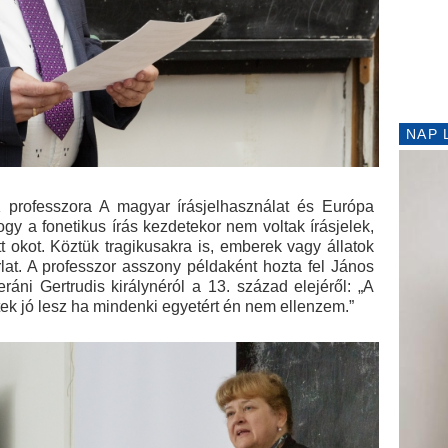
NAP 
 professzora A magyar írásjelhasználat és Európa
ogy a fonetikus írás kezdetekor nem voltak írásjelek,
t okot. Köztük tragikusakra is, emberek vagy állatok
rlat. A professzor asszony példaként hozta fel János
áni Gertrudis királynéról a 13. század elejéről: „A
etek jó lesz ha mindenki egyetért én nem ellenzem.”