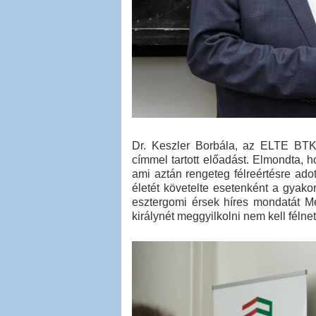
Dr. Keszler Borbála, az ELTE BTK
címmel tartott előadást. Elmondta, h
ami aztán rengeteg félreértésre adot
életét követelte esetenként a gyako
esztergomi érsek híres mondatát Mer
királynét meggyilkolni nem kell féln