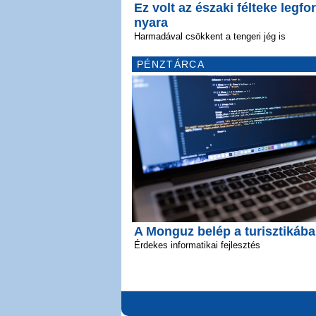
Ez volt az északi félteke legfo
nyara
Harmadával csökkent a tengeri jég is
PÉNZTÁRCA
A Monguz belép a turisztikába
Érdekes informatikai fejlesztés