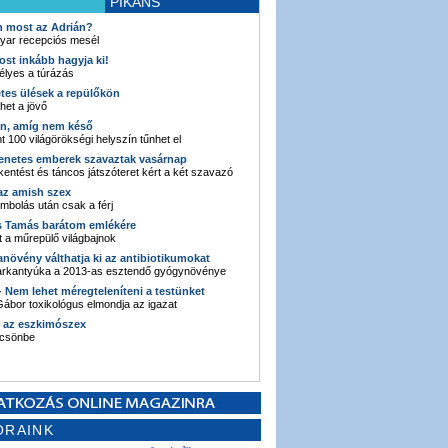
PIKÁNS
an most az Adrián?
yar recepciós mesél
ost inkább hagyja ki!
élyes a túrázás
etes ülések a repülőkön
ehet a jövő
en, amíg nem késő
t 100 világörökségi helyszín tűnhet el
enetes emberek szavaztak vasárnap
entést és táncos játszóteret kért a két szavazó
 az amish szex
ombolás után csak a férj
s Tamás barátom emlékére
 a műrepülő világbajnok
anövény válthatja ki az antibiotikumokat
sarkantyúka a 2013-as esztendő gyógynövénye
 - Nem lehet méregteleníteni a testünket
ábor toxikológus elmondja az igazat
n az eszkimószex
lcsönbe
ORAINK