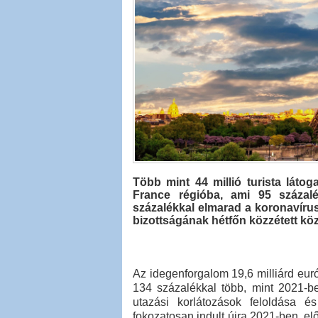
Több mint 44 millió turista látoga
France régióba, ami 95 száza
százalékkal elmarad a koronavírus-já
bizottságának hétfőn közzétett kö
Az idegenforgalom 19,6 milliárd euró
134 százalékkal több, mint 2021-b
utazási korlátozások feloldása é
fokozatosan indult újra 2021-ben, el