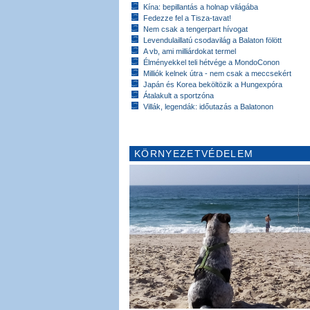
Kína: bepillantás a holnap világába
Fedezze fel a Tisza-tavat!
Nem csak a tengerpart hívogat
Levendulaillatú csodavilág a Balaton fölött
A vb, ami milliárdokat termel
Élményekkel teli hétvége a MondoConon
Milliók kelnek útra - nem csak a meccsekért
Japán és Korea beköltözik a Hungexpóra
Átalakult a sportzóna
Villák, legendák: időutazás a Balatonon
KÖRNYEZETVÉDELEM