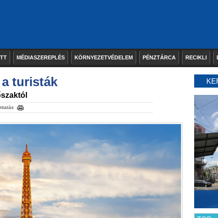
ETT
MÉDIASZEREPLÉS
KÖRNYEZETVÉDELEM
PÉNZTÁRCA
RECIKLI
a turisták
KE
őszaktól
mtatás