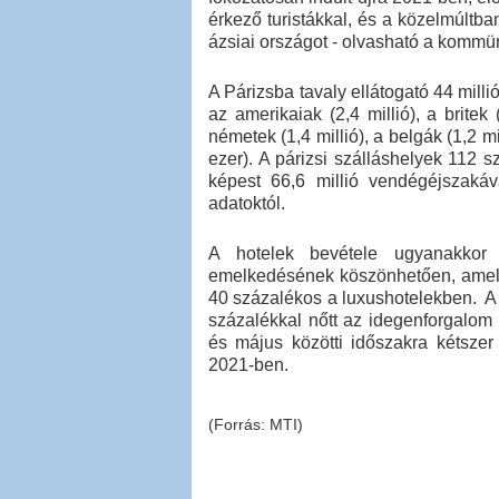
érkező turistákkal, és a közelmúltban
ázsiai országot - olvasható a kommü
A Párizsba tavaly ellátogató 44 millió 
az amerikaiak (2,4 millió), a britek
németek (1,4 millió), a belgák (1,2 m
ezer). A párizsi szálláshelyek 112 
képest 66,6 millió vendégéjszaká
adatoktól.
A hotelek bevétele ugyanakkor 
emelkedésének köszönhetően, amely 
40 százalékos a luxushotelekben. A 
százalékkal nőtt az idegenforgalom 
és május közötti időszakra kétszer a
2021-ben.
(Forrás: MTI)