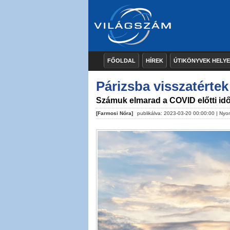
FŐOLDAL
HÍREK
ÚTIKÖNYVEK HELY
Párizsba visszatértek 
Számuk elmarad a COVID előtti id
[Farmosi Nóra]
publikálva: 2023-03-20 00:00:00 |
Nyo