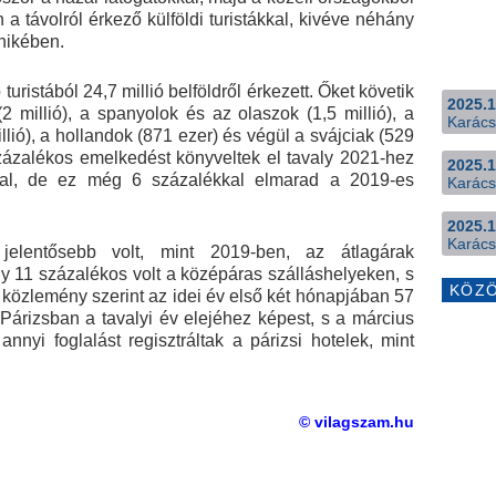
 a távolról érkező külföldi turistákkal, kivéve néhány
nikében.
turistából 24,7 millió belföldről érkezett. Őket követik
2025.1
 (2 millió), a spanyolok és az olaszok (1,5 millió), a
Karács
illió), a hollandok (871 ezer) és végül a svájciak (529
százalékos emelkedést könyveltek el tavaly 2021-hez
2025.1
val, de ez még 6 százalékkal elmarad a 2019-es
Karács
2025.1
Karács
jelentősebb volt, mint 2019-ben, az átlagárak
11 százalékos volt a középáras szálláshelyeken, s
KÖZ
közlemény szerint az idei év első két hónapjában 57
Párizsban a tavalyi év elejéhez képest, s a március
nnyi foglalást regisztráltak a párizsi hotelek, mint
© vilagszam.hu