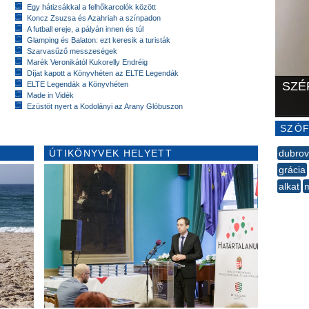
Egy hátizsákkal a felhőkarcolók között
Koncz Zsuzsa és Azahriah a színpadon
A futball ereje, a pályán innen és túl
Glamping és Balaton: ezt keresik a turisták
Szarvasűző messzeségek
Marék Veronikától Kukorelly Endréig
Díjat kapott a Könyvhéten az ELTE Legendák
SZÉ
ELTE Legendák a Könyvhéten
Made in Vidék
Ezüstöt nyert a Kodolányi az Arany Glóbuszon
SZÓF
ÚTIKÖNYVEK HELYETT
dubrov
grácia
alkat
--