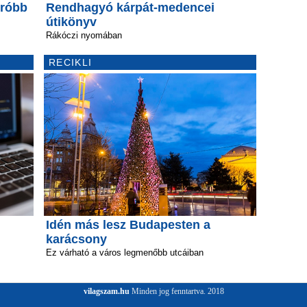
rróbb
Rendhagyó kárpát-medencei
útikönyv
Rákóczi nyomában
RECIKLI
Idén más lesz Budapesten a
karácsony
Ez várható a város legmenőbb utcáiban
vilagszam.hu
Minden jog fenntartva. 2018