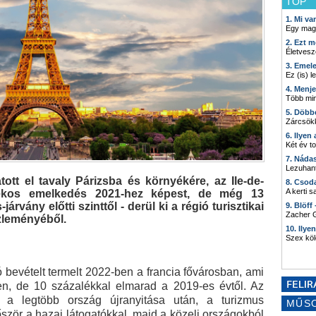
TOP
1. Mi v
Egy mag
2. Ezt m
Életvesz
3. Emel
Ez (is) l
4. Menj
Több min
5. Döbb
Zárcsökk
6. Ilyen
Két év t
7. Náda
Lezuhant
tott el tavaly Párizsba és környékére, az Ile-de-
8. Csod
A kerti 
lékos emelkedés 2021-hez képest, de még 13
rvány előtti szinttől - derül ki a régió turisztikai
9. Blöff
Zacher G
zleményéből.
10. Ilye
Szex kö
 bevételt termelt 2022-ben a francia fővárosban, ami
en, de 10 százalékkal elmarad a 2019-es évtől. Az
s a legtöbb ország újranyitása után, a turizmus
MŰS
őször a hazai látogatókkal, majd a közeli országokból