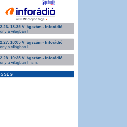
2.26. 18:35 Világszám - Inforádió
ony a világban I.
2.27. 10:05 Világszám - Inforádió
ony a világban II.
2.28. 10:35 Világszám - Inforádió
ony a világban I. ism.
ÖSSÉG