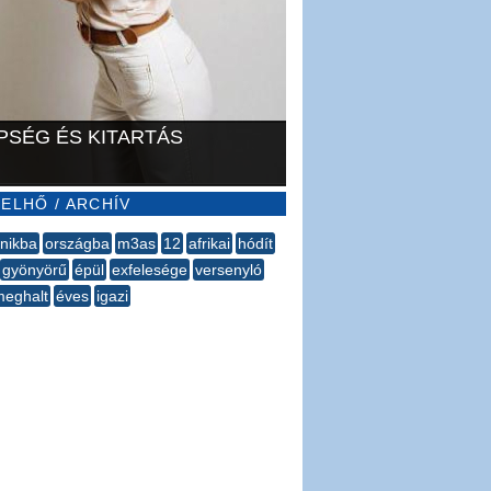
PSÉG ÉS KITARTÁS
ELHŐ / ARCHÍV
nikba
országba
m3as
12
afrikai
hódít
gyönyörű
épül
exfelesége
versenyló
meghalt
éves
igazi