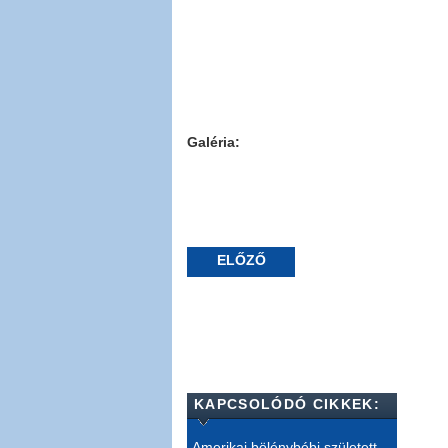
Galéria:
ELŐZŐ
KAPCSOLÓDÓ CIKKEK:
Amerikai bölénybébi született