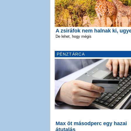
A zsiráfok nem halnak ki, ugy
De lehet, hogy mégis
PÉNZTÁRCA
Max öt másodperc egy hazai
átutalás