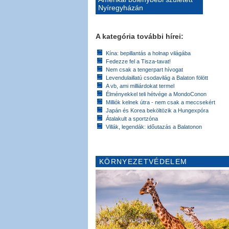
Nyíregyházán
A kategória további hírei:
Kína: bepillantás a holnap világába
Fedezze fel a Tisza-tavat!
Nem csak a tengerpart hívogat
Levendulaillatú csodavilág a Balaton fölött
A vb, ami milliárdokat termel
Élményekkel teli hétvége a MondoConon
Milliók kelnek útra - nem csak a meccsekért
Japán és Korea beköltözik a Hungexpóra
Átalakult a sportzóna
Villák, legendák: időutazás a Balatonon
KÖRNYEZETVÉDELEM