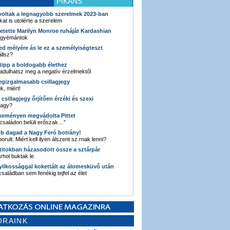
PIKÁNS
 voltak a legnagyobb szerelmek 2023-ban
kat is utolérte a szerelem
retette Marilyn Monroe ruháját Kardashian
 gyémántok
ked mélyére ás le ez a személyiségteszt
llsz?
i tipp a boldogabb élethez
adulhatsz meg a negatív érzelmektől
legizgalmasabb csillagjegy
k, miért!
3 csillagjegy őrjítően érzéki és szexi
vagy?
e keményen megvádolta Pittet
 családon belüli erőszak…”
bb dagad a Nagy Feró botrány!
orult: Miért kell ilyen álszent sz.rnak lenni?
 titokban házasodott össze a sztárpár
hol buktak le
yilkossággal kokettált az álomesküvő után
 családban sem fenékig tejfel az élet
ORAINK