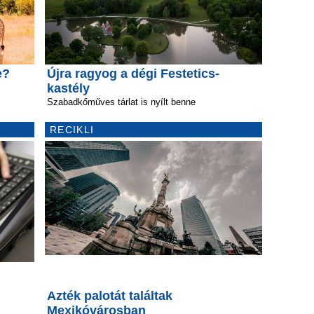
e?
Újra ragyog a dégi Festetics-
kastély
Szabadkőműves tárlat is nyílt benne
RECIKLI
Azték palotát találtak
Mexikóvárosban