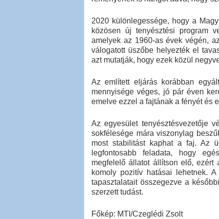
2020 különlegessége, hogy a Magy
közösen új tenyésztési program ve
amelyek az 1960-as évek végén, az 
válogatott üszőbe helyezték el tav
azt mutatják, hogy ezek közül negyven
Az említett eljárás korábban egyá
mennyisége véges, jó pár éven kere
emelve ezzel a fajtának a fényét és e
Az egyesület tenyésztésvezetője v
sokfélesége mára viszonylag beszűk
most stabilitást kaphat a faj. Az 
legfontosabb feladata, hogy egé
megfelelő állatot állítson elő, ezér
komoly pozitív hatásai lehetnek. 
tapasztalatait összegezve a később
szerzett tudást.
Főkép: MTI/Czeglédi Zsolt