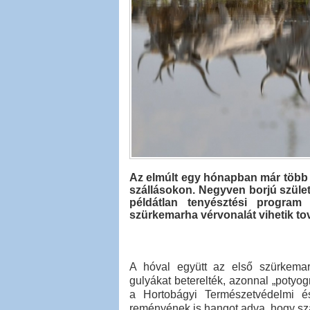
Az elmúlt egy hónapban már több s
szállásokon. Negyven borjú szüle
példátlan tenyésztési progra
szürkemarha vérvonalát vihetik to
A hóval együtt az első szürkema
gulyákat beterelték, azonnal „potyog
a Hortobágyi Természetvédelmi és
reményének is hangot adva, hogy szá