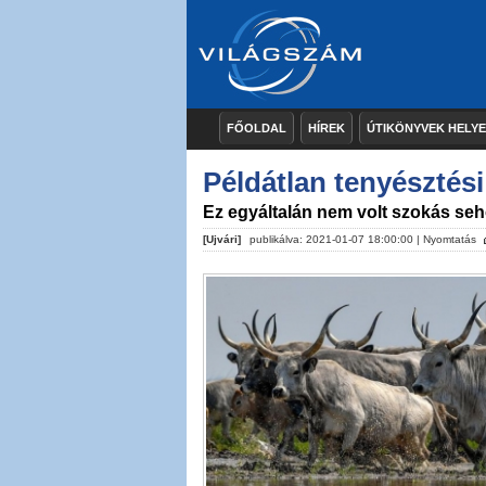
FŐOLDAL
HÍREK
ÚTIKÖNYVEK HELY
Példátlan tenyésztés
Ez egyáltalán nem volt szokás seh
[Ujvári]
publikálva: 2021-01-07 18:00:00 |
Nyomtatás