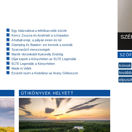
Egy hátizsákkal a felhőkarcolók között
Koncz Zsuzsa és Azahriah a színpadon
SZÉ
A futball ereje, a pályán innen és túl
Glamping és Balaton: ezt keresik a turisták
Szarvasűző messzeségek
Marék Veronikától Kukorelly Endréig
SZÓF
Díjat kapott a Könyvhéten az ELTE Legendák
ELTE Legendák a Könyvhéten
trónok
Made in Vidék
tovább
Ezüstöt nyert a Kodolányi az Arany Glóbuszon
elpuszt
--
ÚTIKÖNYVEK HELYETT