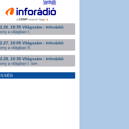
2.26. 18:35 Világszám - Inforádió
ony a világban I.
2.27. 10:05 Világszám - Inforádió
ony a világban II.
2.28. 10:35 Világszám - Inforádió
ony a világban I. ism.
ÖSSÉG