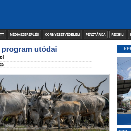
ETT
MÉDIASZEREPLÉS
KÖRNYEZETVÉDELEM
PÉNZTÁRCA
RECIKLI
i program utódai
KE
ol