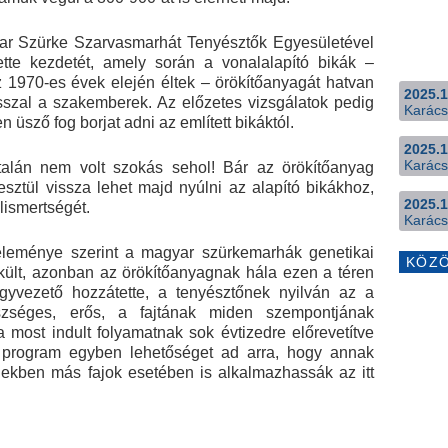
ar Szürke Szarvasmarhát Tenyésztők Egyesületével
tte kezdetét, amely során a vonalalapító bikák –
1970-es évek elején éltek – örökítőanyagát hatvan
2025.1
asszal a szakemberek. Az előzetes vizsgálatok pedig
Karács
 üsző fog borjat adni az említett bikáktól.
2025.1
Karács
ltalán nem volt szokás sehol! Bár az örökítőanyag
sztül vissza lehet majd nyúlni az alapító bikákhoz,
2025.1
lismertségét.
Karács
éleménye szerint a magyar szürkemarhák genetikai
KÖZ
ült, azonban az örökítőanyagnak hála ezen a téren
ügyvezető hozzátette, a tenyésztőnek nyilván az a
szséges, erős, a fajtának miden szempontjának
t a most indult folyamatnak sok évtizedre előrevetítve
A program egyben lehetőséget ad arra, hogy annak
iekben más fajok esetében is alkalmazhassák az itt