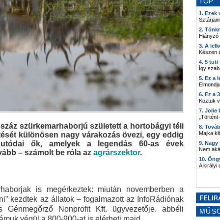
TOP
1. Ezek
Sztárjain
2. Tönk
Hiányzó
3. A lel
Készen á
4. 5 tut
Így szab
5. Ez a 
Elmondju
6. Ez a 
Köztük 
7. Joli
„Történt
záz szürkemarhaborjú született a hortobágyi téli
8. Tová
Majka kib
tését különösen nagy várakozás övezi, egy eddig
m utódai ők, amelyek a legendás 60-as évek
9. Nagy
Nem akár
vább – számolt be róla az
agrárszektor
.
10. Öng
A királyi
rhaborjak is megérkeztek: miután novemberben a
ni” kezdtek az állatok – fogalmazott az InfoRádiónak
 Génmegőrző Nonprofit Kft. ügyvezetője. abbéli
MŰS
muk végül a 800-900-at is elérheti majd.