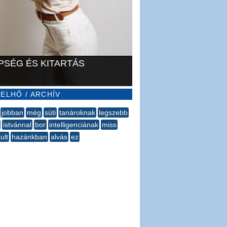
PSÉG ÉS KITARTÁS
ELHŐ / ARCHÍV
jobban
még
süti
tanároknak
legszebb
istvánnal
bor
intelligenciának
miss
ult
hazánkban
alvás
ez