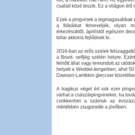
család közé teszik. Ez a világon élő
Ezek a pingvinek a legmagasabbak é
a fiókáikat felneveljék, olyan 
érkezésüktől, áprilistól egészen de
tollai akkorra fejlődnek ki.
2016-ban az erős szelek felszaggatták
a Brunt- selfjég szélén helyre. Ezér
felnőtt állat vagy lemondott az utódo
helyett a Weddel-tengerben, ahol 50 
Dawson-Lambton gleccser közelébe
A tragikus véget ért sok ezer pingvi
várhat a császárpingvinekre, ha tová
csökkenhet a számuk az évszáza
mértékben zsugorodik a jövőben.