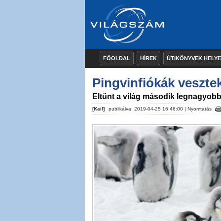
FŐOLDAL
HÍREK
ÚTIKÖNYVEK HELY
Pingvinfiókák veszte
Eltűnt a világ második legnagyobb
[Kail]
publikálva: 2019-04-25 16:46:00 |
Nyomtatás