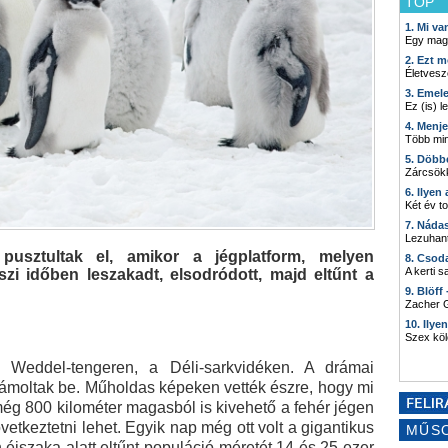
TOP
1. Mi v
Egy mag
2. Ezt m
Életvesz
3. Emel
Ez (is) l
4. Menj
Több min
5. Döbb
Zárcsökk
6. Ilyen
Két év t
7. Náda
Lezuhant
pusztultak el, amikor a jégplatform, melyen
8. Csod
A kerti 
szi időben leszakadt, elsodródott, majd eltűnt a
9. Blöff
Zacher G
10. Ilye
Szex kö
 Weddel-tengeren, a Déli-sarkvidéken. A drámai
számoltak be. Műholdas képeken vették észre, hogy mi
még 800 kilométer magasból is kivehető a fehér jégen
övetkeztetni lehet. Egyik nap még ott volt a gigantikus
MŰS
 éjszaka alatt eltűnt populáció méretét 14 és 25 ezer