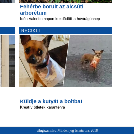
Fehérbe borult az alcsúti
arborétum
Idén Valentin-napon kezdődött a hóvirágünnep
RECIKLI
Küldje a kutyát a boltba!
Kreatív ötletek karanténra
vilagszam.hu
Minden jog fenntartva. 2018