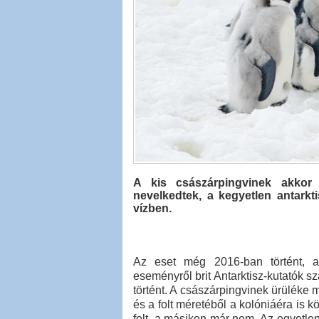
A kis császárpingvinek akkor 
nevelkedtek, a kegyetlen antarkti
vízben.
Az eset még 2016-ban történt, a
eseményről brit Antarktisz-kutatók 
történt. A császárpingvinek ürüléke 
és a folt méretéből a kolóniáéra is k
folt, a másikon már nem. Az egyetlen