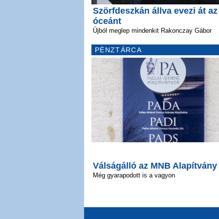
Szörfdeszkán állva evezi át az
óceánt
Újból meglep mindenkit Rakonczay Gábor
PÉNZTÁRCA
Válságálló az MNB Alapítvány
Még gyarapodott is a vagyon