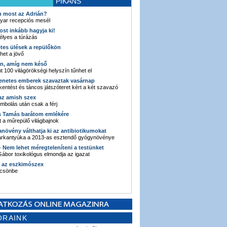
PIKÁNS
an most az Adrián?
yar recepciós mesél
ost inkább hagyja ki!
élyes a túrázás
etes ülések a repülőkön
ehet a jövő
en, amíg nem késő
t 100 világörökségi helyszín tűnhet el
enetes emberek szavaztak vasárnap
entést és táncos játszóteret kért a két szavazó
 az amish szex
ombolás után csak a férj
s Tamás barátom emlékére
 a műrepülő világbajnok
anövény válthatja ki az antibiotikumokat
sarkantyúka a 2013-as esztendő gyógynövénye
 - Nem lehet méregteleníteni a testünket
ábor toxikológus elmondja az igazat
n az eszkimószex
lcsönbe
ORAINK