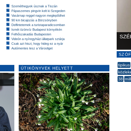
Szeméthegyek úsznak a Tiszán
Pápaszemes pingvin kelt ki Szegeden
Vasárnap reggel nagyon meglepődhet
90 km bicajozás a Börzsönyben
Delfintetemek a turistaparadicsomban
Ismét özönvíz Budapest környékén
Felhőszakadás Budapesten
SZÉ
Videón a nyíregyházi állatpark sztárja
Csak azt hiszi, hogy hideg ez a nyár
Autómentes lesz a Városliget
SZÓF
tipikus
ÚTIKÖNYVEK HELYETT
közlek
38
mil
--