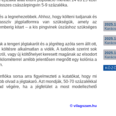
 összes császárpingvin 5-9 százaléka.
s a legnehezebbek. Ahhoz, hogy költeni tudjanak és
masszív jégplatformra van szükségük, amely az
2025.1
cemberig kitart – a kis pingvinek úszáshoz szükséges
Karács
2025.1
Karács
 a tengeri jégtakarót és a jégréteg azóta sem állt ott,
t költésre alkalmatlan a vidék. A tudósok szerint sok
2025.1
król, vagy új költőhelyet keresett magának az elsodort
Karács
kilométerrel arrébb jelentősen megnőtt egy kolónia a
n.
KÖZ
nfióka sorsa arra figyelmezteti a kutatókat, hogy mi
bb olvad a jégtakaró. Azt mondják, 50-70 százalékkal
d végére, ha a jégfelület a most modellezhető
© vilagszam.hu