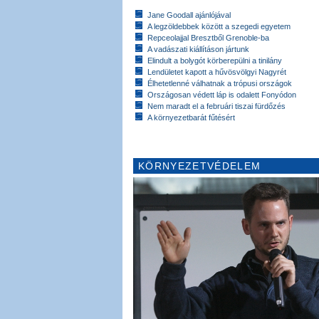
Jane Goodall ajánlójával
A legzöldebbek között a szegedi egyetem
Repceolajjal Bresztből Grenoble-ba
A vadászati kiállításon jártunk
Elindult a bolygót körberepülni a tinilány
Lendületet kapott a hűvösvölgyi Nagyrét
Élhetetlenné válhatnak a trópusi országok
Országosan védett láp is odalett Fonyódon
Nem maradt el a februári tiszai fürdőzés
A környezetbarát fűtésért
KÖRNYEZETVÉDELEM