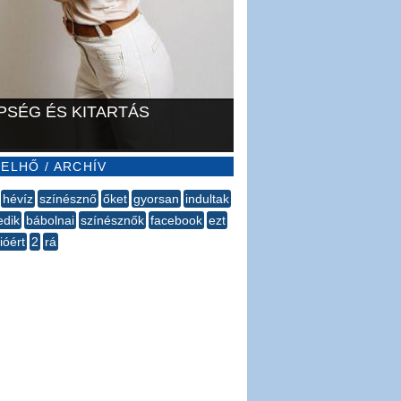
PSÉG ÉS KITARTÁS
ELHŐ / ARCHÍV
hévíz
színésznő
őket
gyorsan
indultak
edik
bábolnai
színésznők
facebook
ezt
lióért
2
rá