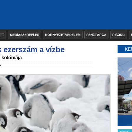
ETT
MÉDIASZEREPLÉS
KÖRNYEZETVÉDELEM
PÉNZTÁRCA
RECIKLI
k ezerszám a vízbe
KE
 kolóniája