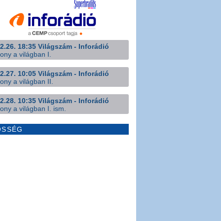
2.26. 18:35 Világszám - Inforádió
ony a világban I.
2.27. 10:05 Világszám - Inforádió
ony a világban II.
2.28. 10:35 Világszám - Inforádió
ony a világban I. ism.
ÖSSÉG