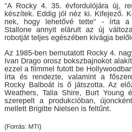
"A Rocky 4. 35. évfordulójára új, re
készítek. Eddig jól néz ki. Kifejező
nek, hogy lehetővé tette" - írta a
Stallone annyit elárult az új változ
robotját teljes egészében kivágja belől
Az 1985-ben bemutatott Rocky 4. nagy 
Ivan Drago orosz bokszbajnokot alakí
ezzel a filmmel futott be Hollywoodban
írta és rendezte, valamint a főszer
Rocky Balboát is ő játszotta. Az elő
Weathers, Talia Shire, Burt Young 
szerepelt a produkcióban, újonckén
mellett Brigitte Nielsen is feltűnt.
(Forrás: MTI)