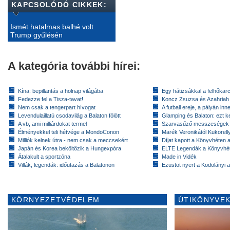
KAPCSOLÓDÓ CIKKEK:
Ismét hatalmas balhé volt
Trump gyűlésén
A kategória további hírei:
Kína: bepillantás a holnap világába
Egy hátizsákkal a felhőkarc
Fedezze fel a Tisza-tavat!
Koncz Zsuzsa és Azahriah
Nem csak a tengerpart hívogat
A futball ereje, a pályán inn
Levendulaillatú csodavilág a Balaton fölött
Glamping és Balaton: ezt ke
A vb, ami milliárdokat termel
Szarvasűző messzeségek
Élményekkel teli hétvége a MondoConon
Marék Veronikától Kukorell
Milliók kelnek útra - nem csak a meccsekért
Díjat kapott a Könyvhéten
Japán és Korea beköltözik a Hungexpóra
ELTE Legendák a Könyvhé
Átalakult a sportzóna
Made in Vidék
Villák, legendák: időutazás a Balatonon
Ezüstöt nyert a Kodolányi
KÖRNYEZETVÉDELEM
ÚTIKÖNYVEK