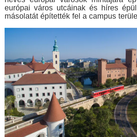
európai város utcáinak és híres épül
másolatát építették fel a campus terüle