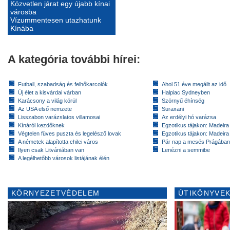
Közvetlen járat egy újabb kínai
városba
Vízummentesen utazhatunk
Kínába
A kategória további hírei:
Futball, szabadság és felhőkarcolók
Ahol 51 éve megállt az idő
Új élet a kisvárdai várban
Halpiac Sydneyben
Karácsony a világ körül
Szörnyű éhínség
Az USA első nemzete
Suraxani
Lisszabon varázslatos villamosai
Az erdélyi hó varázsa
Kínáról kezdőknek
Egzotikus tájakon: Madeira 
Végtelen füves puszta és legelésző lovak
Egzotikus tájakon: Madeira 
A németek alapította chilei város
Pár nap a mesés Prágában
Ilyen csak Litvániában van
Lenézni a semmibe
A legélhetőbb városok listájának élén
KÖRNYEZETVÉDELEM
ÚTIKÖNYVEK