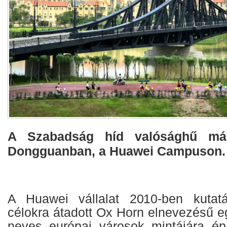
A Szabadság híd valósághű máso
Dongguanban, a Huawei Campuson.
A Huawei vállalat 2010-ben kutatás
célokra átadott Ox Horn elnevezésű 
neves európai városok mintájára épí