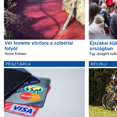
Vér festette vörösre a szibériai
Éjszakai kij
folyót
országban
Horror Keleten
Egy újságból tud
PÉNZTÁRCA
RECIKLI