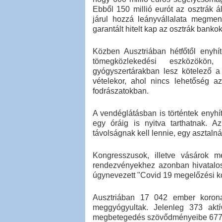
Ebből 150 millió eurót az osztrák ál
járul hozzá leányvállalata megmen
garantált hitelt kap az osztrák bankok
Közben Ausztriában hétfőtől enyhí
tömegközlekedési eszközökö
gyógyszertárakban lesz kötelező a
vételekor, ahol nincs lehetőség a
fodrászatokban.
A vendéglátásban is történtek enyhít
egy óráig is nyitva tarthatnak. A
távolságnak kell lennie, egy asztalná
Kongresszusok, illetve vásárok m
rendezvényekhez azonban hivatalos 
úgynevezett "Covid 19 megelőzési k
Ausztriában 17 042 ember koronav
meggyógyultak. Jelenleg 373 aktí
megbetegedés szövődményeibe 677-e