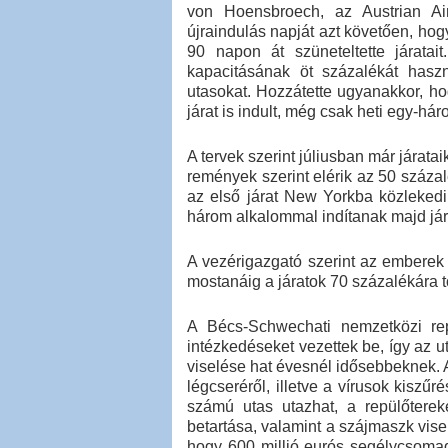
von Hoensbroech, az Austrian Air
újraindulás napját azt követően, hog
90 napon át szüneteltette járatait
kapacitásának öt százalékát haszn
utasokat. Hozzátette ugyanakkor, h
járat is indult, még csak heti egy-h
A tervek szerint júliusban már járata
remények szerint elérik az 50 százalé
az első járat New Yorkba közleked
három alkalommal indítanak majd jár
A vezérigazgató szerint az emberek
mostanáig a járatok 70 százalékára tö
A Bécs-Schwechati nemzetközi rep
intézkedéseket vezettek be, így az 
viselése hat évesnél idősebbeknek.
légcseréről, illetve a vírusok kiszű
számú utas utazhat, a repülőtere
betartása, valamint a szájmaszk vise
hogy 600 millió eurós segélycsomagot