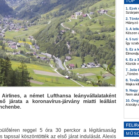
TOP
1. Ezek
Sztárjain
2. Tönk
Hiányzó
3. A lel
Készen á
4. 5 tut
Így szab
5. Ez a 
Elmondju
6. Ez a 
Köztük 
7. Joli
„Történt
8. Tová
Majka kib
9. Nagy
Nem akár
n Airlines, a német Lufthansa leányvállalataként
ő járata a koronavírus-járvány miatti leállást
10. Öng
A királyi
ünchenbe.
ülőtéren reggel 5 óra 30 perckor a légitársaság
MŰS
 tapssal köszöntötték az első járat indulását. Alexis