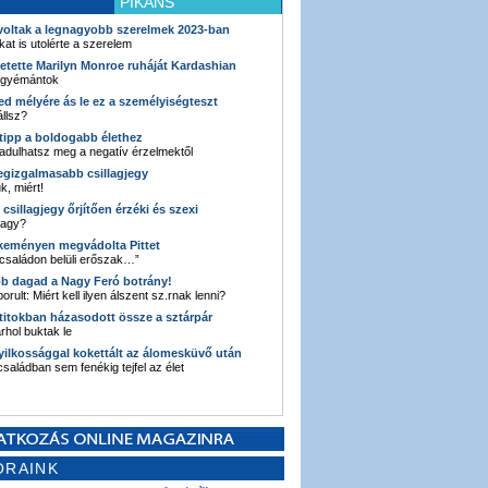
PIKÁNS
 voltak a legnagyobb szerelmek 2023-ban
kat is utolérte a szerelem
retette Marilyn Monroe ruháját Kardashian
 gyémántok
ked mélyére ás le ez a személyiségteszt
llsz?
i tipp a boldogabb élethez
adulhatsz meg a negatív érzelmektől
legizgalmasabb csillagjegy
k, miért!
3 csillagjegy őrjítően érzéki és szexi
vagy?
e keményen megvádolta Pittet
 családon belüli erőszak…”
bb dagad a Nagy Feró botrány!
orult: Miért kell ilyen álszent sz.rnak lenni?
 titokban házasodott össze a sztárpár
hol buktak le
yilkossággal kokettált az álomesküvő után
 családban sem fenékig tejfel az élet
ORAINK