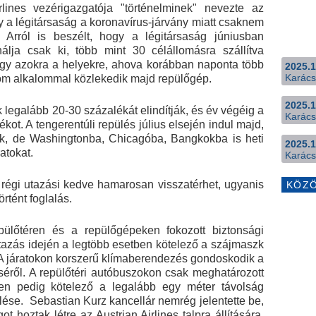
lines vezérigazgatója "történelminek" nevezte az
y a légitársaság a koronavírus-járvány miatt csaknem
. Arról is beszélt, hogy a légitársaság júniusban
álja csak ki, több mint 30 célállomásra szállítva
ogy azokra a helyekre, ahova korábban naponta több
2025.1
Karács
árom alkalommal közlekedik majd repülőgép.
2025.1
ik legalább 20-30 százalékát elindítják, és év végéig a
Karács
kot. A tengerentúli repülés július elsején indul majd,
ik, de Washingtonba, Chicagóba, Bangkokba is heti
2025.1
atokat.
Karács
 régi utazási kedve hamarosan visszatérhet, ugyanis
KÖZ
rtént foglalás.
ülőtéren és a repülőgépeken fokozott biztonsági
utazás idején a legtöbb esetben kötelező a szájmaszk
 A járatokon korszerű klímaberendezés gondoskodik a
réséről. A repülőtéri autóbuszokon csak meghatározott
ken pedig kötelező a legalább egy méter távolság
lése. Sebastian Kurz kancellár nemrég jelentette be,
 hoztak létre az Austrian Airlines talpra állítására.