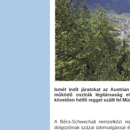
Ismét indít járatokat az Austria
működő osztrák légitársaság els
követően hétfő reggel szállt fel M
A Bécs-Schwechati nemzetközi rep
dolgozóinak százai üdvrivalgással és