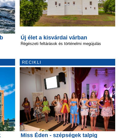
bb
Új élet a kisvárdai várban
Régészeti feltárások és történelmi megújulás
RECIKLI
k
Miss Éden - szépségek talpig