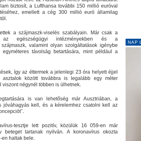
lam biztosít, a Lufthansa további 150 millió euróval
téséhez, emellett a cég 300 millió euró államilag
tól.
tettek a szájmaszk-viselés szabályain. Már csak a
n, az egészségügyi intézményekben és a
NAP 
 szájmaszk, valamint olyan szolgáltatások igénybe
z egyméteres távolság betartására, mint például a
ések, így az éttermek a jelenlegi 23 óra helyett éjjel
z asztalok között továbbra is legalább egy méter
l viszont négynél többen is ülhetnek.
egtartására is van lehetőség már Ausztriában, a
jóváhagyás kell, és a kérelemhez csatolni kell az
oncepciót".
írus-tesztje lett pozitív, közülük 16 059-en már
v beteget tartanak nyilván. A koronavírus okozta
n haltak bele.