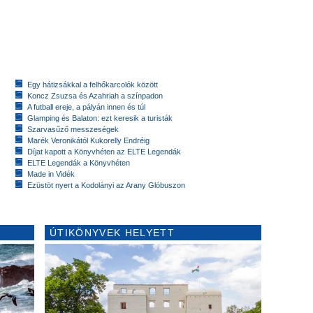
Egy hátizsákkal a felhőkarcolók között
Koncz Zsuzsa és Azahriah a színpadon
A futball ereje, a pályán innen és túl
Glamping és Balaton: ezt keresik a turisták
Szarvasűző messzeségek
Marék Veronikától Kukorelly Endréig
Díjat kapott a Könyvhéten az ELTE Legendák
ELTE Legendák a Könyvhéten
Made in Vidék
Ezüstöt nyert a Kodolányi az Arany Glóbuszon
ÚTIKÖNYVEK HELYETT