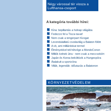
Négy várossal tér vissza a
Lufthansa-csoport
A kategória további hírei:
Kína: bepillantás a holnap világába
Fedezze fel a Tisza-tavat!
Nem csak a tengerpart hívogat
Levendulaillatú csodavilág a Balaton fölött
A vb, ami milliárdokat termel
Élményekkel teli hétvége a MondoConon
Milliók kelnek útra - nem csak a meccsekért
Japán és Korea beköltözik a Hungexpóra
Átalakult a sportzóna
Villák, legendák: időutazás a Balatonon
KÖRNYEZETVÉDELEM