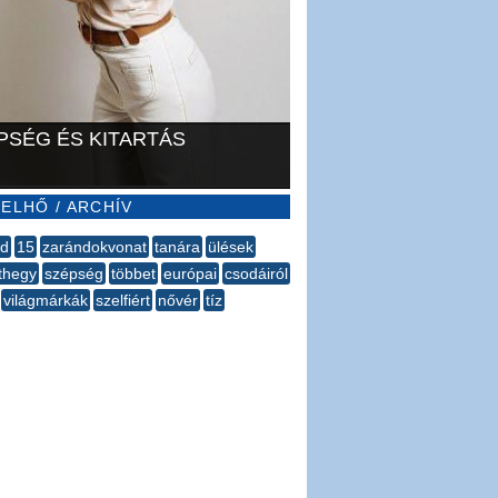
PSÉG ÉS KITARTÁS
ELHŐ / ARCHÍV
ad
15
zarándokvonat
tanára
ülések
thegy
szépség
többet
európai
csodáiról
világmárkák
szelfiért
nővér
tíz