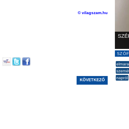
© vilagszam.hu
SZÉ
SZÓF
elmar
szemé
napról
KÖVETKEZŐ
--