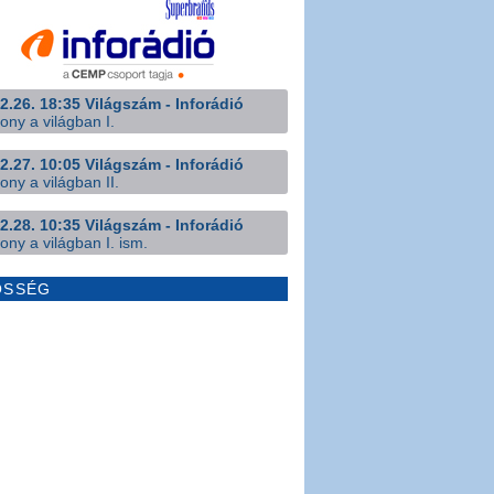
2.26. 18:35 Világszám - Inforádió
ony a világban I.
2.27. 10:05 Világszám - Inforádió
ony a világban II.
2.28. 10:35 Világszám - Inforádió
ony a világban I. ism.
ÖSSÉG