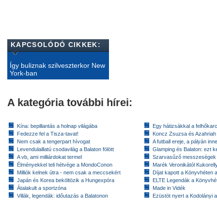
KAPCSOLÓDÓ CIKKEK:
Így buliznak szilveszterkor New
York-ban
A kategória további hírei:
Kína: bepillantás a holnap világába
Egy hátizsákkal a felhőkarc
Fedezze fel a Tisza-tavat!
Koncz Zsuzsa és Azahriah
Nem csak a tengerpart hívogat
A futball ereje, a pályán inn
Levendulaillatú csodavilág a Balaton fölött
Glamping és Balaton: ezt ke
A vb, ami milliárdokat termel
Szarvasűző messzeségek
Élményekkel teli hétvége a MondoConon
Marék Veronikától Kukorell
Milliók kelnek útra - nem csak a meccsekért
Díjat kapott a Könyvhéten
Japán és Korea beköltözik a Hungexpóra
ELTE Legendák a Könyvhé
Átalakult a sportzóna
Made in Vidék
Villák, legendák: időutazás a Balatonon
Ezüstöt nyert a Kodolányi