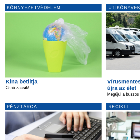
KÖRNYEZETVÉDELEM
ÚTIKÖNYVEK
Kína betiltja
Vírusmentes
újra az élet
Csaó zacsik!
Megújul a buszos
PÉNZTÁRCA
RECIKLI