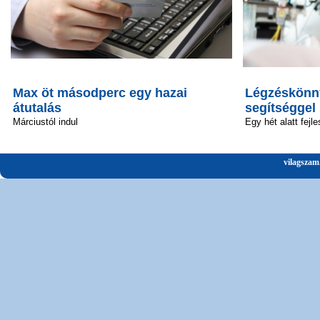
Max öt másodperc egy hazai
Légzéskönny
átutalás
segítséggel
Márciustól indul
Egy hét alatt fejle
vilagszam