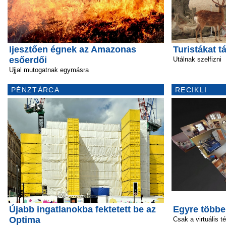
Ijesztően égnek az Amazonas
Turistákat 
esőerdői
Utálnak szelfizni
Ujjal mutogatnak egymásra
PÉNZTÁRCA
RECIKLI
Újabb ingatlanokba fektetett be az
Egyre többe
Optima
Csak a virtuális t