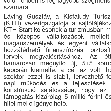
számára.
Láving Gusztáv, a Kisfaludy Turiszt
(KTH) vezérigazgatója a sajtótájékoz
KTH Start kölcsönök a turizmusban mű
és közepes vállalkozások melle
magánszemélyek és egyéni vállalk
hozzáférhető finanszírozást biztos
terveik megvalósításához. Az é
hamarosan megnyíló új, 5+5 kombi
kapcsán kiemelte: a cél az volt, h
szektor ezzel is stabil, tervezhető 
napi működés és a fejlesztések 
konstrukció sajátossága, hogy az 5
támogatás kizárólag 5 millió forint 
hitel mellé igényelhető.