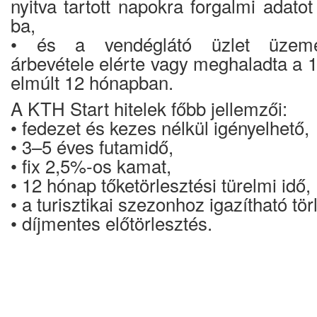
nyitva tartott napokra forgalmi adato
ba,
• és a vendéglátó üzlet üzemel
árbevétele elérte vagy meghaladta a 12
elmúlt 12 hónapban.
A KTH Start hitelek főbb jellemzői:
• fedezet és kezes nélkül igényelhető,
• 3–5 éves futamidő,
• fix 2,5%-os kamat,
• 12 hónap tőketörlesztési türelmi idő,
• a turisztikai szezonhoz igazítható tör
• díjmentes előtörlesztés.