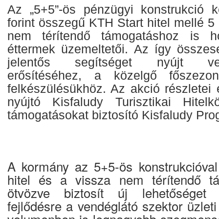
Az „5+5”-ös pénzügyi konstrukció k
forint összegű KTH Start hitel mellé 5 m
nem térítendő támogatáshoz is ho
éttermek üzemeltetői. Az így összese
jelentős segítséget nyújt ver
erősítéséhez, a közelgő főszezon
felkészülésükhöz. Az akció részletei e
nyújtó Kisfaludy Turisztikai Hitelk
támogatásokat biztosító Kisfaludy Pr
A kormány az 5+5-ös konstrukcióva
hitel és a vissza nem térítendő tá
ötvözve biztosít új lehetőséget
fejlődésre a vendéglátó szektor üzleti
volumenben is legnagyobb szegmensé