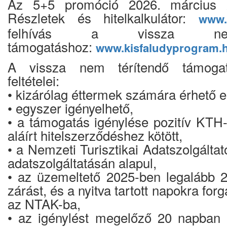
Az 5+5 promóció 2026. március 23
Részletek és hitelkalkulátor:
www.
felhívás a vissza nem
támogatáshoz:
www.kisfaludyprogram.
A vissza nem térítendő támogat
feltételei:
• kizárólag éttermek számára érhető e
• egyszer igényelhető,
• a támogatás igénylése pozitív KTH-
aláírt hitelszerződéshez kötött,
• a Nemzeti Turisztikai Adatszolgált
adatszolgáltatásán alapul,
• az üzemeltető 2025-ben legalább 
zárást, és a nyitva tartott napokra forg
az NTAK-ba,
• az igénylést megelőző 20 napban 