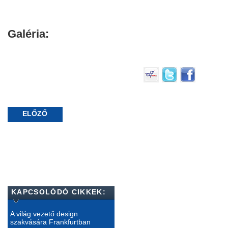
Galéria:
ELŐZŐ
KAPCSOLÓDÓ CIKKEK:
A világ vezető design
szakvására Frankfurtban