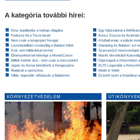
A kategória további hírei:
Kína: bepillantás a holnap világába
Egy hátizsákkal a felhőkarc
Fedezze fel a Tisza-tavat!
Koncz Zsuzsa és Azahriah
Nem csak a tengerpart hívogat
A futball ereje, a pályán inn
Levendulaillatú csodavilág a Balaton fölött
Glamping és Balaton: ezt ke
A vb, ami milliárdokat termel
Szarvasűző messzeségek
Élményekkel teli hétvége a MondoConon
Marék Veronikától Kukorell
Milliók kelnek útra - nem csak a meccsekért
Díjat kapott a Könyvhéten
Japán és Korea beköltözik a Hungexpóra
ELTE Legendák a Könyvhé
Átalakult a sportzóna
Made in Vidék
Villák, legendák: időutazás a Balatonon
Ezüstöt nyert a Kodolányi
KÖRNYEZETVÉDELEM
ÚTIKÖNYVEK