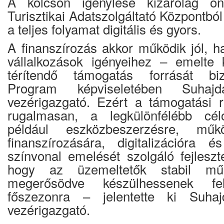
A kölcsön igénylése kizárólag on
Turisztikai Adatszolgáltató Központból
a teljes folyamat digitális és gyors.
A finanszírozás akkor működik jól, h
vállalkozások igényeihez ‒ emelte
térítendő támogatás forrását biz
Program képviseletében Suhajd
vezérigazgató. Ezért a támogatási 
rugalmasan, a legkülönfélébb célok
például eszközbeszerzésre, műkö
finanszírozására, digitalizációra é
színvonal emelését szolgáló fejleszt
hogy az üzemeltetők stabil műkö
megerősödve készülhessenek f
főszezonra – jelentette ki Suhaj
vezérigazgató.