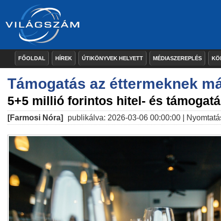
FŐOLDAL
HÍREK
ÚTIKÖNYVEK HELYETT
MÉDIASZEREPLÉS
KÖ
Támogatás az éttermeknek má
5+5 millió forintos hitel- és támogat
[Farmosi Nóra]
publikálva: 2026-03-06 00:00:00 |
Nyomtatá