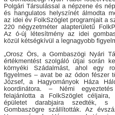
Polgári Társulással a népzene és nép
és hangulatos helyszínét álmodta 
az idei év FolkSzöglet programjait a 
220 négyzetméter alapterületű FolkP
Az ó-új létesítmény az idei gombas
közül kétségkívül a legnagyobb figyelm
„Orosz Örs, a Gombaszögi Nyári Táb
értékmentést szolgáló útjai során ke
környéki Szádalmást, ahol egy ro
figyelmes – avat be az ódon fészer t
József, a Hagyományok Háza Háló
koordinátora. – Némi egyezteté
felajánlotta a FolkSzöglet céljaira
épületet darabjaira szedték, s 
Gombaszögre szállították. Az évsz