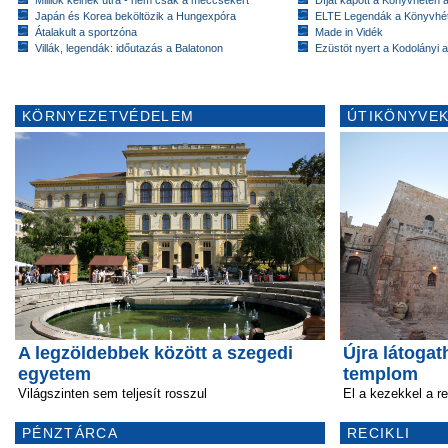
Japán és Korea beköltözik a Hungexpóra
ELTE Legendák a Könyvhé
Átalakult a sportzóna
Made in Vidék
Villák, legendák: időutazás a Balatonon
Ezüstöt nyert a Kodolányi
KÖRNYEZETVÉDELEM
ÚTIKÖNYVEK
A legzöldebbek között a szegedi
Újra látogat
egyetem
templom
Világszinten sem teljesít rosszul
El a kezekkel a re
PÉNZTÁRCA
RECIKLI