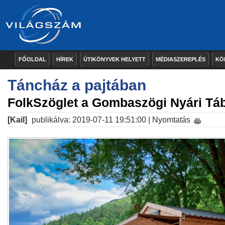
FŐOLDAL
HÍREK
ÚTIKÖNYVEK HELYETT
MÉDIASZEREPLÉS
KÖ
Táncház a pajtában
FolkSzöglet a Gombaszögi Nyári Tá
[Kail]
publikálva: 2019-07-11 19:51:00 |
Nyomtatás