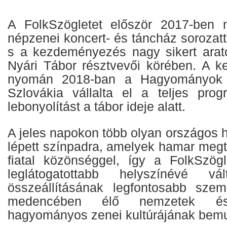
A FolkSzögletet először 2017-ben n
népzenei koncert- és táncház sorozat
s a kezdeményezés nagy sikert arat
Nyári Tábor résztvevői körében. A k
nyomán 2018-ban a Hagyományok 
Szlovákia vállalta el a teljes pro
lebonyolítást a tábor ideje alatt.
A jeles napokon több olyan országos h
lépett színpadra, amelyek hamar megt
fiatal közönséggel, így a FolkSzög
leglátogatottabb helyszínévé v
összeállításának legfontosabb szem
medencében élő nemzetek és
hagyományos zenei kultúrájának bemut