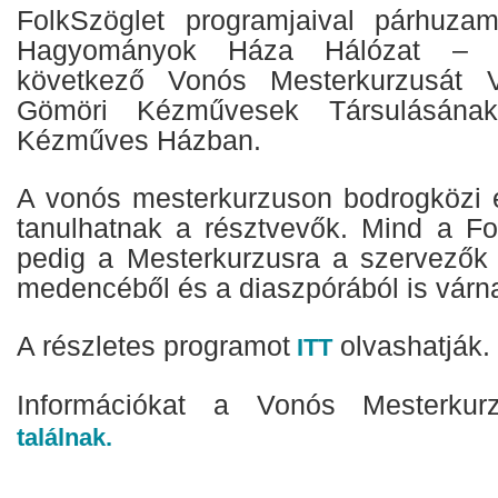
FolkSzöglet programjaival párhuza
Hagyományok Háza Hálózat – S
következő Vonós Mesterkurzusát V
Gömöri Kézművesek Társulásának
Kézműves Házban.
A vonós mesterkurzuson bodrogközi 
tanulhatnak a résztvevők. Mind a Fo
pedig a Mesterkurzusra a szervezők
medencéből és a diaszpórából is várn
A részletes programot
olvashatják.
ITT
Információkat a Vonós Mesterku
találnak.