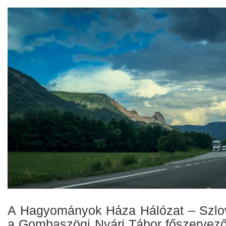
A Hagyományok Háza Hálózat – Szlov
a Gombaszögi Nyári Tábor főszervező