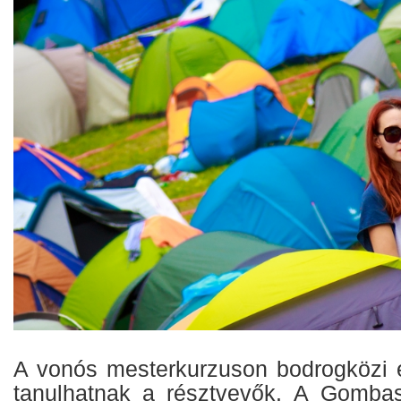
A vonós mesterkurzuson bodrogközi 
tanulhatnak a résztvevők. A Gombas