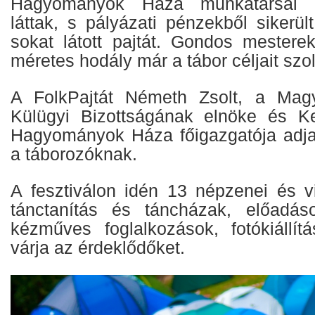
Hagyományok Háza munkatársai k
láttak, s pályázati pénzekből sikerül
sokat látott pajtát. Gondos mester
méretes hodály már a tábor céljait szol
A FolkPajtát Németh Zsolt, a Mag
Külügyi Bizottságának elnöke és K
Hagyományok Háza főigazgatója adja
a táborozóknak.
A fesztiválon idén 13 népzenei és vi
tánctanítás és táncházak, előadá
kézműves foglalkozások, fotókiállí
várja az érdeklődőket.