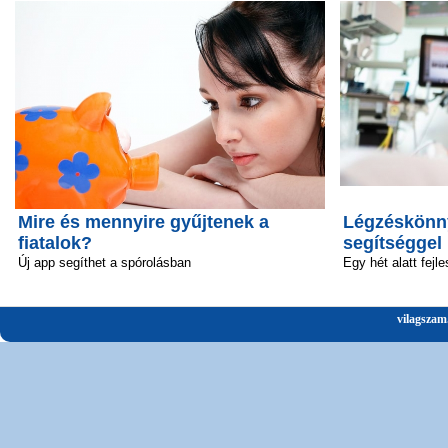
Mire és mennyire gyűjtenek a
Légzéskönny
fiatalok?
segítséggel
Új app segíthet a spórolásban
Egy hét alatt fejle
vilagszam