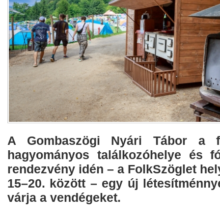
A Gombaszögi Nyári Tábor a fel
hagyományos találkozóhelye és f
rendezvény idén – a FolkSzöglet hely
15–20. között – egy új létesítménnye
várja a vendégeket.