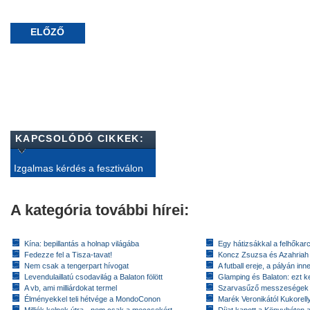
ELŐZŐ
KAPCSOLÓDÓ CIKKEK:
Izgalmas kérdés a fesztiválon
A kategória további hírei:
Kína: bepillantás a holnap világába
Egy hátizsákkal a felhőkarc
Fedezze fel a Tisza-tavat!
Koncz Zsuzsa és Azahriah
Nem csak a tengerpart hívogat
A futball ereje, a pályán inn
Levendulaillatú csodavilág a Balaton fölött
Glamping és Balaton: ezt ke
A vb, ami milliárdokat termel
Szarvasűző messzeségek
Élményekkel teli hétvége a MondoConon
Marék Veronikától Kukorell
Milliók kelnek útra - nem csak a meccsekért
Díjat kapott a Könyvhéten