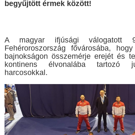
begyűjtött érmek között!
A magyar ifjúsági válogatott 9
Fehéroroszország fővárosába, hogy
bajnokságon összemérje erejét és te
kontinens élvonalába tartozó j
harcosokkal.