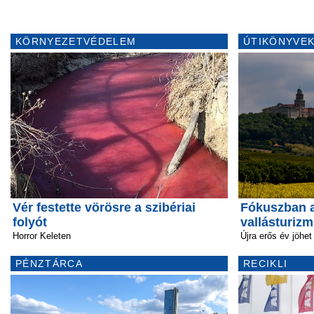
KÖRNYEZETVÉDELEM
ÚTIKÖNYVEK
Vér festette vörösre a szibériai
Fókuszban a
folyót
vallásturiz
Horror Keleten
Újra erős év jöhet
PÉNZTÁRCA
RECIKLI