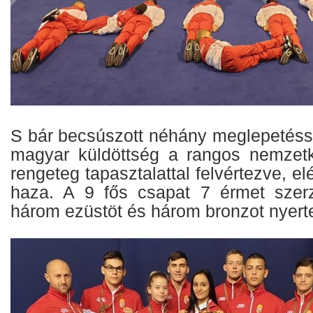
S bár becsúszott néhány meglepetéssz
magyar küldöttség a rangos nemzetk
rengeteg tapasztalattal felvértezve, el
haza. A 9 fős csapat 7 érmet szerz
három ezüstöt és három bronzot nyertek