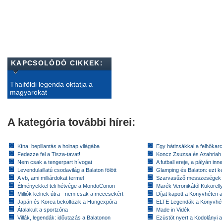
KAPCSOLÓDÓ CIKKEK:
Thaiföldi legenda oktatja a
magyarokat
A kategória további hírei:
Kína: bepillantás a holnap világába
Egy hátizsákkal a felhőkarc
Fedezze fel a Tisza-tavat!
Koncz Zsuzsa és Azahriah
Nem csak a tengerpart hívogat
A futball ereje, a pályán inn
Levendulaillatú csodavilág a Balaton fölött
Glamping és Balaton: ezt ke
A vb, ami milliárdokat termel
Szarvasűző messzeségek
Élményekkel teli hétvége a MondoConon
Marék Veronikától Kukorell
Milliók kelnek útra - nem csak a meccsekért
Díjat kapott a Könyvhéten
Japán és Korea beköltözik a Hungexpóra
ELTE Legendák a Könyvhé
Átalakult a sportzóna
Made in Vidék
Villák, legendák: időutazás a Balatonon
Ezüstöt nyert a Kodolányi