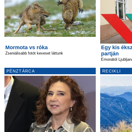
Mormota vs róka
Egy kis éks
partján
Zseniálisabb fotót keveset láttunk
Emonától Ljubljan
PÉNZTÁRCA
RECIKLI