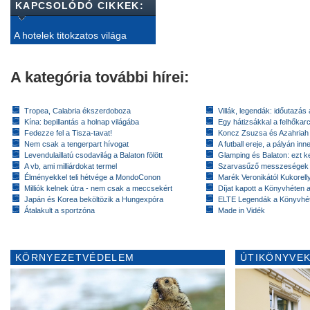
KAPCSOLÓDÓ CIKKEK:
A hotelek titokzatos világa
A kategória további hírei:
Tropea, Calabria ékszerdoboza
Villák, legendák: időutazás
Kína: bepillantás a holnap világába
Egy hátizsákkal a felhőkarc
Fedezze fel a Tisza-tavat!
Koncz Zsuzsa és Azahriah
Nem csak a tengerpart hívogat
A futball ereje, a pályán inn
Levendulaillatú csodavilág a Balaton fölött
Glamping és Balaton: ezt ke
A vb, ami milliárdokat termel
Szarvasűző messzeségek
Élményekkel teli hétvége a MondoConon
Marék Veronikától Kukorell
Milliók kelnek útra - nem csak a meccsekért
Díjat kapott a Könyvhéten
Japán és Korea beköltözik a Hungexpóra
ELTE Legendák a Könyvhé
Átalakult a sportzóna
Made in Vidék
KÖRNYEZETVÉDELEM
ÚTIKÖNYVEK