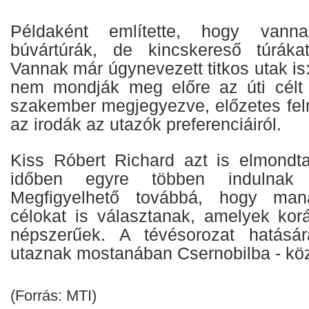
Példaként említette, hogy vanna
búvártúrák, de kincskereső túráka
Vannak már úgynevezett titkos utak is:
nem mondják meg előre az úti célt
szakember megjegyezve, előzetes fel
az irodák az utazók preferenciáiról.
Kiss Róbert Richard azt is elmondt
időben egyre többen indulnak 
Megfigyelhető továbbá, hogy man
célokat is választanak, amelyek ko
népszerűek. A tévésorozat hatásá
utaznak mostanában Csernobilba - köz
(Forrás: MTI)