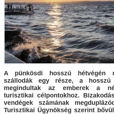
A pünkösdi hosszú hétvégén m
szállodák egy része, a hosszú 
megindultak az emberek a nép
turisztikai célpontokhoz. Bizakodá
vendégek számának megduplázó
Turisztikai Ügynökség szerint bővül