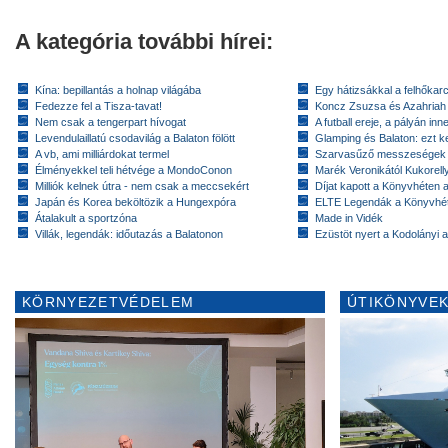
A kategória további hírei:
Kína: bepillantás a holnap világába
Egy hátizsákkal a felhőkarc
Fedezze fel a Tisza-tavat!
Koncz Zsuzsa és Azahriah
Nem csak a tengerpart hívogat
A futball ereje, a pályán inn
Levendulaillatú csodavilág a Balaton fölött
Glamping és Balaton: ezt ke
A vb, ami milliárdokat termel
Szarvasűző messzeségek
Élményekkel teli hétvége a MondoConon
Marék Veronikától Kukorell
Milliók kelnek útra - nem csak a meccsekért
Díjat kapott a Könyvhéten
Japán és Korea beköltözik a Hungexpóra
ELTE Legendák a Könyvhé
Átalakult a sportzóna
Made in Vidék
Villák, legendák: időutazás a Balatonon
Ezüstöt nyert a Kodolányi
KÖRNYEZETVÉDELEM
ÚTIKÖNYVEK