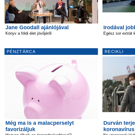
Jane Goodall ajánlójával
Irodával job
Könyv a földi élet jövőjéről
Egész sor extrát 
PÉNZTÁRCA
RECIKLI
Még ma is a malacperselyt
Durván terje
favorizáljuk
koronavírus