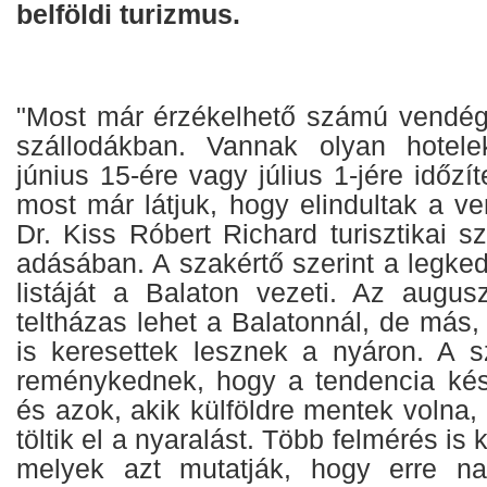
belföldi turizmus.
"Most már érzékelhető számú vendég
szállodákban. Vannak olyan hotel
június 15-ére vagy július 1-jére időzít
most már látjuk, hogy elindultak a v
Dr. Kiss Róbert Richard turisztikai 
adásában. A szakértő szerint a legke
listáját a Balaton vezeti. Az augus
teltházas lehet a Balatonnál, de más, 
is keresettek lesznek a nyáron. A s
reménykednek, hogy a tendencia késő
és azok, akik külföldre mentek volna, 
töltik el a nyaralást. Több felmérés is
melyek azt mutatják, hogy erre n