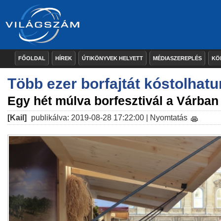
FŐOLDAL
HÍREK
ÚTIKÖNYVEK HELYETT
MÉDIASZEREPLÉS
KÖ
Több ezer borfajtát kóstolhat
Egy hét múlva borfesztivál a Várban
[Kail]
publikálva: 2019-08-28 17:22:00 |
Nyomtatás