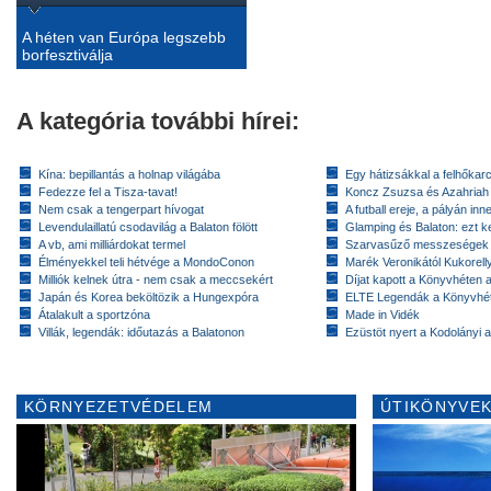
A héten van Európa legszebb
borfesztiválja
A kategória további hírei:
Kína: bepillantás a holnap világába
Egy hátizsákkal a felhőkarc
Fedezze fel a Tisza-tavat!
Koncz Zsuzsa és Azahriah
Nem csak a tengerpart hívogat
A futball ereje, a pályán inn
Levendulaillatú csodavilág a Balaton fölött
Glamping és Balaton: ezt ke
A vb, ami milliárdokat termel
Szarvasűző messzeségek
Élményekkel teli hétvége a MondoConon
Marék Veronikától Kukorell
Milliók kelnek útra - nem csak a meccsekért
Díjat kapott a Könyvhéten
Japán és Korea beköltözik a Hungexpóra
ELTE Legendák a Könyvhé
Átalakult a sportzóna
Made in Vidék
Villák, legendák: időutazás a Balatonon
Ezüstöt nyert a Kodolányi
KÖRNYEZETVÉDELEM
ÚTIKÖNYVEK