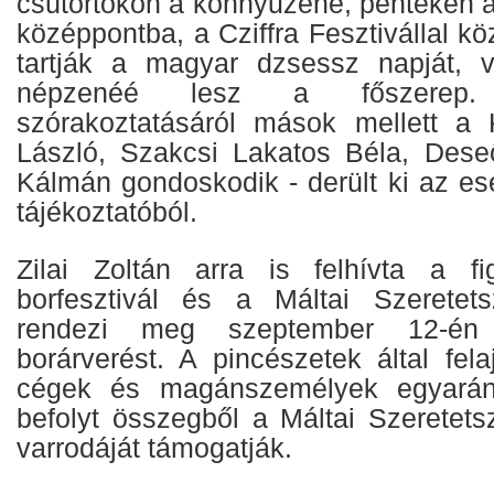
csütörtökön a könnyűzene, pénteken a
középpontba, a Cziffra Fesztivállal 
tartják a magyar dzsessz napját, 
népzenéé lesz a főszerep
szórakoztatásáról mások mellett a 
László, Szakcsi Lakatos Béla, Des
Kálmán gondoskodik - derült ki az es
tájékoztatóból.
Zilai Zoltán arra is felhívta a f
borfesztivál és a Máltai Szeretets
rendezi meg szeptember 12-én 
borárverést. A pincészetek által fela
cégek és magánszemélyek egyaránt 
befolyt összegből a Máltai Szeretetsz
varrodáját támogatják.