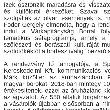
ízek ösztönzik maradásra és visszaté
és külföldről érkezőket. Szavai sz
szolgálják az olyan események is, mi
Fodor Gergely elmondta, hogy a rende
indul a Várkapitányság Borral fo
tematikus sétaprogramja, amely a 
szőlészeti és borászati kultúráját m
szőlőtőkéktől a borfesztiválig" bezáról
A rendezvény fő támogatója, a Sp
Kereskedelmi Kft. kommunikációs ve
Márk közölte: az áruházláncban 9
magyar borokat, 2018-ban mintegy 10 
értékesítenek, ezzel az áruházlánc k
az ágazatot. Az 550 általuk forgalma
a vásárolók újabban elsősorban a mi