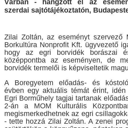
Várban - hangzott el az esemén
szerdai sajtótájékoztatón, Budapest
Zilai Zoltán, az eseményt szervező
Borkultúra Nonprofit Kft. ügyvezető ig
hogy az egri borvidék borászai é
középpontba az eseményen, de mel
borvidék termelői is képviseltetik magu
A Boregyetem előadás- és kóstoló
évben egy aktuális témát érint, idén
Egri Borműhely tagjai tartanak előad
2-án a MOM Kulturális Központba
megismerkedhetnek az egri csillagokk
- tette hozzá Zilai Zoltán. A zenei pr