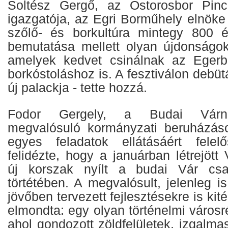
Soltész Gergő, az Ostorosbor Pincé
igazgatója, az Egri Borműhely elnöke
szőlő- és borkultúra mintegy 800 é
bemutatása mellett olyan újdonságok
amelyek kedvet csinálnak az Egerb
borkóstoláshoz is. A fesztiválon debüt
új palackja - tette hozzá.
Fodor Gergely, a Budai Várne
megvalósuló kormányzati beruházáso
egyes feladatok ellátásáért felel
felidézte, hogy a januárban létrejött
új korszak nyílt a budai Vár c
törtétében. A megvalósult, jelenleg is
jövőben tervezett fejlesztésekre is ki
elmondta: egy olyan történelmi városré
ahol gondozott zöldfelületek, izgalmas