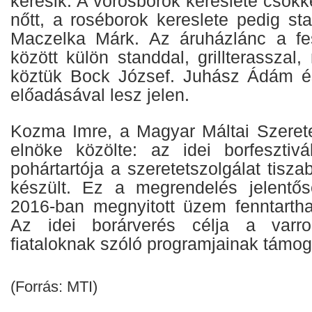
keresik. A vörösborok kereslete csökk
nőtt, a roséborok kereslete pedig sta
Maczelka Márk. Az áruházlánc a fes
között külön standdal, grillterasszal
köztük Bock József. Juhász Ádám és
előadásával lesz jelen.
Kozma Imre, a Magyar Máltai Szeretet
elnöke közölte: az idei borfesztiv
pohártartója a szeretetszolgálat tisza
készült. Ez a megrendelés jelentős
2016-ban megnyitott üzem fenntarth
Az idei borárverés célja a varro
fiataloknak szóló programjainak támog
(Forrás: MTI)