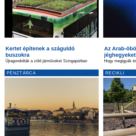
Kertet építenek a száguldó
Az Arab-öbö
buszokra
jéghegyeket
Újragondolták a zöld járműveket Szingapúrban
Hogy megigyák é
PÉNZTÁRCA
RECIKLI