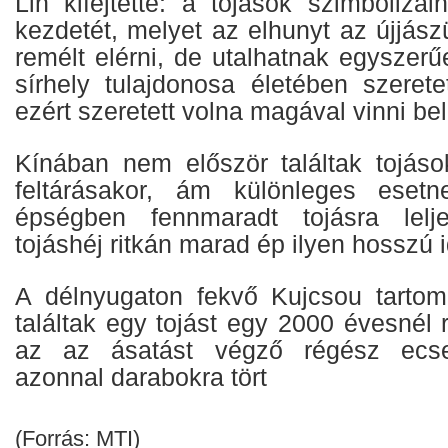
Lin kifejtette: a tojások szimbolizál
kezdetét, melyet az elhunyt az újjász
remélt elérni, de utalhatnak egyszerű
sírhely tulajdonosa életében szerete
ezért szeretett volna magával vinni belő
Kínában nem először találtak tojások
feltárásakor, ám különleges eset
épségben fennmaradt tojásra lelj
tojáshéj ritkán marad ép ilyen hosszú 
A délnyugaton fekvő Kujcsou tarto
találtak egy tojást egy 2000 évesnél 
az az ásatást végző régész ecset
azonnal darabokra tört
(Forrás: MTI)