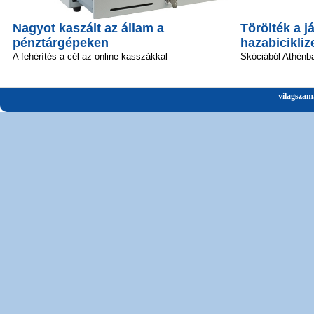
Nagyot kaszált az állam a
Törölték a já
pénztárgépeken
hazabicikliz
A fehérítés a cél az online kasszákkal
Skóciából Athénba
vilagszam