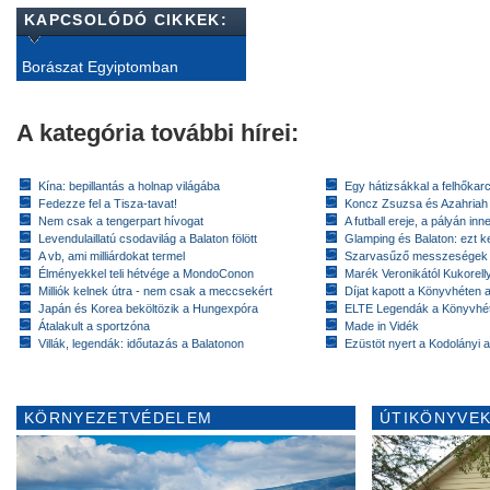
KAPCSOLÓDÓ CIKKEK:
Borászat Egyiptomban
A kategória további hírei:
Kína: bepillantás a holnap világába
Egy hátizsákkal a felhőkarc
Fedezze fel a Tisza-tavat!
Koncz Zsuzsa és Azahriah
Nem csak a tengerpart hívogat
A futball ereje, a pályán inn
Levendulaillatú csodavilág a Balaton fölött
Glamping és Balaton: ezt ke
A vb, ami milliárdokat termel
Szarvasűző messzeségek
Élményekkel teli hétvége a MondoConon
Marék Veronikától Kukorell
Milliók kelnek útra - nem csak a meccsekért
Díjat kapott a Könyvhéten
Japán és Korea beköltözik a Hungexpóra
ELTE Legendák a Könyvhé
Átalakult a sportzóna
Made in Vidék
Villák, legendák: időutazás a Balatonon
Ezüstöt nyert a Kodolányi
KÖRNYEZETVÉDELEM
ÚTIKÖNYVEK