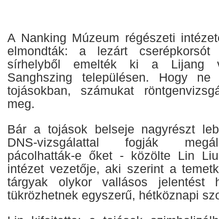
A Nanking Múzeum régészeti intézet
elmondták: a lezárt cserépkorsót
sírhelyből emelték ki a Lijang v
Sanghszing településen. Hogy ne 
tojásokban, számukat röntgenvizsgála
meg.
Bár a tojások belseje nagyrészt leb
DNS-vizsgálattal fogják megáll
pácolhatták-e őket - közölte Lin Liu
intézet vezetője, aki szerint a teme
tárgyak olykor vallásos jelentést 
tükrözhetnek egyszerű, hétköznapi szo