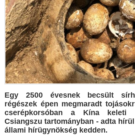
Egy 2500 évesnek becsült sírhe
régészek épen megmaradt tojásokr
cserépkorsóban a Kína keleti p
Csiangszu tartományban - adta hírül
állami hírügynökség kedden.