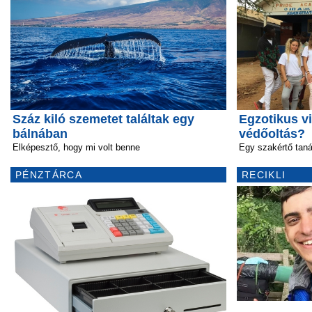
Száz kiló szemetet találtak egy
Egzotikus vi
bálnában
védőoltás?
Elképesztő, hogy mi volt benne
Egy szakértő tan
PÉNZTÁRCA
RECIKLI