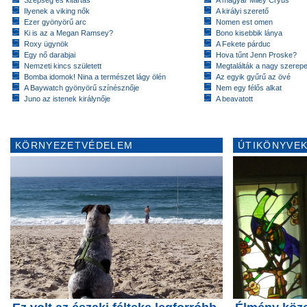
Szépség és kitartás
A magyar Miley Cryus
Ilyenek a viking nők
A királyi szerető
Ezer gyönyörű arc
Nomen est omen
Ki is az a Megan Ramsey?
Bono kisebbik lánya
Roxy ügynök
A Fekete párduc
Egy nő darabjai
Hova tűnt Jenn Proske?
Nemzeti kincs született
Megtalálták a nagy szerep
Bomba idomok! Nina a természet lágy ölén
Az egyik gyűrű az övé
A Baywatch gyönyörű színésznője
Nem egy félős alkat
Juno az istenek királynője
A beavatott
KÖRNYEZETVÉDELEM
ÚTIKÖNYVEK