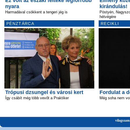
Ez volt az északi félteke legforróbb
Élmény köze
nyara
kirándulás!
Harmadával csökkent a tengeri jég is
Pöstyén, Nagyszo
hétvégére
PÉNZTÁRCA
RECIKLI
Trópusi dzsungel és városi kert
Fordulat a 
Így csábít még több vevőt a Praktiker
Még soha nem volt
vilagszam